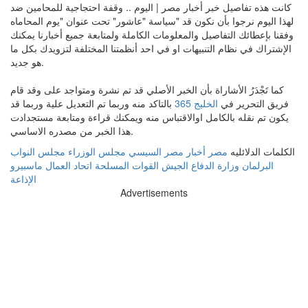
كانت هذه تفاصيل خبر أخبار مصر | اليوم .. وقفة احتجاجية للمحامين ضد
سياسة "عاشور" تحت عنوان "يوم المحاماه"‎ لهذا اليوم نرجوا بأن نكون قد
وفقنا بإعطائك التفاصيل والمعلومات الكاملة ولمتابعة جميع أخبارنا يمكنك
الإشتراك في نظام التنبيهات او في احد أنظمتنا المختلفة لتزويدك بكل ما
هو جديد.
كما تَجْدَرُ الأشاراة بأن الخبر الأصلي قد تم نشرة ومتواجد على وقد قام
فريق التحرير في
الخليج 365
بالتاكد منه وربما تم التعديل علية وربما قد
يكون تم نقله بالكامل اوالاقتباس منه ويمكنك قراءة ومتابعة مستجدادت
هذا الخبر من مصدره الاساسي.
الكلمات الدلائليه
مصر
أخبار مصر
السيسي
مجلس الوزراء
مجلس النواب
البرلمان
وزارة الدفاع
الجيش
القوات المسلحة
اتحاد العمال
ماسبيرو
الإذاعة
Advertisements