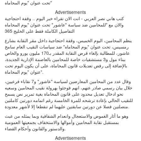
Advertisements
كتب هاني نصر العربي - انت الان تقراء خبر اليوم .. وقفة احتجاجية
للمحامين ضد سياسة "عاشور" تحت عنوان "يوم المحاماه"‎ والان مع
التفاصيل الكاملة فقط على الخليج 365
ينظم المحامين، اليوم الخميس، وقفة احتجاجية داخل مقر النقابة بشارع
رمسيس، تحت عنوان "يوم المحاماه" ضد سياسات النقيب العام سامح
عاشور، للمطالبة بإلغاء قرض النقابة المقدر بـ170 مليون يورو والخاص
ببناء مول و3 مستشفيات خاصة للمحامين بالعاصمة الإدارية الجديدة،
بالإضافة إلى رفض تعديلات قانون المحاماة، على أن يكون اليوم تحت
عنوان "يوم المحاماة".
وقال عدد من المحامين المعارضين لسياسة "عاشور" و7 نقاباء فرعيين،
خلال بيان رسمي صادر عنهم، انهم فوجئوا بهرولة نقيب المحامين وسعيه
نحو ادخال تعديل محدود على قانون المحاماة بغية تمرير نص يسمح
للنقيب الحالي بإعادة ترشحه للمرة الخامسة رغم اتمامه دورتين كاملتين
متصلتين فضلا عن دورتين سابقتين عليهما لم تنقطعا إلا لأشهر معدودة.
وهو ما أثار الغموض والاستعجال وانعدام الشفافية وبما يمثله من عبث
بمستقبل نقابة المحامين وأموالها والاستخفاف بجمعيتها العمومية
والدستور والقانون وأحكام القضاء.
Advertisements