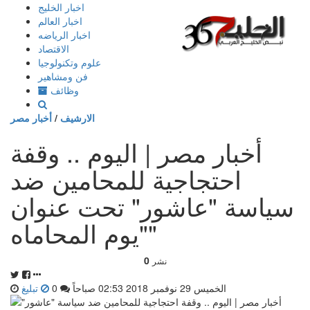
إذهب
اخبار الخليج
الى
اخبار العالم
المحتوى
اخبار الرياضه
الاقتصاد
علوم وتكنولوجيا
فن ومشاهير
وظائف
الارشيف
/
أخبار مصر
أخبار مصر | اليوم .. وقفة
احتجاجية للمحامين ضد
سياسة "عاشور" تحت عنوان
"يوم المحاماه"‎
0
نشر
الخميس 29 نوفمبر 2018 02:53 صباحاً
0
تبليغ