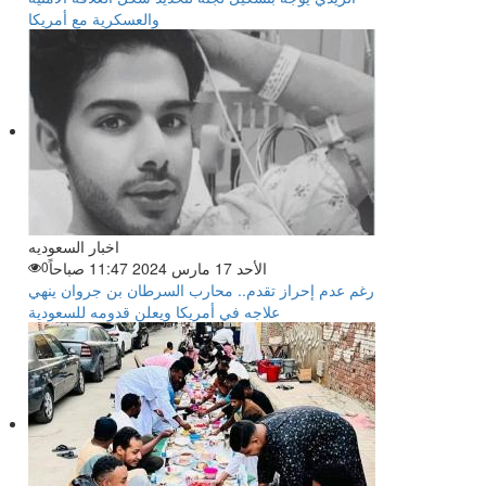
والعسكرية مع أمريكا
اخبار السعوديه
الأحد 17 مارس 2024 11:47 صباحاً
0
رغم عدم إحراز تقدم.. محارب السرطان بن جروان ينهي
علاجه في أمريكا ويعلن قدومه للسعودية