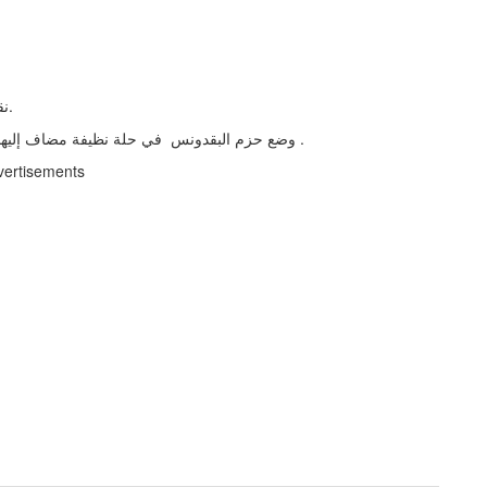
- نقع حزمة البقدونس في الماء والخل، ثم شطفهم جيدا بالماء.
- وضع حزم البقدونس في حلة نظيفة مضاف إليها 2 لتر من الماء، وتترك حتي الغليان، ثم تصفي وتناول باردة .
vertisements