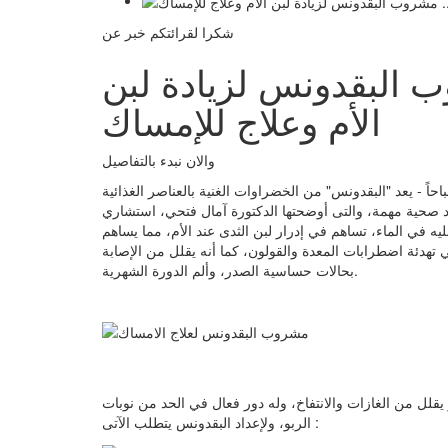
شكرا لقرائتكم خبر عن
البقدونس لزيادة لبن
الأم وعلاج للإمساك
والان نبدء بالتفاصيل
رة - بواسطة محمد صلاح - السبت 14 رجب 1439 08:49 صباحاً - يعد "البقدونس" من الخضراوات الغنية بالعناصر الغذائية
ئد صحية مهمة، والتى أوضحتها الدكتورة آمال فتحي، استشاري
يه في الماء، تساهم في إدرار لبن الثدى عند الأم، مما يساهم
 تهدئة اضطرابات المعدة والقولون، كما أنه يقلل من الإصابة
بحالات حساسية الصدر، وألم الدورة الشهرية.
قلل من الغازات والانتفاخ، وله دور فعال في الحد من نوبات
الربو، ولإعداد البقدونس يتطلب الآتى :