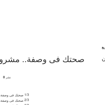
صحتك فى وصفة.. مشروب 
ن
0
نشر
1/3
2/3
3/3