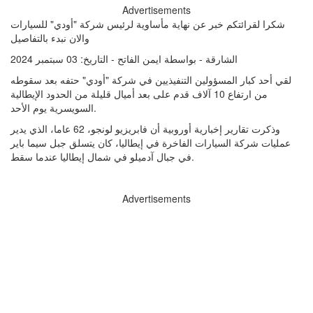
Advertisements
شكرا لقرائتكم خبر عن نهاية مأساوية لرئيس شركة "أودي" للسيارات
والان نبدء بالتفاصيل
الشارقة - بواسطة ايمن الفاتح - التاريخ:
03 سبتمبر 2024
لقي أحد كبار المسؤولين التنفيذيين في شركة "أودي" حتفه بعد سقوطه
من ارتفاع 10 آلاف قدم على بعد أميال قليلة من الحدود الإيطالية
السويسرية يوم الأحد.
وذكرت تقارير إخبارية أوروبية أن فابريزيو لونجو، 62 عاما، الذي يدير
عمليات شركة السيارات الفاخرة في إيطاليا، كان يتسلق جبل سيما باير
في جبال آدميلو في شمال إيطاليا عندما سقط.
Advertisements