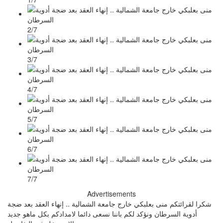
2/7
3/7
4/7
5/7
6/7
7/7
Advertisements
شكرا لقرائتكم منى بعلبكي خارج جامعة الشمالية .. إنهاء العقد بعد ضجة
أدوية السرطان ونؤكد لكم باننا نسعى دائما لامدادكم بكل ماهو جديد