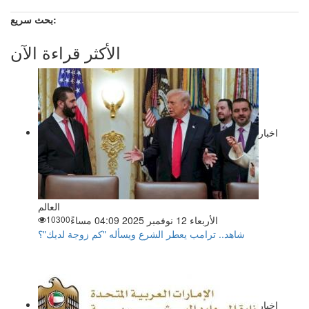
بحث سريع:
الأكثر قراءة الآن
اخبار
العالم
الأربعاء 12 نوفمبر 2025 04:09 مساءً
10300
شاهد.. ترامب يعطر الشرع ويسأله "كم زوجة لديك"؟
اخبار