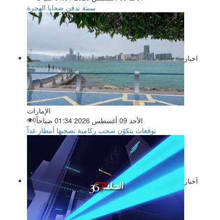
سبتة تدفن ضحايا الهجرة
اخبار
الإمارات
الأحد 09 أغسطس 2026 01:34 صباحاً
0
توقعات بتكوّن سحب ركامية تصحبها أمطار غداً
أخبار