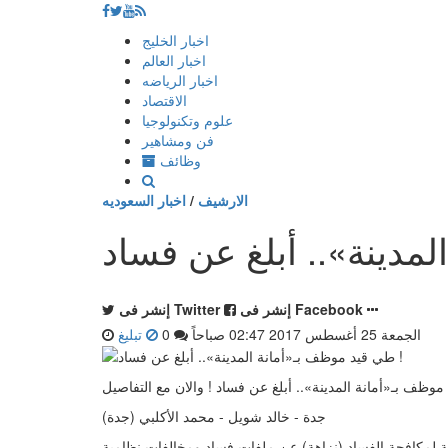
إذهب
اخبار الخليج
الى
اخبار العالم
المحتوى
اخبار الرياضه
الاقتصاد
علوم وتكنولوجيا
فن ومشاهير
وظائف
الارشيف
/
اخبار السعوديه
إنشر فى Facebook
إنشر فى Twitter
الجمعة 25 أغسطس 2017 02:47 صباحاً
0
تبليغ
ظف بـ«أمانة المدينة».. أبلغ عن فساد ! والان مع التفاصيل
جدة - خالد شويل - محمد الأكلبي (جدة)
طنية لمكافحة الفساد (نزاهة) عن ملفات فساد ومخالفات نظامية