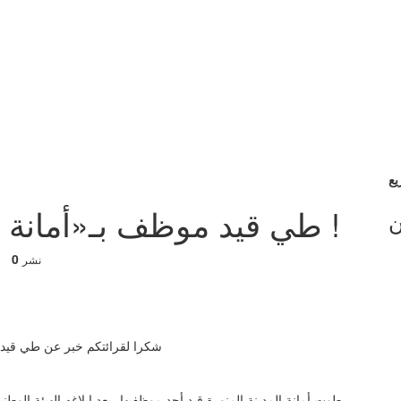
طي قيد موظف بـ«أمانة المدينة».. أبلغ عن فساد !
ن
0
نشر
شكرا لقرائتكم خبر عن طي قيد مو
طوت أمانة المدينة المنورة قيد أحد موظفيها، بعد إبلاغه الهيئة الو