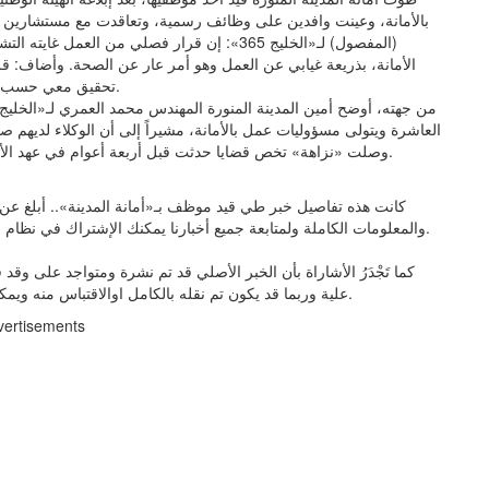
بالأمانة، وعينت وافدين على وظائف رسمية، وتعاقدت مع مستشارين ت
(المفصول) لـ«الخليج 365»: إن قرار فصلي من الع
الأمانة، بذريعة غيابي عن العمل وهو أمر عار عن الصحة. وأضاف: قرا
تحقيق معي حسب خطاب الموارد البشرية، أو توجيه أي إنذار بشأن غيابي رسمياً.
العاشرة ويتولى مسؤوليات عمل بالأمانة، مشيراً إلى أن الوكلاء لديهم صل
وصلت «نزاهة» تخص قضايا حدثت قبل أربعة أعوام في عهد الأمين السابق، وليست في الوقت الراهن، ولا أتحمل مسؤوليتها.
كانت هذه تفاصيل خبر طي قيد موظف بـ«أمانة المدينة».. أبلغ عن فس
والمعلومات الكاملة ولمتابعة جميع أخبارنا يمكنك الإشتراك في نظام التنبيهات او في احد أنظمتنا المختلفة لتزويدك بكل ما هو جديد.
كما تَجْدَرُ الأشاراة بأن الخبر الأصلي قد تم نشرة ومتواجد على وق
علية وربما قد يكون تم نقله بالكامل اوالاقتباس منه ويمكنك قراءة ومتابعة مستجدادت هذا الخبر من مصدره الاساسي.
vertisements