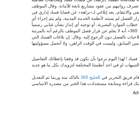
صرف رواتبهم من عقود مشاريع تابعة للأمانة. وقال الموظف
مل غايته التشفي والانتقام، بعد إبلاغي لـ«نزاهة» عن قضايا فساد إداري في
ر الفصل لم يستند لأنظمة الخدمة المدنية، ولم يتم إجراء أي
من جهته، أوضح أمين المدينة المنورة المهندس محمد العمري لـ«الخليج 365» أنه لا يعلم عن قرار فصل الموظف بالرغم أنه بالمرتبة
احيات بالفصل دون الرجوع إليه. وقال: إن بلاغات الفساد التي
اد ! لهذا اليوم نرجوا بأن نكون قد وفقنا بإعطائك التفاصيل
د قام فريق التحرير في
الخليج 365
بالتاكد منه وربما تم التعديل
Ad