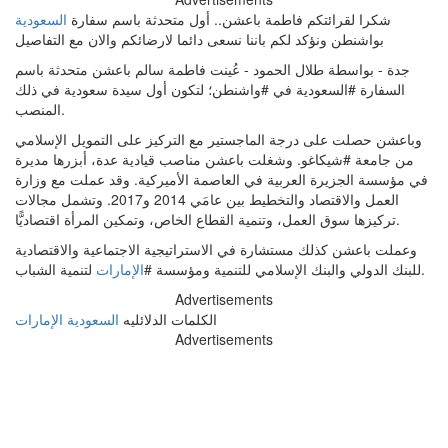
شكرا لقرائتكم فاطمة باعشن.. أول متحدثة باسم سفارة
السعودية
بواشنطن ونؤكد لكم باننا نسعى دائما لارضائكم والان مع التفاصيل
جدة - بواسطة طلال الحمود - عُينت فاطمة سالم باعشن متحدثة باسم
السفارة #السعودية في #واشنطن؛ لتكون أول سيدة سعودية في ذلك
المنصب.
وباعشن حصلت على درجة الماجستير مع التركيز على التمويل الإسلامي
من جامعة #شيكاغو. وشغلت باعشن مناصب قيادية عدة، أبزرها مديرة
في مؤسسة الجزيرة العربية في العاصمة الأميركية. وقد عملت مع وزارة
العمل والاقتصاد والتخطيط بين عامَي 2014 و2017. وتشمل مجالات
تركيزها سوق العمل، وتنمية القطاع الخاص، وتمكين المرأة اقتصاديًّا.
وعملت باعشن كذلك مستشارة في الاستراتيجية الاجتماعية والاقتصادية
لتنمية الشباب.
للبنك الدولي والبنك الإسلامي للتنمية ومؤسسة #
الإمارات
Advertisements
الكلمات الدلائليه
السعودية
الإمارات
Advertisements