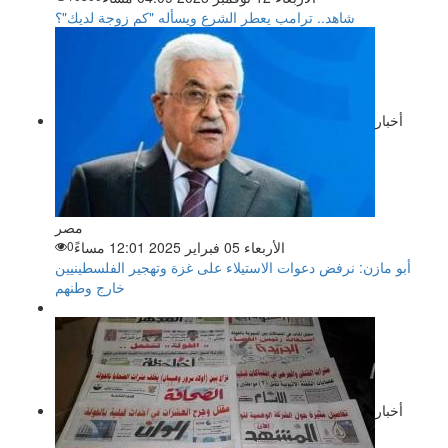
شاهد.. ترامب يعطر الشرع ويسأله "كم زوجة لديك"؟
أخبار
مصر
الأربعاء 05 فبراير 2025 12:01 مساءً
0
أبو مازن: نرفض دعوات الاستيلاء على غزة وتهجير الفلسطينيين
خارج وطنهم
أخبار