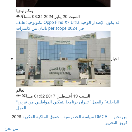
وتكنولوجيا
السبت 20 يناير 2024 08:34 مساءً
0
تكنولوجيا: هاتف Oppo Find X7 Ultra قد يكون الإصدار الوحيد
باثنان من كاميرات periscope في 2024
اخبار
العالم
السبت 19 أغسطس 2017 01:32 مساءً
40
“الداخلية” والعمل” تقران برنامجا لتمكين المواطنين من فرص
العمل
من نحن
-
-
حقوق الملكية الفكرية DMCA
سياسة الخصوصية
-
2026
فريق التحرير
من نحن