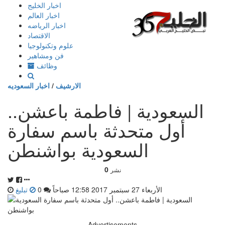
إذهب
اخبار الخليج
الى
اخبار العالم
المحتوى
اخبار الرياضه
الاقتصاد
علوم وتكنولوجيا
فن ومشاهير
وظائف
الارشيف
/
اخبار السعوديه
السعودية | فاطمة باعشن..
أول متحدثة باسم سفارة
السعودية بواشنطن
0
نشر
الأربعاء 27 سبتمبر 2017 12:58 صباحاً
0
تبليغ
Advertisements