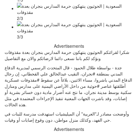
2/3
3/3
Advertisements
شكرا لقرائتكم الحوثيون ينتهكون حرمة المدارس بنجران بعدة مقذوفات
ونؤكد لكم باننا نسعى دائما لارضائكم والان مع التفاصيل
جدة - بواسطة طلال الحمود - قال المتحدث الرسمي لمديرية الدفاع
المدني بمنطقة #نجران، النقيب عبدالخالق علي القحطاني، إن رجال
الدفاع المدني باشروا، مساء الاثنين، بلاغاً عن سقوط #مقذوفات عسكرية
أطلقتها عناصر #حوثية من داخل الأراضي اليمنية على مدارس ومنازل
سكنية بوسط مدينة نجران، ما نتج عنه أضرار مادية دون خسائر بشرية أو
إصابات، وقد باشرت الجهات المعنية تنفيذ الإجراءات المعتمدة في مثل
هذه الحالات.
وأوضحت مصادر لـ"العربية" أن الميليشيات استهدفت مدرسة للبنات في
حي الفهد، وكذلك منزل مواطن، دون وقوع إصابات أو وفيات.
Advertisements