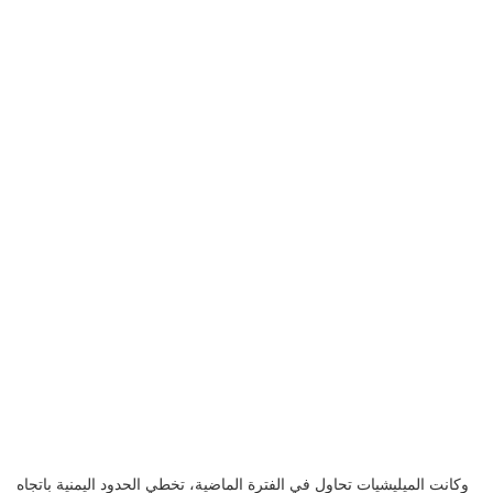
وكانت الميليشيات تحاول في الفترة الماضية، تخطي الحدود اليمنية باتجاه