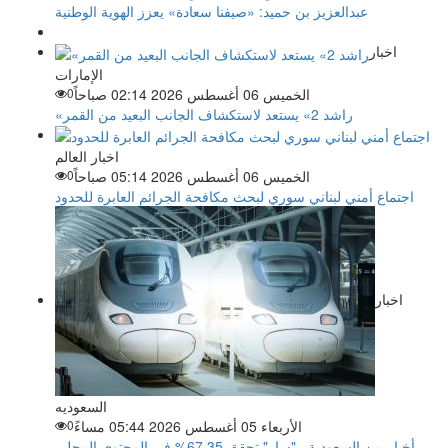
عبدالعزيز بن حميد: «صيفنا سعادة» يعزز الهوية الوطنية
اخبار
الإمارات
الخميس 06 أغسطس 2026 02:14 صباحاً
0
«راشد 2» يستعد لاستكشاف الجانب البعيد من القمر
اخبار العالم
الخميس 06 أغسطس 2026 05:14 صباحاً
0
اجتماع أمني لبناني سوري لبحث مكافحة الجرائم العابرة للحدود
اخبار
السعوديه
الأربعاء 05 أغسطس 2026 05:44 مساءً
0
أخبار من السعودية.. "سار" تحقق 67.35% في المحتوى المحلي