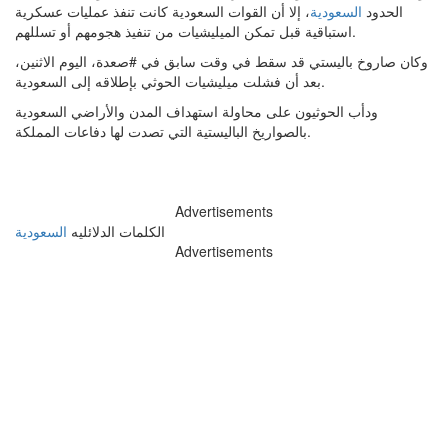
الحدود
السعودية
، إلا أن القوات السعودية كانت تنفذ عمليات عسكرية
استباقية قبل تمكن الميليشيات من تنفيذ هجومهم أو تسللهم.
وكان صاروخ باليستي قد سقط في وقت سابق في #صعدة، اليوم الاثنين،
بعد أن فشلت ميليشيات الحوثي بإطلاقه إلى السعودية.
ودأب الحوثيون على محاولة استهداف المدن والأراضي السعودية
بالصواريخ الباليستية التي تصدت لها دفاعات المملكة.
Advertisements
الكلمات الدلائليه
السعودية
Advertisements