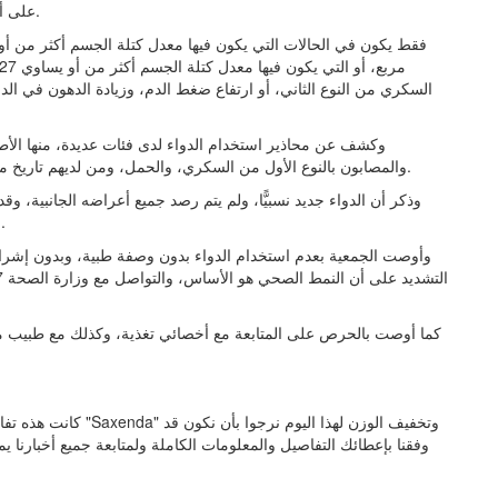
على أن يكون استخدامه مصاحبًا للحمية الغذائية والتمارين الرياضية.
السكري من النوع الثاني، أو ارتفاع ضغط الدم، وزيادة الدهون في ا
‏وكشف عن محاذير استخدام الدواء لدى فئات عديدة، منها الأ
والمصابون بالنوع الأول من السكري، والحمل، ومن لديهم تاريخ مرضي في الغدة الدرقية، المصابون بحالات التهابات البنكرياس.
‏وذكر أن الدواء جديد نسبيًّا، ولم يتم رصد جميع أعراضه الجانبية، وق
الدواء تحت إشراف طبي مباشر، ظهور أعراض جانبية خطيرة.
وأوصت الجمعية بعدم استخدام الدواء بدون وصفة طبية، وبدون إشرا
‏كما أوصت بالحرص على المتابعة مع أخصائي تغذية، وكذلك مع طبيب 
كانت هذه تفاصيل خبر "
وفقنا بإعطائك التفاصيل والمعلومات الكاملة ولمتابعة جميع أخبارنا ي