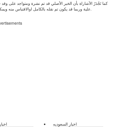
كما تَجْدَرُ الأشاراة بأن الخبر الأصلي قد تم نشرة ومتواجد على وق
علية وربما قد يكون تم نقله بالكامل اوالاقتباس منه ويمكنك قراءة ومتابعة مستجدادت هذا الخبر من مصدره الاساسي.
vertisements
اخبار السعوديه
اخبار