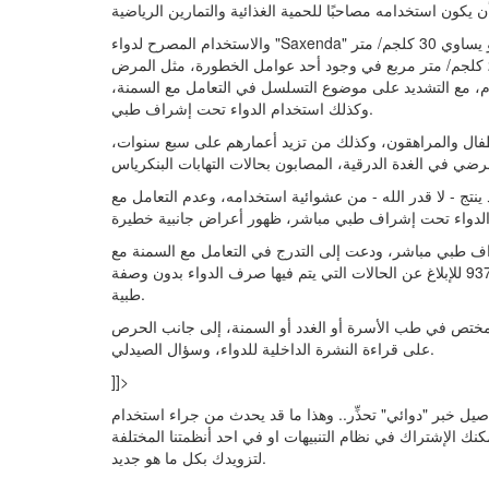
والاستخدام المصرح لدواء "Saxenda" فقط يكون في الحالات التي يكون فيها معدل كتلة الجسم أكثر من أو يساوي 30 كلجم/ متر
مربع، أو التي يكون فيها معدل كتلة الجسم أكثر من أو يساوي 27 كلجم/ متر مربع في وجود أحد عوامل الخطورة، مثل المرض
لدم، مع التشديد على موضوع التسلسل في التعامل مع السمنة،
وكذلك استخدام الدواء تحت إشراف طبي.
طفال والمراهقون، وكذلك من تزيد أعمارهم على سبع سنوات،
د ينتج - لا قدر الله - من عشوائية استخدامه، وعدم التعامل مع
ف طبي مباشر، ودعت إلى التدرج في التعامل مع السمنة مع
التشديد على أن النمط الصحي هو الأساس، والتواصل مع وزارة الصحة 937 للإبلاغ عن الحالات التي يتم فيها صرف الدواء بدون وصفة
طبية.
مختص في طب الأسرة أو الغدد أو السمنة، إلى جانب الحرص
على قراءة النشرة الداخلية للدواء، وسؤال الصيدلي.
]]>
دوائي" تحذِّر.. وهذا ما قد يحدث من جراء استخدام "Saxenda" وتخفيف الوزن لهذا اليوم نرجوا بأن نكون قد
مكنك الإشتراك في نظام التنبيهات او في احد أنظمتنا المختلفة
لتزويدك بكل ما هو جديد.