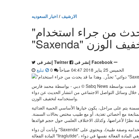
الارشيف
/
اخبار السعوديه
"دوائي" تحذِّر.. وهذا ما قد يحدث من جراء استخدام
Sax" وتخفيف الوزن
إنشر فى Facebook
إنشر فى Twitter
الخميس 25 يناير 2018 04:47 صباحاً
0
تبليغ
دبي - بواسطة محمد فارس © Sabq News قدمت بواسطة
 وسائل التواصل الاجتماعي من انتشار الحديث عن دواء "Saxenda"،
واستخدامه لتخفيف الوزن.
لسمنة يتم على مراحل، يكون خيارها الأساسي الحمية الغذائية
متابعة مع أخصائي تغذية، أو مع طبيب مختص بحالات السمنة.
وأبانت أن دواء "Saxenda" مسجل في العديد من الجهات الرقابية بوصفه دواء وصفيًّا، (يلزم لاستخدامه وصفة طبية)، ويحتوي على
المادة الفعالة "liraglutide"، وهي المادة الفعالة نفسها في دواء "Victoza" الذي يستعمل لعلاج المصابين بالسكري من النوع الثاني،