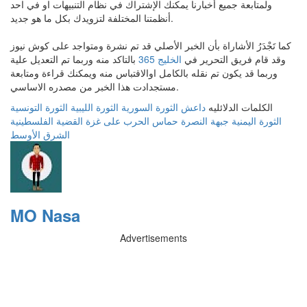
ولمتابعة جميع أخبارنا يمكنك الإشتراك في نظام التنبيهات او في احد
أنظمتنا المختلفة لتزويدك بكل ما هو جديد.
كما تَجْدَرُ الأشاراة بأن الخبر الأصلي قد تم نشرة ومتواجد على كوش نيوز
وقد قام فريق التحرير في
الخليج 365
بالتاكد منه وربما تم التعديل علية
وربما قد يكون تم نقله بالكامل اوالاقتباس منه ويمكنك قراءة ومتابعة
مستجدادت هذا الخبر من مصدره الاساسي.
الكلمات الدلائليه
داعش
الثورة السورية
الثورة الليبية
الثورة التونسية
الثورة اليمنية
جبهة النصرة
حماس
الحرب على غزة
القضية الفلسطينية
الشرق الأوسط
MO Nasa
Advertisements