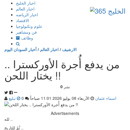
إذهب
اخبار الخليج
الى
اخبار العالم
المحتوى
اخبار الرياضه
الاقتصاد
علوم وتكنولوجيا
فن ومشاهير
وظائف
الارشيف
/
اخبار العالم
/
أخبار السودان اليوم
من يدفع أُجرة الأوركسترا ..
يختار اللحن !!
0
نشر
اسماء عثمان
الأربعاء 08 يوليو 2026 11:01 صباحاً
0
تبليغ
Advertisements
لله ..
ثُمً للتاريخ ..