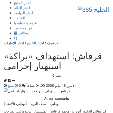
إذهب
اخبار الخليج
الى
اخبار العالم
المحتوى
اخبار الرياضه
الاقتصاد
علوم وتكنولوجيا
فن ومشاهير
وظائف
الارشيف
/
اخبار الخليج
/
اخبار الإمارات
قرقاش: استهداف «براكة»
استهتار إجرامي
0
نشر
الاثنين 18 مايو 2026 04:00 صباحاً
0
تبليغ
Advertisements
ابوظبي - سيف اليزيد - أبوظبي (الاتحاد)
أكد معالي الدكتور أنور بن محمد قرقاش، المستشار الدبلوماسي لصاحب