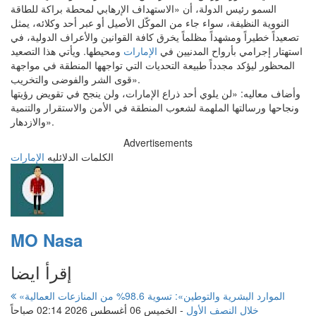
السمو رئيس الدولة، أن «الاستهداف الإرهابي لمحطة براكة للطاقة
النووية النظيفة، سواء جاء من الموكّل الأصيل أو عبر أحد وكلائه، يمثل
تصعيداً خطيراً ومشهداً مظلماً يخرق كافة القوانين والأعراف الدولية، في
استهتار إجرامي بأرواح المدنيين في
الإمارات
ومحيطها. ويأتي هذا التصعيد
المحظور ليؤكد مجدداً طبيعة التحديات التي تواجهها المنطقة في مواجهة
قوى الشر والفوضى والتخريب».
‏وأضاف معاليه: «لن يلوي أحد ذراع الإمارات، ولن ينجح في تقويض رؤيتها
ونجاحها ورسالتها الملهمة لشعوب المنطقة في الأمن والاستقرار والتنمية
والازدهار».
Advertisements
الكلمات الدلائليه
الإمارات
MO Nasa
إقرأ ايضا
«الموارد البشرية والتوطين»: تسوية 98.6% من المنازعات العمالية
خلال النصف الأول
-
الخميس 06 أغسطس 2026 02:14 صباحاً