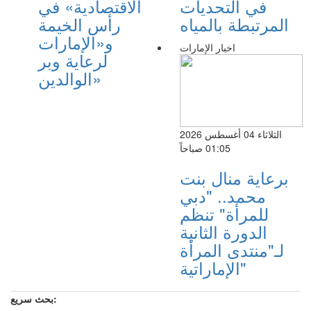
في التحديات
الاقتصادية» في
المرتبطة بالمياه
رأس الخيمة
و«الإمارات
اخبار الإمارات
لرعاية وبر
الوالدين»
الثلاثاء 04 أغسطس 2026
01:05 صباحاً
برعاية منال بنت
محمد.. "دبي
للمرأة" تنظم
الدورة الثانية
لـ"منتدى المرأة
الإماراتية"
بحث سريع: