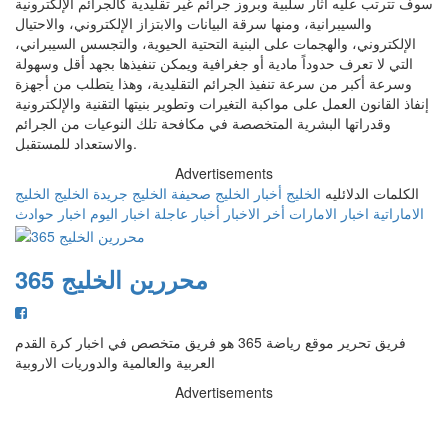
سوف تترتب عليه آثار سلبية وبروز جرائم غير تقليدية كالجرائم الإلكترونية
والسيبرانية، ومنها سرقة البيانات والابتزاز الإلكتروني، والاحتيال
الإلكتروني، والهجمات على البنية التحتية الحيوية، والتجسس السيبراني،
التي لا تعرف حدوداً مادية أو جغرافية ويمكن تنفيذها بجهد أقل وسهولة
وسرعة أكبر من سرعة تنفيذ الجرائم التقليدية، وهذا يتطلب من أجهزة
إنفاذ القانون العمل على مواكبة التغيرات وتطوير بنيتها التقنية والإلكترونية
وقدراتها البشرية المتخصصة في مكافحة تلك النوعيات من الجرائم
والاستعداد للمستقبل.
Advertisements
الكلمات الدلائليه
الخليج
أخبار الخليج
صحيفة الخليج
جريدة الخليج
الخليج
الاماراتية
اخبار الامارات
أخر الاخبار
أخبار عاجلة
اخبار اليوم
اخبار حوادث
محررين الخليج 365
فريق تحرير موقع رياضة 365 هو فريق متخصص في اخبار كرة القدم
العربية والعالمية والدوريات الاروبية
Advertisements