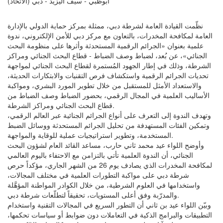
ابوظبي - سيف اليزيد - دبي (الاتحاد)
نظّمت القيادة العامة لشرطة دبي، ممثلة بمركز حماية الدولي بالإدارة
العامة لمكافحة المخدرات، بالتعاون مع مركز دبي للأمن الإلكتروني، ندوة
علمية بعنوان «الجرائم الرقمية المستحدثة وأثرها على منظومة البحث
الجنائي»، عن بُعد، لضباط وصف الضباط - قطاع البحث الجنائي ومراكز
الشرطة، وذلك في إطار الجهود المُستمرة لقطاع البحث الجنائي لمواجهة
تحديات الجرائم الرقمية واستكشاف فرص التقنيات والابتكارات الحديثة،
والاستعداد الأمثل للمستقبل من خلال تطوير المورد البشري، ومواكبة
الأساليب العلمية في المجال الرقمي، بحضور الضباط وصف الضباط من
قطاع البحث الجنائي ومراكز الشرطة.
وتهدف الندوة إلى التعرف على أنواع الجرائم الجنائية عبر العالم الرقمي،
وتمكين الفئات المستهدفة من تحليل الجرائم المستحدثة ووسائل الضبط
المستخدمة، وتطوير استراتيجيات عملية للوقاية والمواجهة.
وأوضح اللواء عيد محمد ثاني حارب، مساعد القائد العام لشؤون البحث
الجنائي، أن الندوة العلمية تأتي بالتزامن مع الاحتفاء باليوم العالمي
لمكافحة المخدرات الذي يصادف يوم 26 من الشهر الجاري، مؤكداً حرص
شرطة دبي على مواكبة التطورات العلمية في مختلف المجالات،
واستخدامها في العلوم الشرطية، من خلال الكوادر المواطنة المؤهَّلة
والمدرّبة وفق أعلى المستويات، تحقيقاً لتطلّعات شرطة دبي.
وبيّن اللواء عيد بن ثاني أن التطور السريع في المجالات التقنية واستخدام
التطبيقات والبرامج الذكية في التعاملات دون ضوابط أو سياسات تحكمها،