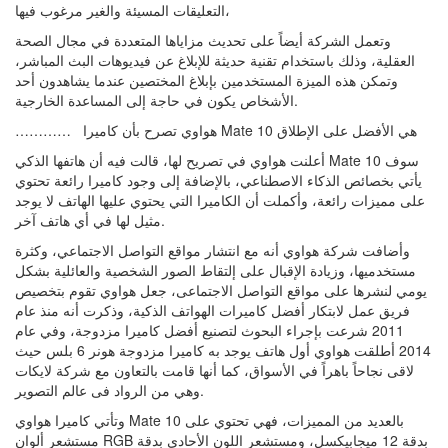
التعليقات المسيئة والغير مرغوب فيها،
وتعمل الشركة أيضاً على تحديث مزاياها المتعددة في مجال الصحة
العقلية، وذلك باستخدام تقنية حديثة للإبلاغ عن فيديوهات البث المباشر،
وتمكن هذه الميزة المستخدمين بإبلاغ المختصين عندما يشاهدون أحد
الأشخاص يكون في حاجة إلى المساعدة الخارجية.
………… هواوي تصرح بأن كاميرا Mate 10 هي الأفضل على الإطلاق
أعلنت هواوي في تصريح لها، قالت فيه أن هاتفها الذكي Mate 10 سوف
يأتي بخصائص الذكاء الاصطناعي، بالإضافة إلى وجود كاميرا رائعة تحتوي
على مميزات رائعة، وأكملت أن الكاميرا التي يحتوي عليها الهاتف لا يوجد
مثيل لها في أي هاتف آخر.
وأضافت شركة هواوي أنه مع انتشار مواقع التواصل الاجتماعي، وكثرة
مستخدميها، وزيادة الإقبال على إلتقاط الصور الشخصية والعائلية بشكل
يومي لنشرها على مواقع التواصل الاجتماعى، جعل هواوي تقوم بتخصيص
فريق عمل لابتكار أفضل كاميرات الهواتف الذكية، وذكرت أنه منذ عام
2011 شرعت بإجراء البحوث لتصنيع أفضل كاميرا مزدوجة، وفي عام
2014 أطلقت هواوي أول هاتف يوجد به كاميرا مزدوجة هونر 6 بلس حيث
لاقى نجاحاً باهراً في الأسواق، كما أنها قامت بالتعاون مع شركة لايكات
وهي من الرواد فى عالم التصوير.
وتأتي كاميرا هواوي Mate 10 بالعديد من المميزات، فهي تحتوي على
مستشعر ألوان RGB بدقة 12 ميجابيكسل، ومستشعر اللون الأحادي بدقة