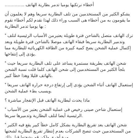
………….. أخطاء نرتكبها يوميا تدمر بطارية الهاتف
يشكو الكثير من المستخدمين من تلف البطارية سريعا وهم لا يعلمون أن
ما يقومون به من أخطاء هى السبب وراء ذلك لهذا نقدم لكم أخطاء نقوم
بها يوميا تدمر البطارية :
* ترك الهاتف متصل بالشاحن فترة طويلة يعتبرمن الأسباب الرئيسية لتلف
وتدمير البطارية سريعا فبقاء الهاتف موصلا بالشاحن فترة طويلة وبعد
إكتمال عملية الشحن يضخ كمية كبيرة من الطاقة الكهربائية للبطارية مما
يؤدى إلى إنتفاخها.
* شحن الهاتف بطريقة مستمرة يساعد على تلف البطارية سريعا حيث
بلجأ الكثير من المستخدمين إلى شحن الهاتف كلما قلت نسبة الشحن
بالهاتف قليلا وهذا خطأ كبير.
* إستعمال الهاتف أثناء الشحن يؤدى إلى إرتفاع درجة حرارة الهاتف سريعا
ويسبب بطء عملية الشحن.
ماذا يحدث لبطارية الهاتف قبل الإنفجار مباشرة ؟
* إستعمال شاحن صينى رخيص فى عملية الشحن يعتبر من الأسباب
الرئيسية أيضا لتلف البطارية وتدميرها سريعا.
* شحن الهاتف بعد تفريغ البطارية بشكل كامل خطأ كبير يقع فيه الكثير
من المستخدمين حيث تنصح الشركات بعدم إنتظار تفريغ البطارية لشحنها
مرة أخرى ولكن قم بشحنها قبل ذلك.