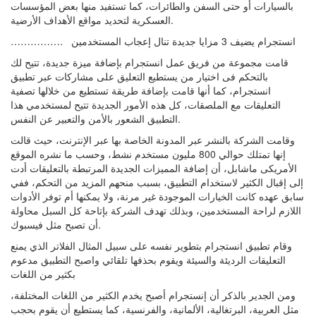
بالسيارات أو حتى السفن والطائرات، كما تستفيد منها بعض المؤسسات
العسكرية لتحديد مواقع الأهداف الأرضية.
……………. انستجرام يضيف 3 مزايا جديدة تنال إعجاب المستخدمين
قامت مجموعة من فريق عمل انستجرام بإضافة ميزة جديدة، تتيح لك
بالتحكم فى اختيار من يستطيع التعليق على مشاركات عبر تطبيق
انستجرام، كما أنها قامت بإضافة طريقة تستطيع من خلالها تصفية
التعليقات مع الملصقات، كل هذه الأمور الجديدة تتيح لمستخدمي هذا
التطبيق الشعور بالأمن والتعبير عن النفس.
وقامت الشركة بالنشر عبر المدونة الخاصة بها عبر الإنترنت، حيث قالت
إنها تمتلك حوالي 800 مليون مستخدم نشط، وحسب ما نشره الموقع
الأمريكى ماشابل، أن إضافة المميزات الجديدة المرتبطة بالتعليقات أدت
إلى إقبال الكثير لاستخدام التطبيق، بسبب منحهم المزيد من التحكم، ففي
سابق عهده كانت الخيارات الموجودة غير مرنة، ولا يمكنها أم توفر الأدوات
اللازم لراحة المستخدمين، وبذلك تهدف الشركة بإتاحة كل السبل محاولة
أن تصبح مثل فيسبوك.
وقام تطبيق انستجرام بتطوير نفسه على سبيل المثال الفلاتر الذي يمنع
التعليقات الرديئة والسيئة ويقوم بحذفها تلقائي واصبح التطبيق مدعوم
بكثير من اللغات
ومن الجدير بالذكر أن إنستجرام أصبح يخدم الكثير من اللغات المختلفة،
مثل العربية، البرتغالية، الألمانية، والفرنسية، كما يستطيع أن يقوم بحجب