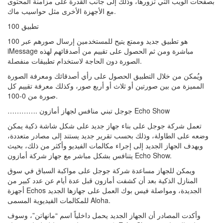
بصفحات الويب التي تزورها، وذلك إلى جانب القدرة على مزامنة المحتوى
مع الأجهزة الأخرى مثل حواسيب ماك.
تطبيق 100
100 هو تطبيق جديد وممتع يتيح للمستخدمين إرسال صورهم عبر
iMessage مباشرة ومن ثم الحصول على تقييم من أصدقائهم لهذه
الصورة دون الحاجة لاستخدام تطبيقات منفصلة.
ويُمكن من خلال التطبيق الحصول على رأي أصدقائك ومعرفة الصورة
المميزة من بين صورتين أو ثلاث أو أربع صور، وكذلك معرفة تقييم كل
صورة من 0-100.
…………. جوجل تبني منافس لجهاز أمازون Echo Show
تعمل شركة جوجل على بناء جهاز جديد على شكل شاشة ذكية يمكن
وضعه على الطاولة، وذلك بحسب تقرير جديد يستند إلى مصادر متعددة،
ويهدف الجهاز الجديد إلى إجراء مكالمات الفيديو وأكثر من ذلك، بحيث
يتنافس بشكل مباشر مع جهاز شركة أمازون Echo Show.
ويمكن للجهاز مساعدة شركة جوجل على مواكبة السباق في سوق
المنازل الذكية بعد أن كشفت أمازون قبل عدة أيام عن عدد كبير من
أجهزة Echos الجديدة، ومواصلة فيس بوك العمل على جهازها الجديد
للمكالمات الفيديوية المسمى Aloha.
وأكدت المصادر أن الجهاز الجديد يحمل داخلياً اسم “مانهاتن”، وسوف