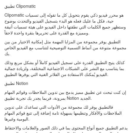
تطبيق Clipomatic
Clipomatic هو محرر فيديو ذكي يقوم بتحويل كل ما تقوله إلى تسميات
حية، فكل ما عليك فعله هو البدء بتسجيل الفيديو والتحدث بوضوح
وستظهر جميع الكلمات التي نطقتها داخل الفيديو على هيئة تسميات أنيقة
ومميزة مع القدرة على تحريرها بنقرة واحدة لاحقاً.
التطبيق يوفر مجموعة من المزايا المهمة مثل إمكانية الاختيار من بين
مجموعة متنوعة من أنماط التسمية التوضيحية لتتناسب مع الفيديو الخاص
بك.
كذلك يتيح التطبيق القدرة على تسجيل الفيديو كاملاً أو بشكل مربع وذلك
بما يتناسب مع النشر على الشبكات الاجتماعية المختلفة، ولزيادة جمالية
الفيديو يُمكنك الاستفادة من الفلاتر الغنية التي يوفرها التطبيق.
تطبيق Notion
إن كنت تبحث عن تطبيق مميز يدمج بين تدوين الملاحظات وقوائم المهام
بمرونة، فربما يجدر بك تجربة تطبيق Notion الجديد.
فالتطبيق يوفر لك مجموعة من الأدوات التي تساعدك على تدوين
الملاحظات والأفكار وتنظيمها بسهولة تامة إضافة إلى تتبع قوائم المهام
اليومية وغيرها.
يدعم التطبيق جميع أنواع المحتوى بما في ذلك الصور والعلامات والاحتفاظ