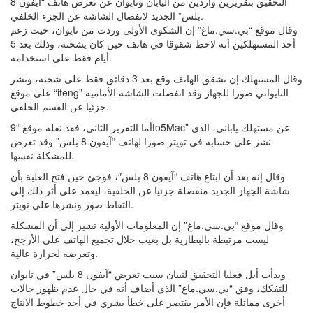
التحقيق بتقريرين واردين من اليابان وتايوان عن تعرض هاتف “آيفون 8
بلس” الجديد لانفصال الشاشة عن الجزء الخلفي.
وقال موقع “بي.سي.ماغ” إن الشكوى الأولى وردت من تايوان، حيث زعم
أحد المستهلكين أنه لاحظ شقوقا في هاتف حين كان يشحنه، وذلك بعد 5
أيام فقط على استخدامه.
وقال المستهلك إن تشقق الهاتف وقع بعد 3 دقائق فقط على شحنه، ونشر
على موقع “ifeng” التايواني صورا للجهاز وقد انفصلت الشاشة الأمامية
جزئيا عن القسم الخلفي.
أما التقرير الثاني، فقد نقله موقع “9to5Mac” عن مستهلك ياباني، الذي
نشر على حسابه في تويتر صورا لهاتف “آيفون 8 بلس” وقد تعرض
للمشكلة نفسها.
وقال إنه بعد أن ابتاع هاتف “آيفون 8 بلس″، فوجئ حين فتح العلبة بأن
شاشة الجهاز الجديد منفصلة جزئيا عن الخلفية، ليعمد على أثر ذلك إلى
التقاط صور ونشرها على تويتر.
وقال موقع “بي.سي.ماغ” إن المعلومات الأولية تشير إلى أن المشكلة
ليست مرتبطة بالبطارية بل بعيب خلال تجميع الهاتف على الأرجح،
وتعرضه لحرارة عالية.
وبدأت أبل فعليا التحقيق لتبيان سبب تعرض “آيفون 8 بلس” في تايوان
للتفكك، وفق “بي.سي.ماغ” الذي أضاف أنه في حال عدم ظهور حالات
أخرى مماثلة فإن الأمر يقتصر على خطأ بشري في أحد خطوط الانتاج