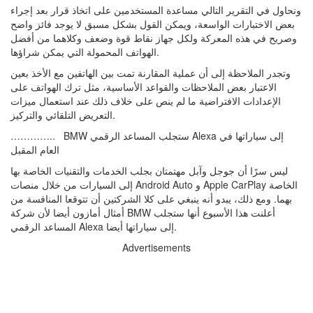
ونحاول في التقرير التالي مساعدة المستخدمين على اتخاذ قرار بعد إجراء
بعض الاختبارات الواسعة، ويمكن القول بشكل مسبق لا يوجد فائز واضح
وصريح في هذه المعركة ولكل جهاز نقاط قوة وضعف وكلاهما من أفضل
الهواتف المحمولة التي يمكن شراؤها.
وتجدر الملاحظة إلى أن عملية المقارنة تمت بين الهاتفين مع الأخذ بعين
الاعتبار بعض الملاحظات والقواعد الأساسية، مثل ترك الهواتف على
الإعدادات الافتراضية ما لم ينص على خلاف ذلك عند استعمال ميزات
التعريض التلقائي والتركيز.
………….. BMW ستجلب المساعد الرقمي Alexa إلى سياراتها في
العام المقبل
ليس سرًا أن جوجل وآبل مهتمتان بجلب الخدمات والتقنيات الخاصة بها
إلى السيارات من خلال منصات Android Auto و Apple CarPlay الخاصة
بهما. ومع ذلك، يبدو أنه ينبغي على كلا الشركتين أن تتوقعا المنافسة من
أمثال أمازون أيضا لأن شركة BMW أعلنت هذا الأسبوع أنها ستجلب
المساعد الرقمي Alexa إلى سياراتها أيضا.
Advertisements