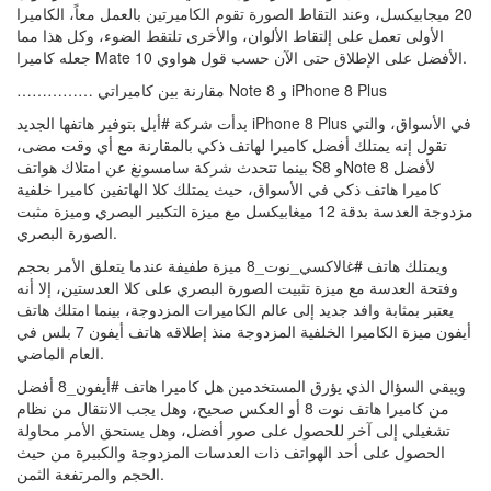
20 ميجابيكسل، وعند التقاط الصورة تقوم الكاميرتين بالعمل معاً، الكاميرا
الأولى تعمل على إلتقاط الألوان، والأخرى تلتقط الضوء، وكل هذا مما
جعله كاميرا Mate 10 الأفضل على الإطلاق حتى الآن حسب قول هواوي.
…………… مقارنة بين كاميراتي Note 8 و iPhone 8 Plus
بدأت شركة #أبل بتوفير هاتفها الجديد iPhone 8 Plus في الأسواق، والتي
تقول إنه يمتلك أفضل كاميرا لهاتف ذكي بالمقارنة مع أي وقت مضى،
بينما تتحدث شركة سامسونغ عن امتلاك هواتف S8 وNote 8 لأفضل
كاميرا هاتف ذكي في الأسواق، حيث يمتلك كلا الهاتفين كاميرا خلفية
مزدوجة العدسة بدقة 12 ميغابيكسل مع ميزة التكبير البصري وميزة مثبت
الصورة البصري.
ويمتلك هاتف #غالاكسي_نوت_8 ميزة طفيفة عندما يتعلق الأمر بحجم
وفتحة العدسة مع ميزة تثبيت الصورة البصري على كلا العدستين، إلا أنه
يعتبر بمثابة وافد جديد إلى عالم الكاميرات المزدوجة، بينما امتلك هاتف
أيفون ميزة الكاميرا الخلفية المزدوجة منذ إطلاقه هاتف أيفون 7 بلس في
العام الماضي.
ويبقى السؤال الذي يؤرق المستخدمين هل كاميرا هاتف #أيفون_8 أفضل
من كاميرا هاتف نوت 8 أو العكس صحيح، وهل يجب الانتقال من نظام
تشغيلي إلى آخر للحصول على صور أفضل، وهل يستحق الأمر محاولة
الحصول على أحد الهواتف ذات العدسات المزدوجة والكبيرة من حيث
الحجم والمرتفعة الثمن.