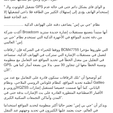
* تشغيل البلوتوث والـ GPS و الواى فاى بشكل دائم حتى فى حالة عدم
إستخدام الهاتف يؤدى إلى إستهلاك الكثير من الطاقة فلا داعى لتشغيلها إلا
عند الحاجة فقط.
…………….. نظام “جي بي إس” يضاعف دقته على الهواتف الذكية
أكدت شركة Broadcom أنها ستبدأ بتصنيع مستقبلات إشارة جديدة ستزيد
من دقة تحديد المواقع في الأجهزة الذكية التي تستخدم نظام “جي بي
إس” العالمي.
ووفقا للخبراء في الشركة فإن “رقاقات BCM47755 التي طوروها مؤخرا
لتعمل في مستقبلات الإشارة التي ستركب في الهواتف الذكية، ستساعد
في التقليل من معدل الخطأ في تحديد المواقع عند التعامل مع منظومة
GPS، ونسبة الخطأ معها لن تتجاوز 30 سم، بدلا من بضعة أمتار كما هي
الآن”.
كم أوضحوا أن “تلك الرقاقات ستكون قادرة على التعامل مع عدد من
أنظمة تحديد المواقع، كنظام غلوناس الروسي الملاحي، ونظام Galileo
الأوروبي وQZSS الياباني. كما أنها صممت خصيصا لتستقبل إشارات
الأقمار الاصطناعية المتطورة القادرة على بث الإشارات بدقة حتى في
المدن وأماكن التجمعات السكنية الكبرى”.
ويذكر أن “جي بي إس” تعتبر حاليا أكثر منظومة لتحديد المواقع استخداما
في العالم، حيث يعتمد عليها الكثيرون في تحديد وجهتهم عند التنقل