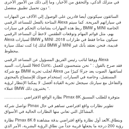
في منزلك الذكي، والتحقق من الأخبار، وما إلى ذلك من الأمور الأخرى
دون تحميل تطبيق منفصل “.
السائقون سيكونون أيضا قادرين على الوصول إلى الآلاف من المهارات
المتاحة بالفعل للمساعد الرقمي Alexa في سياراتهم المريحة. كما سيتم
ربط هذه المهارات بشاشات التحكم في سيارات BMW و MINI الخاصة
بهم، مثل قوائم المهام وتوقعات الطقس. لاحظ أن المساعد الرقمي
Alexa لسيارات BMW و MINI سيكون متاحا فقط في طرازات 2018،
لذلك إذا كنت تملك سيارة BMW أو MINI قديمة، فنحن نعتقد بأنك غير
محظوظ.
ووفقا لنائب رئيس الفريق المسؤول عن المساعد الرقمي Alexa
للسيارات، السيد Ned Curic، فقد صرح بالقول : ” نحن متمحسون للعمل
مع شركة BMW لجلب تجربة Alexa لسائقيها. الصوت يعد جزءًا كبيرًا من
المستقبل، وخاصة في السيارات. إستخدام صوتك للإستمتاع بالمحتوى
والتفاعل مع سيارتك سيجعل تجربة القيادة أفضل. لا يمكننا الإنتظار لرؤية
عملاء BMW يختبرون ذلك “.
………….. نظارة الواقع الافتراضي Pimax 8K متوفرة للطلب المسبق
تواصل شركة Pimax تطوير نظارات واقع افتراضي تساهم في حال
المشاكل التي تعاني منها النظارات الحالية في الأسواق.
نظارة Pimax 8K تُعد أول نظارة واقع افتراضي بدقة مشاهدة 8K وبنطاق
رؤية 200 درجة ما يجعلها قريبة جداً من نطاق الرؤية البشرية، الأمر الذي