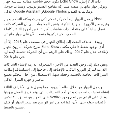
يكون حجم شاشته مماثلة لشاشة جهاز Echo Show ذات الـ 7 إنش،
ويوفر جهاز مانهاتن منصة مشاركة مقاطع الفيديو يوتيوب ومساعد جوجل
الذكي Google Assistant وGoogle Photos ومكالمات الفيديو.
ويعمل الجهاز أيضاً كمركز تحكم ذكي بحيث يمكنه التحكم بجهاز Nest
وغيره من الأجهزة المنزلية الذكية، وتشير المعلومات إلى أن الشركة كانت
تعمل سابقاً على منتجات ذات شاشات أكبر لتنافس أجهزة التلفاز كاملة
الحجم، لكن تركيزها منصب الآن على جهاز مانهاتن.
وتهدف عملاقة البحث إلى إطلاق الجهاز في منتصف عام 2018، إلا أن
طرح شركة أمازون لجهاز Echo Show أدى لوجود ضغط داخلي مكثف
لإطلاقه خلال عام 2017، وذلك على الرغم من أن الشركة تخطط لإصداره
في عام 2018.
ويعود ذلك إلى وجود العديد من الأجزاء المتحركة اللازمة لإنشاء الشركات
اللازمة لمركز التوزيع الذكي، بالإضافة إلى حاجتها إلى استكشاف إمكانية
الشراكات الخاصة بالخدمة وجعله سهل الاستعمال من أجل التحكم بجميع
عناصر وأجهزة المنزل الذكي.
ويعمل الجهاز من خلال نظام أندرويد، مما يسهل على الأطراف الثالثة
إنشاء تطبيقات له، حيث يعتبر أحد التطبيقات التي يهتم فريق العمل برؤيتها
على الجهاز هو تطبيق نيتفليكس Netflix، وذلك على الرغم من عدم وجود
تأكيدات حوله حتى الآن، كما انه من غير الواضح بعد سعر الجهاز أو كيف
سيبدو بالضبط.