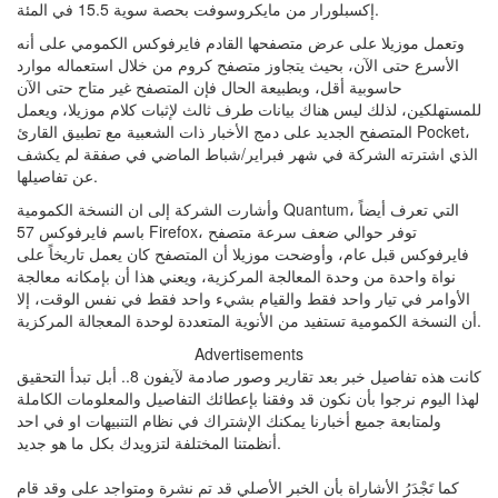
إكسبلورار من مايكروسوفت بحصة سوية 15.5 في المئة.
وتعمل موزيلا على عرض متصفحها القادم فايرفوكس الكمومي على أنه
الأسرع حتى الآن، بحيث يتجاوز متصفح كروم من خلال استعماله موارد
حاسوبية أقل، وبطبيعة الحال فإن المتصفح غير متاح حتى الآن
للمستهلكين، لذلك ليس هناك بيانات طرف ثالث لإثبات كلام موزيلا، ويعمل
المتصفح الجديد على دمج الأخبار ذات الشعبية مع تطبيق القارئ Pocket،
الذي اشترته الشركة في شهر فبراير/شباط الماضي في صفقة لم يكشف
عن تفاصيلها.
وأشارت الشركة إلى ان النسخة الكمومية Quantum، التي تعرف أيضاً
باسم فايرفوكس 57 Firefox، توفر حوالي ضعف سرعة متصفح
فايرفوكس قبل عام، وأوضحت موزيلا أن المتصفح كان يعمل تاريخاً على
نواة واحدة من وحدة المعالجة المركزية، ويعني هذا أن بإمكانه معالجة
الأوامر في تيار واحد فقط والقيام بشيء واحد فقط في نفس الوقت، إلا
أن النسخة الكمومية تستفيد من الأنوية المتعددة لوحدة المعجالة المركزية.
Advertisements
كانت هذه تفاصيل خبر بعد تقارير وصور صادمة لآيفون 8.. أبل تبدأ التحقيق
لهذا اليوم نرجوا بأن نكون قد وفقنا بإعطائك التفاصيل والمعلومات الكاملة
ولمتابعة جميع أخبارنا يمكنك الإشتراك في نظام التنبيهات او في احد
أنظمتنا المختلفة لتزويدك بكل ما هو جديد.
كما تَجْدَرُ الأشاراة بأن الخبر الأصلي قد تم نشرة ومتواجد على وقد قام