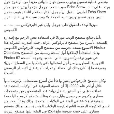
وتعطي عملية تضمين يوتيوب ضمن جهاز مانهاتن مزيداً من الوضوح حول
سبب سحب جوجل مؤخراً يوتيوب من جهاز Echo Show، وردت على ذلك
أمازون بالقول أن جوجل اختارات عدم اتاحة يوتيوب ضمن Echo Show
دون وجود تفسير ودون تنبيه العملاء ولا يوجد سبب تقني لذلك القرار.
………….. موزيلا تهدف للتفوق على جوجل وآبل عبر فايرفوكس
الكمومي
يأمل صانع متصفح الويب موزيلا في استعادة بعض الزخم مع إصداره
للنسخة الأسرع من متصفح فايرفوكس الرائد، حيث أصدرت الشركة هذا
الأسبوع نسخة تجريبية من متصفح الويب فايرفوكس الكمومي Firefox
Quantum، وذلك استعداداً لإطلاقها أول نسخة رسمية من المتصفح
Firefox 57 في شهر نوفمبر/تشرين الثاني القادم، وتتوجه النسخة
التجريبية للمطورين من أجل استمالها حتى يتمكنوا من السماح لموزيلا
بمعرفة ما إذا كان هناك أي أخطاء أو ثغرات أمنية قبل الإصدار الرسمي
للنسخة.
وكان متصفح فايرفوكس يعتبر واحداً من أسرع متصفحات الإنترنت نمواً
خلال أواخر عام 2000، إلا أن حصته السوقية في الولايات المتحدة قد
تضاءلت على مر السنين بفضل زيادة عدد المتصفحين من متصفحات
سفاري وكروم من جوجل وآبل، حيث يمتلك متصفح كروم حالياً حصة
سوقية تبلغ 44.5 في المئة في الولايات المتحدة، وذلك وفقاً لبحث من
قسم الحكومة الرقمية التابع لحكومة الولايات المتحدة، بينما يمتلك متصفح
سفاري على حصة سوقية تبلغ 25.4 في المئة، يليها متصفح إنترنت