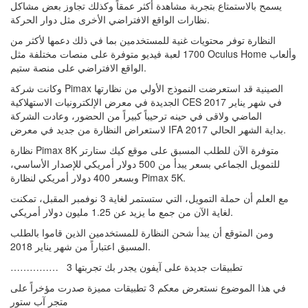
يسمح بالاستمتاع بتجربة مشاهدة أكثر عمقاً وكذلك تجاوز بعض مشاكل
نظارات الواقع الافتراضي الأخرى مثل دوار الحركة.
النظارة توفر محتويات غنية للمستخدمين بما في ذلك دعمها لأكثر من
1700 لعبة فيديو متوفرة على منصات مختلفة مثل Oculus Home وألعاب
الواقع الافتراضي على منصة ستيم.
وكانت شركة Pimax الصينية قد استعرضت النموذج الأولي من نظارتها
الجديدة في معرض الإلكترونيات الاستهلاكية CES 2017 في شهر يناير
الماضي ولاقى في حينه ترحيباً كبيراً من الحضور، وعادت الشركة
لاستعراض النظارة من جديد في معرض IFA 2017 بداية الشهر الحالي.
نظارة Pimax 8K متوفرة الآن للطلب المسبق على موقع كيك ستارتر
للتمويل الجماعي بسعر يبدأ من 500 دولار أمريكي للإصدار الأساسي،
وبسعر 400 دولار أمريكي لنظارة Pimax 5K.
مع العلم أن حملة التمويل، التي ستستمر لغاية 3 نوفمبر المقبل، تمكنت
لغاية الآن من جمع ما يزيد عن 1.25 مليون دولار أمريكي.
ومن المتوقع أن يبدأ شحن النظارة للمستخدمين الذين قاموا بالطلب
المسبق اعتباراً من شهر يناير 2018.
…………… 3 تطبيقات جديدة على آيفون يجدر بك تجربتها
في هذا الموضوع نستعرض معكم 3 تطبيقات مميزة صدرت مؤخراً على
متجر آب ستور