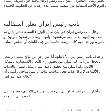
ياسر رشاد - القاهرة - أعلن نائب رئيس إيران محمد جواد ظريف، مساء
اليوم الأحد، استقالته من منصبه بسبب عدم رضائه عن الحكومة الجديدة .
نائب رئيس إيران يعلن استقالته
وقال نائب رئيس إيران في بيان له إن الوزراء التسعة عشر الذين تم
تقديمهم اليوم، ثلاثة منهم مرشحون أوليون، وستة مرشحون ثانويون أو
ثالثون، وواحد منهم كان مرشحا خامسا من قِبَل اللجان أو مجلس القيادة.
وأضاف نائب رئيس إيران :"بالطبع، أنا غير راضٍ عن نتائج عملي، وأشعر
بالخجل من أنني لم أتمكن من تحقيق رأي اللجان الاستشارية بالشكل
اللائق، ولم أتمكن من تحقيق وعدي بشأن تمثيل النساء والشباب
والأقليات. لا تزال هناك بعض مناصب نواب الرئيس متاحة، وأتمنى أن
تُعالج هذه النواقص".
وأشار نائب رئيس إيران إلى أن جانب المشاكل الأخرى دفعه هذا إلى
العودة إلى الجامعة.
وأتم ظريف : “أعتذر أمام الشعب الإيراني الكبير عن عدم قدرتي على