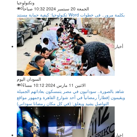
وتكنولوجيا
الجمعة 20 سبتمبر 2024 10:32 صباحاً
0
تكنولوجيا: كيفية حماية مستند Word بكلمة مرور.. فى خطوات
أخبار
السودان اليوم
الاثنين 11 مارس 2024 10:12 مساءً
0
شاهد بالصورة.. سودانيون في مصر يتمسكون بعاداتهم الجميلة
ويقيمون إفطاراً رمضانياً في أحد شوارع القاهرة وجمهور مواقع
التواصل يشيد ويعلق: (في كل مكان رمضانا سودانى)
اخبار