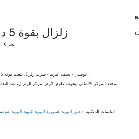
زلزال بقوة 5 درجات يضرب جزر فيجي
ن
0
نشر
ابوظبي - سيف اليزيد - ضرب زلزال بلغت قوته 5 درجات على مقياس ريختر المنطقة الواقعة جنوب جزر فيجي.
وحدد المركز الألماني لبحوث علوم الأرض مركز الزلزال، عند التقاء خط عرض 23.46 درجة جنوبا وخط طول 179.62 درجة غربا.
الكلمات الدلائليه
داعش
الثورة السورية
الثورة الليبية
الثورة التونس