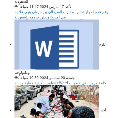
السعوديه
الأحد 17 مارس 2024 11:47 صباحاً
0
رغم عدم إحراز تقدم.. محارب السرطان بن جروان ينهي علاجه
في أمريكا ويعلن قدومه للسعودية
علوم
وتكنولوجيا
الجمعة 20 سبتمبر 2024 10:32 صباحاً
0
تكنولوجيا: كيفية حماية مستند Word بكلمة مرور.. فى خطوات
أخبار