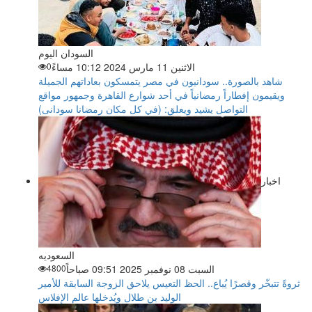
السودان اليوم
الاثنين 11 مارس 2024 10:12 مساءً
0
شاهد بالصورة.. سودانيون في مصر يتمسكون بعاداتهم الجميلة
ويقيمون إفطاراً رمضانياً في أحد شوارع القاهرة وجمهور مواقع
التواصل يشيد ويعلق: (في كل مكان رمضانا سودانى)
اخبار
السعوديه
السبت 08 نوفمبر 2025 09:51 صباحاً
4800
ثروةً تتبخّر وقصرًا يُباع.. الحظ التعيس يلاحق الزوجة السابقة للأمير
الوليد بن طلال ويُدخلها عالم الإفلاس