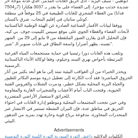
ابوظبي - سيف اليزيد - أدى حريق الغابات المدمر، الذي غذته موجة حر
شديدة حدثت مؤخرا، إلى القضاء على ما يقدر بـ 3037 هكتارا (7ر7504
فدانا) من الغطاء الشجري للغابات الطبيعية في 25 موقعاً في منطقة
كوتلي ساتيان في إقليم البنجاب، شرق باكستان.
ووفقا لبيانات الأقمار الصناعية الصادرة عن الهيئة الوطنية الباكستانية
لأبحاث الفضاء والغطاء الجوي على موقع سبيس كليميت.جوف. بي كيه،
فإن التحليل الذي يقارن الصور الملتقطة من 9 مايو إلى 29 من الشهر
نفسه، يظهر أضرارا واسعة النطاق في غابات صنوبر الـ "شير".
وتلعب هذه الغابات دورا رئيسيا في حماية مستجمعات المياه الفرعية
المرتبطة بأحواض نهري السند وجيلوم، وفقا لوكالة الأنباء الباكستانية
الرسمية.
ويحذر الخبراء من أن العواقب البيئية تمتد إلى ما هو أبعد بكثير من آثار
الحروق المباشرة؛ فقد أدت الكارثة إلى تعطيل ذروة موسم التكاثر للطيور
والحياة البرية المحلية بشكل خطير، ودمرت الشتلات والغروس الفتية
الحيوية، وفتحت الباب أمام الأعشاب والشجيرات الغازية والمقاومة
للحرائق لاستعمار الأراضي المتضررة.
وفي حين نجحت المجتمعات المحلية وموظفو إدارة الغابات في احتواء
الحريق في مناطق عدة، فإن النيران النشطة تستمر في الانتشار عبر
المنحدرات المجاورة، مدفوعة برياح قوية وحارة تهدد بمزيد من التدهور
البيئي.
Advertisements
الكلمات الدلائليه
داعش
الثورة السورية
الثورة الليبية
الثورة التونسية