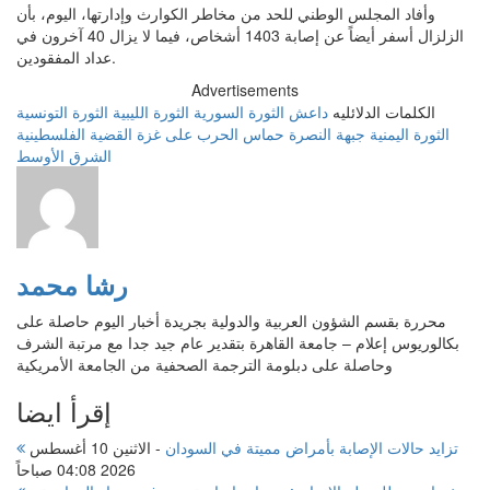
وأفاد المجلس الوطني للحد من مخاطر الكوارث وإدارتها، اليوم، بأن
الزلزال أسفر أيضاً عن إصابة 1403 أشخاص، فيما لا يزال 40 آخرون في
عداد المفقودين.
Advertisements
الكلمات الدلائليه
داعش
الثورة السورية
الثورة الليبية
الثورة التونسية
الثورة اليمنية
جبهة النصرة
حماس
الحرب على غزة
القضية الفلسطينية
الشرق الأوسط
رشا محمد
محررة بقسم الشؤون العربية والدولية بجريدة أخبار اليوم حاصلة على
بكالوريوس إعلام – جامعة القاهرة بتقدير عام جيد جدا مع مرتبة الشرف
وحاصلة على دبلومة الترجمة الصحفية من الجامعة الأمريكية
إقرأ ايضا
تزايد حالات الإصابة بأمراض مميتة في السودان
-
الاثنين 10 أغسطس
2026 04:08 صباحاً