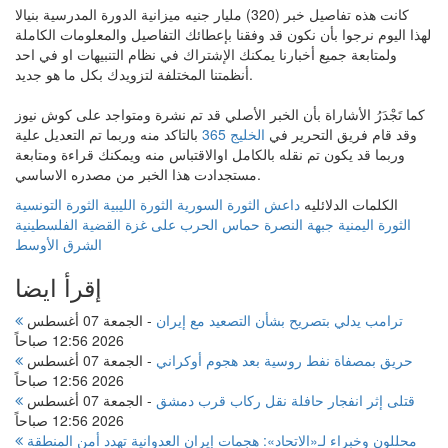
كانت هذه تفاصيل خبر (320) مليار جنيه ميزانية الدورة المدرسية بنيالا
لهذا اليوم نرجوا بأن نكون قد وفقنا بإعطائك التفاصيل والمعلومات الكاملة
ولمتابعة جميع أخبارنا يمكنك الإشتراك في نظام التنبيهات او في احد
أنظمتنا المختلفة لتزويدك بكل ما هو جديد.
كما تَجْدَرُ الأشاراة بأن الخبر الأصلي قد تم نشرة ومتواجد على كوش نيوز
وقد قام فريق التحرير في
الخليج 365
بالتاكد منه وربما تم التعديل علية
وربما قد يكون تم نقله بالكامل اوالاقتباس منه ويمكنك قراءة ومتابعة
مستجدادت هذا الخبر من مصدره الاساسي.
الكلمات الدلائليه
داعش
الثورة السورية
الثورة الليبية
الثورة التونسية
الثورة اليمنية
جبهة النصرة
حماس
الحرب على غزة
القضية الفلسطينية
الشرق الأوسط
إقرأ ايضا
ترامب يدلي بتصريح بشأن التصعيد مع إيران
-
الجمعة 07 أغسطس
2026 12:56 صباحاً
حريق بمصفاة نفط روسية بعد هجوم أوكراني
-
الجمعة 07 أغسطس
2026 12:56 صباحاً
قتلى إثر انفجار حافلة نقل ركاب قرب دمشق
-
الجمعة 07 أغسطس
2026 12:56 صباحاً
محللون وخبراء لـ«الاتحاد»: هجمات إيران العدوانية تهدد أمن المنطقة