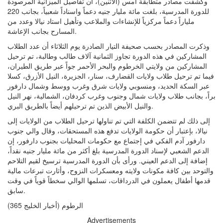
وكشفت مصادر متطابقة أمس (الاثنين)، أن تفاصيل الميزانية المرصودة
للدورة المدرسية، بلغت مائة مليار جنيه دعماً واسناداً شعبياً، بجانب 220
ملياراً دعماً مركزياً للإنشاءات والملاعب وتأهيل استاد نيالا وعدد من
المسارح بجانب الإعاشة.
وذكرت المصادر بحسب صحيفة التيار الصادرة يوم الثلاثاء أن عدد الطلاب
المشاركين في هذه الدورة تجاوز الثمانية آلاف طالب وطالبة، تم ترحيل
المشاركين من ولايتي الخرطوم والبحر الأحمر جواً عبر طريق الطيران،
فيما تم ترحيل طلاب ولايات القضارف، سنار، الجزيرة، النيل الأزرق، كسلا
عبر السكة الحديد، ومنسوبي ولايات شرق وغرب ووسط وشمال دارفور
براً، بجانب طلاب ولايات شمال وجنوب وغرب كردفان، الشمالية، نهر النيل
والنيل الأبيض الذين تم ترحيلهم أيضاً بالطريق البري.
إلى ذلك لم تتضمن الكلفة التي تم تناولها ترحيل الطلاب من الولايات إلى
نيالا، بإعتبار أن حكومة الولايات تدفع هذه المستحقات، وقال والي جنوب
دارفور آدم الفكي في إجتماع مع حكومات المحليات بجنوب دارفور، إن
الدعم الشعبي لإسناد الدورة المدرسية بلغ أكثر من مائة مليار جنيه نقداً،
إضافة إلى الدعم العيني. ورأى بأن الدورة المدرسية ترسيخ لقيم التلاحم
والتوحد بين كافة مكونات ولايته ومعسكرات النزوح، وأثارت تبرعات مالية
قدمها أطفال يعملون في الدرداقات، تسلمها الوالي سخطاً قوياً في وقت
سابق.
الرطوم (أخبار الخليج 365)
Advertisements