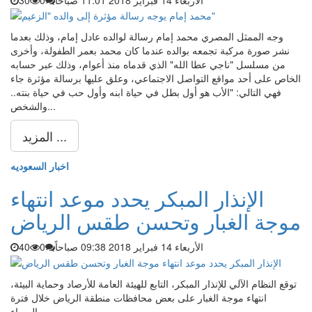
الأربعاء 14 فبراير 2018 11:01 صباحاً
0
30
وجه الممثل المصري ​محمد إمام​ رسالة لوالده ​عادل إمام​، وذلك بعدما
نشر صورة مركبة تجمعه بوالده عندما كان محمد بعمر الطفولة، وأخرى
من مسلسل "ناجي عطا الله" الذي قدماه منذ أعوام، وذلك عبر حسابه
الخاص على أحد مواقع التواصل الاجتماعي، وعلق عليها برسالة مؤثرة جاء
فهي التالي: "الأب هو أول بطل في حياة ابنه وأول حب في حياة بنته..
والشخص...
المزيد ...
اخبار السعوديه
الإنذار المبكر يحدد موعد انتهاء
موجة الغبار وتحسن طقس الرياض
الأربعاء 14 فبراير 2018 09:38 صباحاً
0
40
توقع النظام الآلي للإنذار المبكر، التابع للهيئة العامة للأرصاد وحماية البيئة،
انتهاء موجة الغبار على بعض محافظات منطقة الرياض خلال فترة
المساء،...