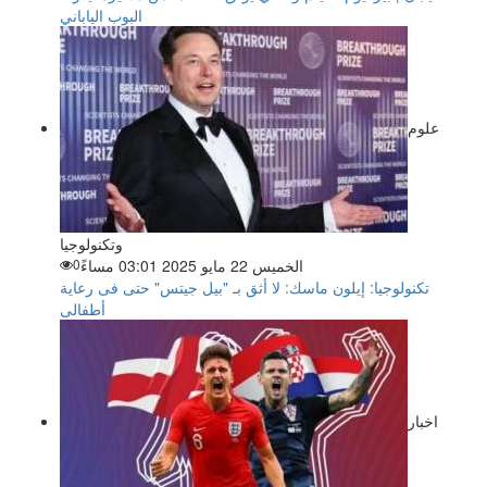
البوب الياباني
علوم
وتكنولوجيا
الخميس 22 مايو 2025 03:01 مساءً
0
تكنولوجيا: إيلون ماسك: لا أثق بـ "بيل جيتس" حتى فى رعاية
أطفالى
اخبار