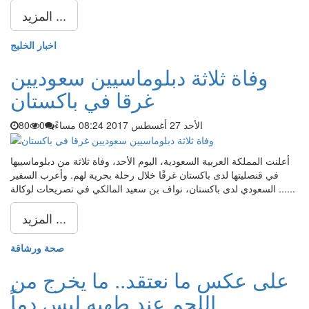
المزيد ...
اخبار الخليج
وفاة ثلاثة دبلوماسيين سعوديين
غرقا في باكستان
الأحد 27 أغسطس 2017 08:24 مساءً
0
80
أعلنت المملكة العربية السعودية، اليوم الأحد، وفاة ثلاثة من دبلوماسييها
في قنصليتها لدى باكستان غرقًا خلال رحلة بحرية لهم. وأعرب السفير
السعودي لدى باكستان، نواف بن سعيد المالكي في تصريحات لوكالة ......
المزيد ...
صحة ورشاقة
على عكس ما نعتقد.. ما يخرج من
اللحم عند طهيه ليس دماً