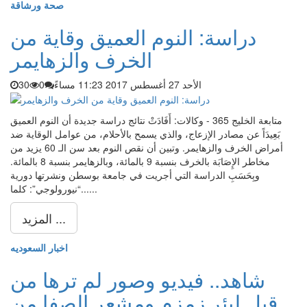
صحة ورشاقة
دراسة: النوم العميق وقاية من
الخرف والزهايمر
الأحد 27 أغسطس 2017 11:23 مساءً
0
30
متابعة الخليج 365 - وكالات: أَفَادَتْ نتائج دراسة جديدة أن النوم العميق
بَعِيدَاً عن مصادر الإزعاج، والذي يسمح بالأحلام، من عوامل الوقاية ضد
أمراض الخرف والزهايمر. وتبين أن نقص النوم بعد سن الـ 60 يزيد من
مخاطر الإِصَابَة بالخرف بنسبة 9 بالمائة، وبالزهايمر بنسبة 8 بالمائة.
وبِحَسَبِ الدراسة التي أجريت في جامعة بوسطن ونشرتها دورية
“نيورولوجي”: كلما......
المزيد ...
اخبار السعوديه
شاهد.. فيديو وصور لم ترها من
قبل لبئر زمزم ومشعر الصفا من