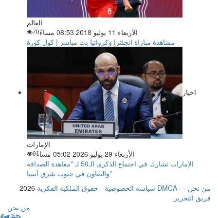
العالم
الأربعاء 11 يوليو 2018 08:53 مساءً
70
مشاهدة مباراة انجلترا وكرواتيا بث مباشر | كول كورة
اخبار
الإمارات
الأربعاء 29 يوليو 2026 05:02 مساءً
0
الإمارات تشارك في اجتماع الذكرى الـ50 لـ "معاهدة الصداقة
والتعاون في جنوب شرق آسيا"
من نحن
-
-
حقوق الملكية الفكرية DMCA
سياسة الخصوصية
-
2026
فريق التحرير
من نحن