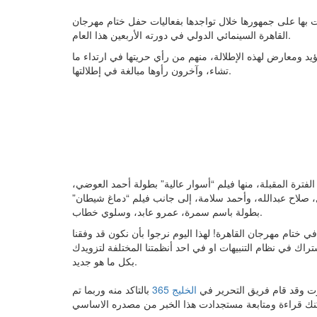
 بها على جمهورها خلال تواجدها بفعاليات حفل ختام مهرجان
القاهرة السينمائي الدولي في دورته الأربعين هذا العام.
يد ومعارض لهذه الإطلالة، منهم من رأي حريتها في ارتداء ما
تشاء، وآخرون رأوها مبالغة في إطلالتها.
لفترة المقبلة، منها فيلم “أسوار عالية” بطولة أحمد العوضي،
 صلاح عبدالله، وأحمد سلامة، إلى جانب فيلم “دماغ شيطان”
بطولة باسم سمرة، عمرو عابد، وسلوي خطاب.
ختام مهرجان القاهرة! لهذا اليوم نرجوا بأن نكون قد وفقنا
تراك في نظام التنبيهات او في احد أنظمتنا المختلفة لتزويدك
بكل ما هو جديد.
نورت وقد قام فريق التحرير في
الخليج 365
بالتاكد منه وربما تم