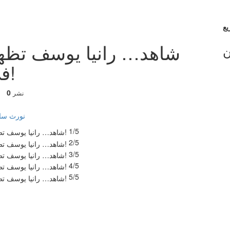
شاهد… رانيا يوسف تظهر 
ن
في ختام مهرجان القاهرة!
0
نشر
نورث سا
1/5
2/5
3/5
4/5
5/5