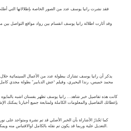
فقد نشرت رانيا يوسف عدد من الصور الخاصة بإطلالاتها التي أطلت
وقد أثارت اطلالة رانيا يوسف انقسام بين رواد مواقع التواصل بين مؤ
يذكر أن رانيا يوسف تشارك ببطولة عدد من الأعمال السينمائية خلال ا
محمد خميس، رندا البحيري، وفيلم “عش الدبابير” بطولة مجدي كامل،
كانت هذه تفاصيل خبر شاهد… رانيا يوسف تظهر بفستان اشبه بالمايوه في 
بإعطائك التفاصيل والمعلومات الكاملة ولمتابعة جميع أخبارنا يمكنك الإش
كما تَجْدَرُ الأشاراة بأن الخبر الأصلي قد تم نشرة ومتواجد على 
التعديل علية وربما قد يكون تم نقله بالكامل اوالاقتباس منه ويمكنك قراءة ومتابعة مستجدادت هذا الخبر من مصدره الاساسي.