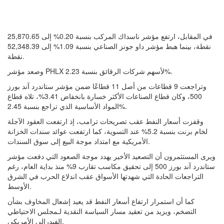
في المقابل، ارتفع مؤشر ناسداك المركب بنسبة 0.20% إلى 25,870.65
نقطة، بينما هبط مؤشر داو جونز الصناعي بنسبة 1.09% إلى 52,348.39
نقطة.
وصعد مؤشر PHLX لأسهم شركات الرقائق بنسبة 2.23%.
وتراجعت 9 قطاعات من أصل 11 قطاعًا ضمن مؤشر ستاندرد آند بورز
500، وكان قطاع الصناعات الأكثر خسارة بانخفاض 3.41%، تلاه قطاع
المواد الأساسية الذي تراجع بنسبة 2.45%.
وقفزت أسعار النفط عقب تصريحات ترامب، إذ ارتفعت العقود الآجلة
لخام برنت بنسبة 5.2% عند التسوية، كما ارتفعت عوائد سندات الخزانة
الأمريكية مع امتداد موجة البيع إلى سوق السندات.
ويرى المستثمرون أن التصعيد الأخير يهدد موجة الصعود التي دفعت مؤشر
ستاندرد آند بورز 500 إلى تحقيق مكاسب تقارب 9% منذ بداية العام، رغم
التراجعات الحادة التي شهدتها الأسواق عقب اندلاع الحرب في الشرق
الأوسط.
كما أن استمرار ارتفاع أسعار النفط قد يعيد إشعال المخاوف بشأن
التضخم، ويزيد من تعقيد مسار السياسة النقدية لـمجلس الاحتياطي
الفيدرالي الأمريكي.