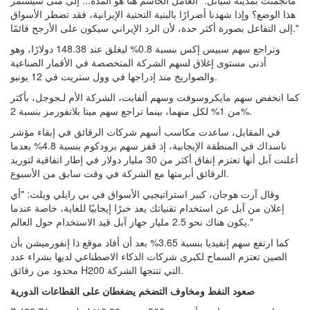
مانجمنت بمدينة سياتل: "العامل الحاسم هنا هو المدة... إلى متى سيستمر
هذا الوضع؟ وإذا شهدنا أضرارًا بالبنية التحتية الإيرانية، فقد تضطر الأسواق
إلى التفاعل بصورة أكثر حدة، لأن الرد الإيراني سيكون على الأرجح قائمًا."
وتراجع سهم سبيس إكس بنسبة 0.8% ليغلق عند 148.38 دولارًا، وهو
أدنى مستوى إغلاق لسهم الشركة المتخصصة في الأقمار الصناعية
والصواريخ منذ إدراجها في وول ستريت في 12 يونيو.
كما انخفض سهم مايكروسوفت وسهم ألفابت، الشركة الأم لـجوجل، بأكثر
من 1% لكل منهما، بينما تراجع سهم ميتا بلاتفورمز بنسبة 2%.
في المقابل، ساعدت مكاسب أسهم شركات الرقائق في إبقاء مؤشر
ناسداك في المنطقة الإيجابية، إذ قفز سهم برودكوم بنسبة 4.8% بعدما
أعلنت آبل أنها تعتزم إنفاق أكثر من 30 مليار دولار في إطار اتفاقية لتوريد
الرقائق أبرمتها مع الشركة في وقت سابق من الأسبوع.
وقال آرت هوجان، كبير استراتيجيي الأسواق في بي رايلي ويلث: "أي
إعلان من آبل عن استخدام تقنياتك يعد خبرًا إيجابيًا للغاية، خاصة عندما
يكون هناك نحو 2.5 مليار جهاز آبل قيد الاستخدام حول العالم."
كما ارتفع سهم إنفيديا بنسبة 3.65% بعد أن أفاد موقع ذا إنفورميشن بأن
الصين تعتزم السماح لكبرى شركات الذكاء الاصطناعي لديها بشراء عدد
محدود من رقائق H200 التي تنتجها الشركة.
صعود النفط ومخاوف التضخم يضغطان على القطاعات الدورية