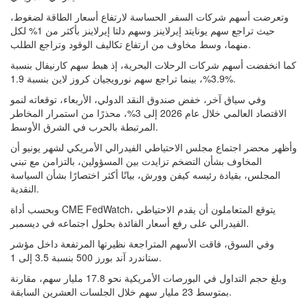
وتعرضت أسهم شركات السفر الحساسة لارتفاع أسعار الطاقة لضغوط،
حيث تراجع سهم يونايتد إيرلاينز وسهم دلتا إيرلاينز بأكثر من 1% لكل
منهما، وسط مخاوف من ارتفاع تكاليف الوقود وتراجع الطلب.
كما انخفضت أسهم شركات الرحلات البحرية، إذ هبط سهم كارنيفال بنسبة
3.9%، بينما تراجع سهم نورويجيان كروز لاين بنسبة 1.9%.
وفي سياق آخر، خفض صندوق النقد الدولي، الأربعاء، توقعاته لنمو
الاقتصاد العالمي خلال عام 2026 إلى 3%، محذرًا من استمرار المخاطر
المرتبطة بالحرب في الشرق الأوسط.
وأظهر محضر اجتماع مجلس الاحتياطي الفيدرالي الأمريكي لشهر يونيو أن
المخاوف بشأن التضخم تزايدت بين المسؤولين، بالتزامن مع تبني
المجلس، بقيادة رئيسه كيفن وورش، بيانًا أكثر اختصارًا بشأن السياسة
النقدية.
وبحسب أداة CME FedWatch، يتوقع المتعاملون أن يقدم الاحتياطي
الفيدرالي على رفع أسعار الفائدة بحلول اجتماعه في ديسمبر.
وفي السوق، فاقت الأسهم المتراجعة نظيرتها المرتفعة داخل مؤشر
ستاندرد آند بورز 500 بنسبة 3.5 إلى 1.
وبلغ حجم التداول في البورصات الأمريكية نحو 17.8 مليار سهم، مقارنة
بمتوسط 23 مليار سهم خلال الجلسات العشرين السابقة.