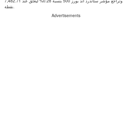
وتراجع مؤشر ستاندرد آند بورز 500 بنسبة 0.28% ليغلق عند 7,482.71
نقطة.
Advertisements