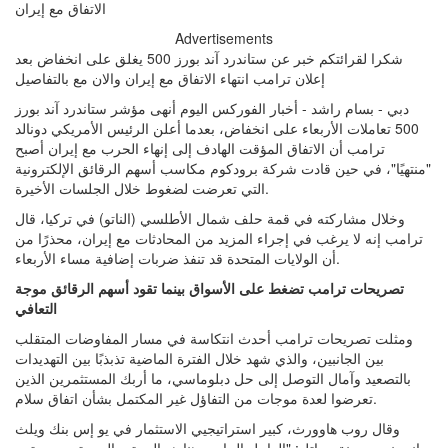
Advertisements
شكرا لقرائتكم خبر عن ستاندرد آند بورز 500 يغلق على انخفاض بعد
إعلان ترامب انتهاء الاتفاق مع إيران والان مع بالتفاصيل
دبي - بسام راشد - أخبار الفوركس اليوم أنهى مؤشر ستاندرد آند بورز
500 تعاملات الأربعاء على انخفاض، بعدما أعلن الرئيس الأمريكي دونالد
ترامب أن الاتفاق المؤقت الهادف إلى إنهاء الحرب مع إيران أصبح
"منتهيًا"، في حين قادت شركة برودكوم مكاسب أسهم الرقائق الإلكترونية
التي تعرضت لضغوط خلال الجلسات الأخيرة.
وخلال مشاركته في قمة حلف شمال الأطلسي (الناتو) في تركيا، قال
ترامب إنه لا يرغب في إجراء المزيد من المحادثات مع إيران، محذرًا من
أن الولايات المتحدة قد تنفذ ضربات إضافية مساء الأربعاء.
تصريحات ترامب تضغط على الأسواق بينما تقود أسهم الرقائق موجة
التعافي
ومثلت تصريحات ترامب أحدث انتكاسة في مسار المفاوضات المتقلب
بين الجانبين، والذي شهد خلال الفترة الماضية تذبذبًا بين التهديدات
بالتصعيد وآمال التوصل إلى حل دبلوماسي، ما أربك المستثمرين الذين
تعرضوا لعدة موجات من التفاؤل غير المكتمل بشأن اتفاق سلام.
وقال روب هاوورث، كبير استراتيجيي الاستثمار في يو إس بنك ويلث