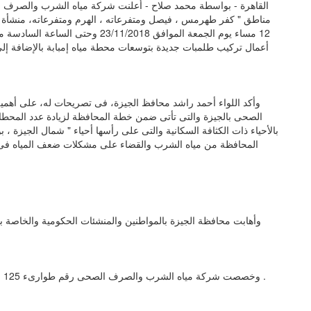
القاهرة - بواسطة محمد صلاح - أعلنت شركة مياه الشرب والصرف 
مناطق " كفر طهرمس ، فيصل ومتفرعاته ، الهرم ومتفرعاته، منشأة البك
أعمال تركيب طلمبات جديدة بتوسعات محطة مياه إمبابة بالإضافة إلى أ
وأكد اللواء أحمد راشد محافظ الجيزة، فى تصريحات له، على أهمي
الصحى بالجيزة والتى تأتى ضمن خطة المحافظة لزيادة عدد المحط
بالأحياء ذات الكثافة السكانية والتى على رأسها أحياء " شمال الجيزة ، ب
المحافظة من مياه الشرب والقضاء على مشكلات ضعف المياه فى تل
وأهابت محافظة الجيزة بالمواطنين والمنشئات الحكومية والخاصة بال
وخصصت شركة مياه الشرب والصرف الصحى رقم طوارىء 125 لتلقى شكاوى المواطنين وتوفير سيارات مياه نقية عند الطلب .