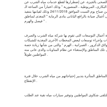
الصحى بالجيزة، عن إضطرارها لقطع خدمات مياه الشرب عن
ارى، المريوطية ، المنصورية " وذلك اعتباراً من الساعة الـ
12 مساء يوم الجمعة الموافق 23/11/2018 وحتى الساعة السادسة من صباح يوم السبت الموافق 24/11/2018 وذلك لقيامها بتنفيذ
عمال صيانة بالرافع اليابانى بنادى الرماية " المغذى لمناطق
فيصل والهرم " .
ة أعمال التوسعات التى تقوم بها شركة مياه الشرب والصرف
ات وإجراء توسعات لبعض المحطات الأخرى المغذية للشبكات
ولاق الدكرور ، العمرانية ، الهرم " والتى من شأنها زيادة حصة
ك المناطق والإستغناء عن نظام المناوبات والذى عانى منه
المواطنين طويلاً .
مناطق المتأثرة بتدبير إحتياجاتهم من مياه الشرب خلال فترة
الإنقطاع .