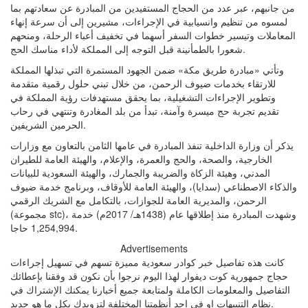
من جانبهم، عبر عدد من الحجاج المستفيدين من المبادرة عن سعادتهم بما
لمسوه من تنظيم وانسيابية في الإجراءات، مشيرين إلى أن سرعة إنهاء
المعاملات وتيسير خطوات السفر أسهما في تخفيف أعباء الرحلة، ومنحهم
شعورا بالطمأنينة قبل التوجه إلى المملكة لأداء مناسك الحج.
وتأتي «مبادرة طريق مكة» ضمن الجهود المستمرة التي تبذلها المملكة
للارتقاء بخدمات ضيوف الرحمن، من خلال تبني حلول رقمية متقدمة
وتطوير الإجراءات التشغيلية، بما يحقق مستهدفات رؤية المملكة في
تقديم تجربة حج ميسرة وآمنة، تبدأ من بلد المغادرة وتنتهي في رحاب
الحرمين الشريفين.
يذكر أن وزارة الداخلية تنفذ المبادرة في عامها الثامن بالتعاون مع وزارات
الخارجية، والصحة، والحج والعمرة، والإعلام، والهيئة العامة للطيران
المدني، وهيئة الزكاة والضريبة والجمارك، والهيئة السعودية للبيانات
والذكاء الاصطناعي (سدايا)، والهيئة العامة للأوقاف، وبرنامج خدمة ضيوف
الرحمن، والمديرية العامة للجوازات، بالتكامل مع الشريك الرقمي
(مجموعة stc)، وشهدت المبادرة منذ إطلاقها عام (1438هـ/ 2017م) خدمة
1,254,994 حاجا.
Advertisements
كانت هذه تفاصيل خبر كوادر سعودية مميزة تسهم في تسهيل إجراءات
حجاج جمهورية كوت ديفوار لهذا اليوم نرجوا بأن نكون قد وفقنا بإعطائك
التفاصيل والمعلومات الكاملة ولمتابعة جميع أخبارنا يمكنك الإشتراك في
نظام التنبيهات او في احد أنظمتنا المختلفة لتزويدك بكل ما هو جديد.