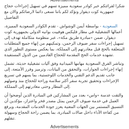
شكرا لقرائتكم خبر كوادر سعودية مميزة تسهم في تسهيل إجراءات حجاج
جمهورية كوت ديفوار ونؤكد لكم باننا نسعى دائما لارضائكم والان مع
التفاصيل
السعودية
- بواسطة أيمن الوشواش - تقدم الكوادر السعودية المميزة،
أعمالها التشغيلية في مطار فليكس هوفييت بوانيه الدولي بجمهورية كوت
ديفوار، ضمن «مبادرة طريق مكة»، عبر منظومة متكاملة تهدف إلى
تسهيل إجراءات سفر ضيوف الرحمن، وتمكينهم من إنهاء جميع المتطلبات
المتعلقة بالحج قبل مغادرتهم إلى المملكة، بما يعكس مستوى التطور الذي
تشهده خدمات الحج المقدمة للحجاج القادمين من الدول المستفيدة.
وتباشر الفرق السعودية مهامها الميدانية وفق آليات تشغيلية حديثة، تشمل
إنهاء إجراءات الجوازات، والتحقق من البيانات، وترميز وفرز الأمتعة، إلى
جانب تقديم الدعم التقني والخدمات اللوجستية، بما يسهم في تسريع
الإجراءات وتحقيق تجربة سفر أكثر سلاسة وراحة للحجاج منذ وصولهم
إلى المطار وحتى مغادرتهم إلى المملكة.
والتقت عدسة «واس» بعدد من المشاركين في المبادرة الذين أوضحوا أن
العمل في خدمة ضيوف الرحمن يمثل مصدر فخر واعتزاز، مؤكدين أن
التنسيق المستمر بين الجهات المعنية يعزز جودة الخدمات المقدمة، ويرفع
من كفاءة الأداء داخل صالات المبادرة، بما يضمن راحة الحجاج وسهولة
تنقلهم.
Advertisements