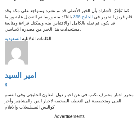
كما تَجْدَرُ الأشاراة بأن الخبر الأصلي قد تم نشرة ومتواجد على مكه وقد
قام فريق التحرير في
الخليج 365
بالتاكد منه وربما تم التعديل علية وربما
قد يكون تم نقله بالكامل اوالاقتباس منه ويمكنك قراءة ومتابعة
مستجدادت هذا الخبر من مصدره الاساسي.
الكلمات الدلائليه
السعودية
امير السيد
محرر اخبار محترف تكتب في عن اخبار دول التعاون الخليجي وفي القسم
الفني ومتخصصة في التغطيه الصحفيه لاخبار الفن والمشاهير وأخر
كواليس المسلسلات والافلام
Advertisements