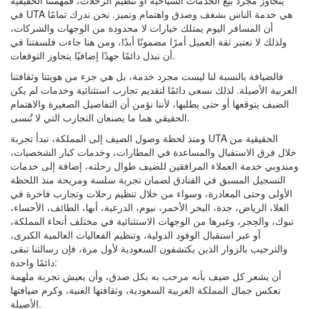
يتجاوز مجرد بيع الخدمات السياحية أو تنظيم الرحلات، فمهمتنا الحقيقية
في UTA هي خدمة الناس بشغف وصدق واهتمام وتميز. نحن ندرك تمامًا
أن المسافر اليوم يمتلك خيارات لا محدودة من الوجهات والشركات،
ولذلك لا نعتبر ثقة العميل أمرًا مضمونًا أبدًا، ومن هنا جاءت فلسفتنا في
أن نبذل دائمًا جهدًا إضافيًا يتجاوز التوقعات.
فالضيافة بالنسبة لنا ليست مجرد خدمة، بل هي جزء من هويتنا وثقافتنا
العربية الأصيلة. لذلك نسعى دائمًا لتقديم تجارب استثنائية وخدمات لم يكن
الضيف يتوقعها أو حتى يطلبها، لأننا نؤمن أن التفاصيل الصغيرة والاهتمام
الحقيقي هما ما يصنعان التجارب التي لا تُنسى.
ومنذ لحظة وصول الضيف إلى المملكة، تبدأ تجربة UTA الحقيقية من
خلال فرق الاستقبال والمساعدة في المطارات، وخدمات كبار الشخصيات،
ومندوبي خدمة العملاء المرافقين للضيف طوال رحلته، إضافة إلى خدمات
التسجيل المسبق في الفنادق لضمان تجربة سلسة ومريحة منذ اللحظة
الأولى وحتى المغادرة، وسواء من خلال تنظيم رحلات وتجارب فاخرة في
العلا، الرياض، جدة، البحر الأحمر، نيوم، الدرعية، أبها، الطائف، الأحساء،
تبوك، والحِجر، وغيرها من الوجهات الاستثنائية في مختلف أنحاء المملكة،
أو عبر استقبال الوفود الدولية، وتنظيم الفعاليات العالمية الكبرى،
والترحيب بالزوار الذين يكتشفون السعودية لأول مرة، فإن رسالتنا تبقى
دائمًا واحدة:
أن يشعر كل ضيف بأنه مرحب به بكل صدق، وأن يعيش تجربة ملهمة
تعكس جمال المملكة العربية السعودية، وثقافتها الغنية، وكرم ضيافتها
الأصيلة.