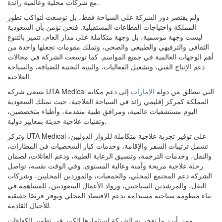
مع شركات محلية وعالمية رائدة.
ولم يقتصر دور الشركة على السياحة فقط، بل توسعت لتواكب تطور
المملكة واحتياجات القطاعات المستقبلية. فنحن نؤمن بأن السعودية
ليست وجهة موسمية، بل وجهة متكاملة على مدار العام، تتميز بالتنوع
الثقافي والترفيهي والطبيعي والصحي، وتملك مقومات تجعلها واحدة من
أهم الوجهات العالمية في جميع المواسم. كما توسعت الشركة في مجالات
دعم الإنتاج الفني، وتشغيل الفعاليات، والبنية التحتية للضيافة، والسياحة
العلاجية.
تسعى شركة UTA Medical التي تنطلق من دولة
الإمارات
إلى دعم مكانة
المملكة كمركز إقليمي رائد في السياحة العلاجية، حيث تمتلك السعودية
اليوم مستشفيات عالمية، ومرافق طبية متقدمة، وأطباء متخصصين،
وتقنيات علاجية حديثة بمعايير دولية.
وتركز UTA Medical على توفير تجربة علاجية متكاملة للزوار الدوليين،
تشمل ترتيبات السفر والإقامة، وخدمات كبار الشخصيات في المطارات،
والنقل، وخدمات الترجمة، وتنسيق الرعاية الطبية، ودعم العائلات، لضمان
رحلة علاجية مريحة وآمنة وعالية المستوى. وفي الوقت نفسه، تواصل
الشركة دعم المجتمع المحلي، والجمعيات، والموردين المحليين، وشركات
النقل، والمرشدين السياحيين، ورواد الأعمال السعوديين، للمساهمة في
بناء منظومة سياحية مستدامة تدعم الاقتصاد المحلي وتوفر فرصًا حقيقية
للأجيال القادمة.
ومن أبرز ما تفخر به الشركة استثمارها الكبير في تطوير الكفاءات