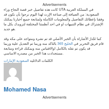
Advertisements
كانت هذه تفاصيل خبر قصة النجاح وراء UTA في المملكة العربية
السعودية: من الضيافة إلى صناعة الإرث لهذا اليوم نرجوا بأن نكون قد
وفقنا بإعطائك التفاصيل والمعلومات الكاملة ولمتابعة جميع أخبارنا يمكنك
الإشتراك في نظام التنبيهات او في احد أنظمتنا المختلفة لتزويدك بكل ما
هو جديد.
كما تَجْدَرُ الأشاراة بأن الخبر الأصلي قد تم نشرة ومتواجد على مكه وقد
قام فريق التحرير في
الخليج 365
بالتاكد منه وربما تم التعديل علية وربما
قد يكون تم نقله بالكامل اوالاقتباس منه ويمكنك قراءة ومتابعة
مستجدادت هذا الخبر من مصدره الاساسي.
الكلمات الدلائليه
السعودية
الإمارات
Mohamed Nasa
Advertisements