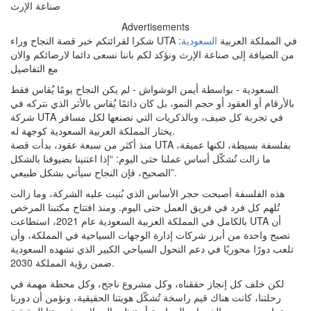
Advertisements
شكرا لقرائتكم خبر قصة النجاح وراء UTA في المملكة العربية
السعودية
:
من الضيافة إلى صناعة الإرث ونؤكد لكم باننا نسعى دائما لارضائكم والان
مع التفاصيل
السعودية - بواسطة أيمن الوشواش - لم يكن النجاح يومًا يُقاس فقط
بالأرقام أو العقود أو حجم النمو، بل كان دائمًا يُقاس بالأثر الذي نتركه في
شركة UTA في تجربة كل ضيف، وبالذكريات التي نصنعها لكل مسافر
يختار المملكة العربية السعودية كوجهة له.
منذ أكثر من سبعة عقود، بدأت قصة UTA بفلسفة بسيطة، لكنها عميقة،
ما زالت تُشكّل أساس عملنا حتى اليوم: “إذا اعتنينا بضيوفنا بالشكل
الصحيح، فإن النجاح سيأتي بشكل طبيعي”.
هذه الفلسفة أصبحت حجر الأساس الذي بُنيت عليه الشركة، وما زالت
تُلهم كل فرد في فريق العمل حتى اليوم. ومنذ افتتاح مكتبنا المرخص
بالكامل في المملكة العربية السعودية عام 2021، استطاعت UTA أن
تصبح واحدة من أبرز شركات إدارة الوجهات السياحية في المملكة، وأن
تلعب دورًا محوريًا في دعم التحول السياحي الكبير الذي تشهده السعودية
ضمن رؤية المملكة 2030.
لكن خلف كل إنجاز حققناه، وكل مشروع ناجح، وكل محطة مهمة في
رحلتنا، كانت هناك قيم راسخة تُشكّل هويتنا الحقيقية، ونؤمن أن دورنا