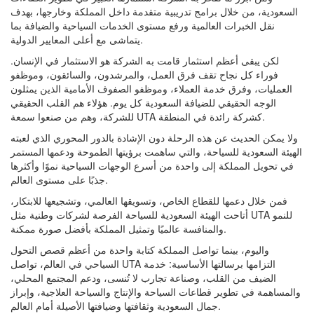
السعودية، من خلال برامج تدريبية متقدمة داخل المملكة وخارجها، بهدف
نقل الخبرات العالمية ورفع مستوى الخدمات السياحية والضيافة بما
يتماشى مع أعلى المعايير الدولية.
لكن يبقى أعظم استثمار قامت به الشركة هو الاستثمار في الإنسان.
فوراء كل نجاح تقف فرق العمل، والمرشدون، والسائقون، وموظفو
العمليات، وفرق خدمة العملاء، وموظفو الصفوف الأمامية الذين يمثلون
الوجه الحقيقي للضيافة السعودية كل يوم. هؤلاء هم القلب الحقيقي
للشركة، وهم من صنعوا سمعة UTA كشركة رائدة في المنطقة.
ولا يمكن الحديث عن هذه الرحلة دون الإشادة بالدور المحوري الذي لعبته
الهيئة السعودية للسياحة، والتي ساهمت برؤيتها الطموحة ودعمها المستمر
في تحويل المملكة إلى واحدة من أسرع الوجهات السياحية نموًا وأكثرها
جذبًا على مستوى العالم.
فمن خلال دعمها للقطاع الخاص، وتسويقها العالمي، وتشجيعها للابتكار،
أتاحت الهيئة السعودية للسياحة الفرصة لشركات وطنية مثل UTA للنمو
والمنافسة عالميًا وتمثيل المملكة بأفضل صورة ممكنة.
واليوم، بينما تواصل المملكة كتابة واحدة من أعظم قصص التحول
السياحي في العالم، تواصل UTA التزامها برسالتها الأساسية: خدمة
الضيف من القلب، وصناعة تجارب لا تُنسى، ودعم المجتمع المحلي،
والمساهمة في تطوير قطاعات السياحة والإنتاج والسياحة العلاجية، وإبراز
جمال السعودية وثقافتها وضيافتها الأصيلة أمام العالم.