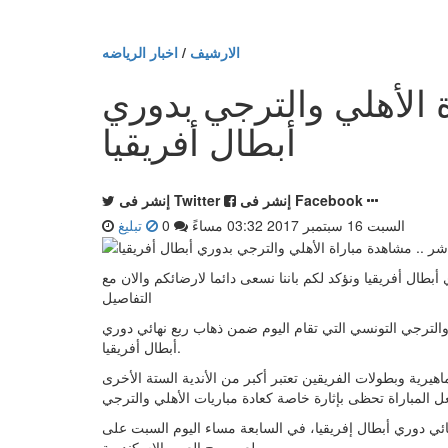
الارشيف
/
اخبار الرياضه
 الأهلي والترجي بدوري
أبطال أفريقيا
إنشر فى Facebook
إنشر فى Twitter
السبت 16 سبتمبر 2017 03:32 مساءً
0
تبليغ
بطال أفريقيا ونؤكد لكم باننا نسعى دائما لارضائكم والان مع
التفاصيل
" بث مباشر لمباراة الأهلي والترجي التونسي التي تقام اليوم ضمن ذهاب ربع نهائي دوري
أبطال أفريقيا.
يرية وبطولات الفريقين تعتبر أكبر من الأندية الستة الأخرى
ائي دوري أبطال إفريقيا، في السابعة مساء اليوم السبت على
ملعب برج العب بالإسكندرية.