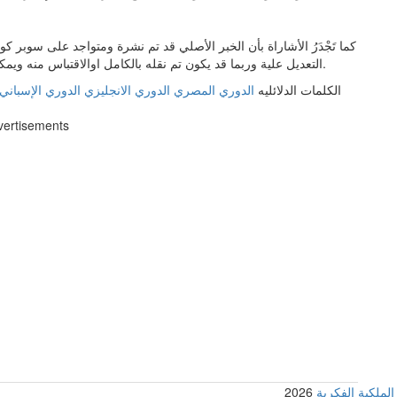
كما تَجْدَرُ الأشاراة بأن الخبر الأصلي قد تم نشرة ومتواجد على سوبر 
التعديل علية وربما قد يكون تم نقله بالكامل اوالاقتباس منه ويمكنك قراءة ومتابعة مستجدادت هذا الخبر من مصدره الاساسي.
الكلمات الدلائليه
الدوري المصري
الدوري الانجليزي
الدوري الإسباني
vertisements
2026