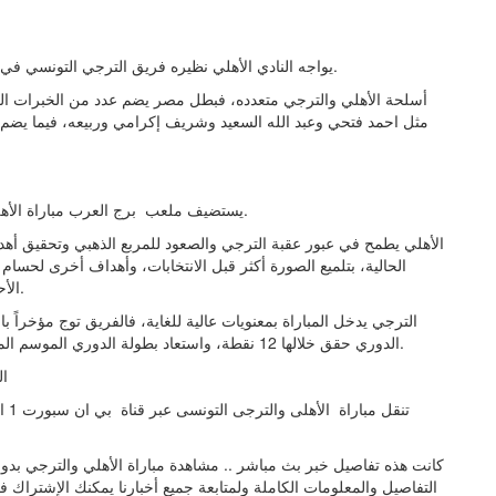
يواجه النادي الأهلي نظيره فريق الترجي التونسي في ذهاب ربع نهائي دوري أبطال إفريقيا، في السابعة مساء اليوم.
أسلحة الأهلي والترجي متعدده، فبطل مصر يضم عدد من الخبرات الك
مثل احمد فتحي وعبد الله السعيد وشريف إكرامي وربيعه، فيما يضم 
يستضيف ملعب برج العرب مباراة الأهلي والترجي التونسي في ذهاب ربع نهائي دوري أبطال إفريقيا.
الأهلي يطمح في عبور عقبة الترجي والصعود للمربع الذهبي وتحقيق أهد
الحالية، بتلميع الصورة أكثر قبل الانتخابات، وأهداف أخرى لحس
الأحمر التي لم ترضى عنه حتى الآن رغم تتويجه بالدوري والكأس.
الدوري حقق خلالها 12 نقطة، واستعاد بطولة الدوري الموسم الماضي، ما جعله يعيش أحد أفضل فتراته في السنوات الماضية.
ال
تنق
كانت هذه تفاصيل خبر بث مباشر .. مشاهدة مباراة الأهلي والترجي بدوري 
التفاصيل والمعلومات الكاملة ولمتابعة جميع أخبارنا يمكنك الإشتراك في