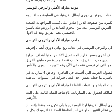
موعد مباراة الأهلي والترجي التونسي
بيرة بين صفوفه الذين إعتادوا على كسب المواجهات الصعبة
الفريق التونسي عدد من النجوم الصاعدين أبرزهم طه ياسين
الخنيسي نجم الفريق وهدافه الأول.
ملعب مباراة الأهلي والترجي التونسي
اف أخرى بعضها خارج المستطيل الأخضر، منها أهداف للإدارة
ام البدري مدرب الفريق، بكسب نقطة جديدة مع جماهير الفريق
الترجي يدخل المباراة بمعنويات عالية للغاية، فالفريق توج مؤخراً بالبطولة العربية التي أقيمت في القاهرة، وخاض 4 مباريات في
بث المباشر والقنوات الناقلة لمباراة الأهلي والترجي التونسي
ل مباراة الأهلى والترجى التونسى عبر قناة بي ان سبورت 1 المالكة لحقوق نقل المباريات، بالإضافة للقناة الثانية على البث
الأرضي.
أبطال أفريقيا لهذا اليوم نرجوا بأن نكون قد وفقنا بإعطائك
 نظام التنبيهات او في احد أنظمتنا المختلفة لتزويدك بكل ما