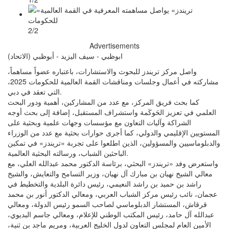
2/2
Advertisements
ابوظبي - سيف اليزيد - أبوظبي (الاتحاد)
واصل مركز تريندز للبحوث والاستشارات، باعتباره عضواً مساهماً،
مشاركته في أعمال وجلسات ومناقشات القمة العالمية للحكومات 2025،
التي تعقد في دبي.
كما بحث فريق المركز، مع عدد من المشاركين، أهمية ودور البحث
العلمي في تعزيز الحَوكَمة واستشراف المستقبل، إضافة إلى بحث أوجه
الشراكة وآليات التعاون مع مؤسسات وجهات علمية وبحثية على
المستويين الإقليمي والدولي، كما أجرى حوارات بحثية مع عدد من الوزراء
والدبلوماسيين والمسؤولين، الذين اطلعوا على تجربة «تريندز» في تمكين
الباحثين الشباب، ورسالته البحثية العالمية.
واستعرض وفد «تريندز» البحثي، برئاسة الدكتور محمد عبدالله العلي، مع
معالي الشيخ نهيان بن مبارك آل نهيان، وزير التسامح والتعايش، والشيخ
راشد بن حميد بن راشد النعيمي، رئيس دائرة البلدية والتخطيط في
عجمان، نائب رئيس مركز الشباب العربي، ومعالي الدكتور أنور بن محمد
قرقاش، المستشار الدبلوماسي لصاحب السمو رئيس الدولة، ومعالي
عبدالله آل حامد، رئيس المكتب الوطني للإعلام، ومعالي جاسم البديوي،
الأمين العام لمجلس التعاون لدول الخليج العربية، ومريم ماجد بن ثنية،