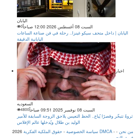
اليابان
السبت 08 أغسطس 2026 12:00 صباحاً
0
اليابان | داخل متحف سيكو غينزا.. رحلة في فن صناعة الساعات
اليابانية الدقيقة
اخبار
السعوديه
السبت 08 نوفمبر 2025 09:51 صباحاً
4800
ثروةً تتبخّر وقصرًا يُباع.. الحظ التعيس يلاحق الزوجة السابقة للأمير
الوليد بن طلال ويُدخلها عالم الإفلاس
من نحن
-
-
حقوق الملكية الفكرية DMCA
سياسة الخصوصية
-
2026
فريق التحرير