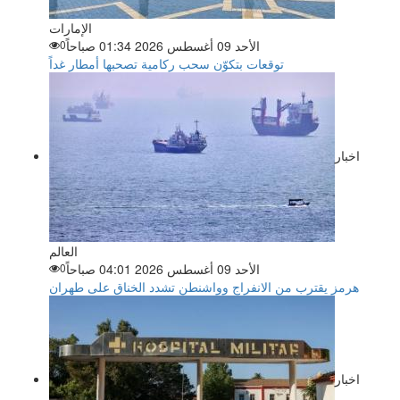
الإمارات
الأحد 09 أغسطس 2026 01:34 صباحاً
0
توقعات بتكوّن سحب ركامية تصحبها أمطار غداً
اخبار
العالم
الأحد 09 أغسطس 2026 04:01 صباحاً
0
هرمز يقترب من الانفراج وواشنطن تشدد الخناق على طهران
اخبار