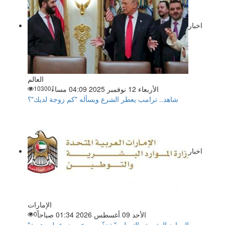
اخبار
العالم
الأربعاء 12 نوفمبر 2025 04:09 مساءً
10300
شاهد.. ترامب يعطر الشرع ويسأله "كم زوجة لديك"؟
اخبار
الإمارات
الأحد 09 أغسطس 2026 01:34 صباحاً
0
"الموارد البشرية والتوطين" تحذّر من عروض عمل وهمية