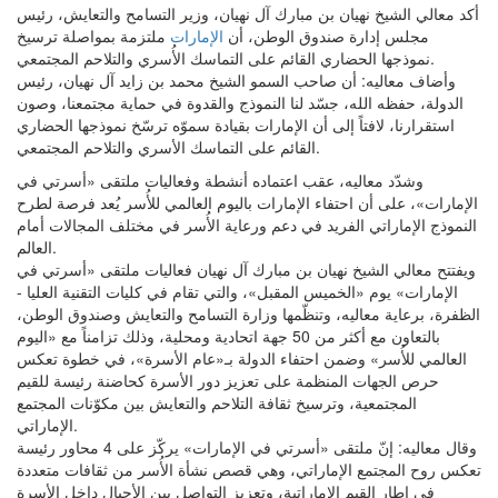
أكد معالي الشيخ نهيان بن مبارك آل نهيان، وزير التسامح والتعايش، رئيس
مجلس إدارة صندوق الوطن، أن
الإمارات
ملتزمة بمواصلة ترسيخ
نموذجها الحضاري القائم على التماسك الأُسري والتلاحم المجتمعي.
وأضاف معاليه: أن صاحب السمو الشيخ محمد بن زايد آل نهيان، رئيس
الدولة، حفظه الله، جسّد لنا النموذج والقدوة في حماية مجتمعنا، وصون
استقرارنا، لافتاً إلى أن الإمارات بقيادة سموّه ترسّخ نموذجها الحضاري
القائم على التماسك الأسري والتلاحم المجتمعي.
وشدّد معاليه، عقب اعتماده أنشطة وفعاليات ملتقى «أسرتي في
الإمارات»، على أن احتفاء الإمارات باليوم العالمي للأُسر يُعد فرصة لطرح
النموذج الإماراتي الفريد في دعم ورعاية الأُسر في مختلف المجالات أمام
العالم.
ويفتتح معالي الشيخ نهيان بن مبارك آل نهيان فعاليات ملتقى «أسرتي في
الإمارات» يوم «الخميس المقبل»، والتي تقام في كليات التقنية العليا -
الظفرة، برعاية معاليه، وتنظّمها وزارة التسامح والتعايش وصندوق الوطن،
بالتعاون مع أكثر من 50 جهة اتحادية ومحلية، وذلك تزامناً مع «اليوم
العالمي للأُسر» وضمن احتفاء الدولة بـ«عام الأسرة»، في خطوة تعكس
حرص الجهات المنظمة على تعزيز دور الأسرة كحاضنة رئيسة للقيم
المجتمعية، وترسيخ ثقافة التلاحم والتعايش بين مكوّنات المجتمع
الإماراتي.
وقال معاليه: إنّ ملتقى «أسرتي في الإمارات» يركّز على 4 محاور رئيسة
تعكس روح المجتمع الإماراتي، وهي قصص نشأة الأُسر من ثقافات متعددة
في إطار القيم الإماراتية، وتعزيز التواصل بين الأجيال داخل الأسرة