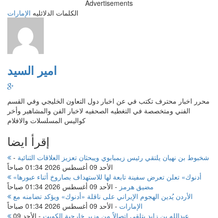
Advertisements
الكلمات الدلائليه
الإمارات
امير السيد
محرر اخبار محترف تكتب في عن اخبار دول التعاون الخليجي وفي القسم
الفني ومتخصصة في التغطيه الصحفيه لاخبار الفن والمشاهير وأخر
كواليس المسلسلات والافلام
إقرأ ايضا
شخبوط بن نهيان يلتقي رئيس زيمبابوي ويبحثان تعزيز العلاقات الثنائية
-
الأحد 09 أغسطس 2026 01:34 صباحاً
«أدنوك» تعلن تعرض سفينة تابعة لها للاستهداف بصاروخ أثناء عبورها
مضيق هرمز
-
الأحد 09 أغسطس 2026 01:34 صباحاً
الأردن يُدين الهجوم الإيراني على ناقلة «أدنوك» ويؤكد تضامنه مع
الإمارات
-
الأحد 09 أغسطس 2026 01:34 صباحاً
عبدالله بن زايد يتلقى اتصالاً من وزير خارجية الكويت
-
الأحد 09