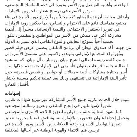
الواحدة، وأهمية التواصل بين الأُسر ودوره في دعم التماسك المجتمعي،
ودور الأسرة في ترسيخ شعار «فخورين بالإمارات».
وأضاف معاليه: أن هذه المحاور تُعَد مجالاً مهماً لإبراز دور الأسرة في بناء
مجتمع متماسك قائم على الاحترام والتسامح، بما يعكس رؤية الإمارات
في تعزيز الاستقرار الاجتماعي والتنمية الإنسانية، مشيراً إلى أهمية
مشاركة أكبر عدد ممكن من الأسر من المواطنين والمقيمين، لتكون
تجسيداً حياً لنموذج التعايش والتنوع الثقافي الذي تتميز به الدولة
من جهته، أكد صندوق الوطن أن برنامج الملتقى يتضمن عرض فيلم قصير
يوثّق ثراء المجتمع الإماراتي بتنوعه، ولاسيما على مستوى الأُسر، إلى
جانب كلمة رئيسة لمعالي الشيخ نهيان بن مبارك آل نهيان، كما ستشهد
الفعالية جلسة قراءات بعنوان «أسرتي في الإمارات»، تقدم خلالها ست
أُسر مختارة مشاركات أدبية «مقالات أو خواطر أو قصص قصيرة» حول
تأثير البيئة الإماراتية في تنشئتهم، وذلك بعد عملية تحكيم مسبقة لاختيار
أفضل النماذج.
إسهامات
سيتم خلال الحدث تكريم جميع الأُسر المشاركة عبر توزيع شهادات تقدير،
تقديراً لإسهاماتهم في إنجاح الملتقى وتعزيز رسالته المجتمعية.
كما تشهد الفعالية جلسات حوارية لتعزيز التلاحم الأسري والمجتمعي
وتحمل إحداها عنوان «فخورين بالإمارات»، وتناقش قضايا محورية تتعلق
بتعزيز التواصل الأسري، ودعم العلاقات بين الأُسر، ودور الأسرة في
ترسيخ قيم الانتماء والهوية الوطنية عبر أجيالها المختلفة.