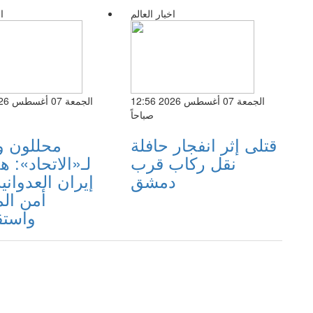
اخبار العالم
ا
الجمعة 07 أغسطس 2026 12:56
صباحاً
قتلى إثر انفجار حافلة
محللون و
نقل ركاب قرب
لـ«الاتحاد»: 
دمشق
إيران العدواني
أمن ال
واستق