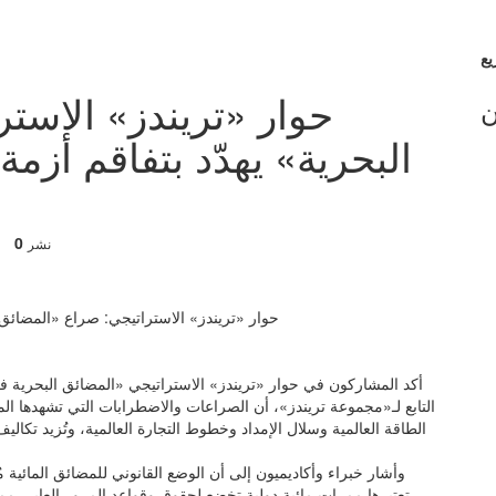
حوار «تريندز» الاست
ن
البحرية» يهدّد بتفاقم أز
0
نشر
أكد المشاركون في حوار «تريندز» الاستراتيجي «المضائق البحرية ف
التابع لـ«مجموعة تريندز»، أن الصراعات والاضطرابات التي تشهدها ا
الطاقة العالمية وسلال الإمداد وخطوط التجارة العالمية، وتُزيد تكالي
وأشار خبراء وأكاديميون إلى أن الوضع القانوني للمضائق المائية م
تعتبرها ممرات مائية دولية تخضع لحقوق وقواعد المرور العابر، مما يع