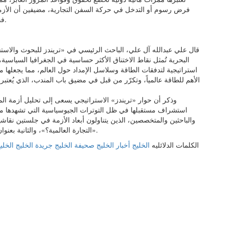
فرض رسوم أو التدخل في حركة السفن التجارية، مضيفين أن الأ
فجوة متّسعة بين المبادئ القانونية وقدرات إنفاذ القانون الدولي.
قال علي عبدالله آل علي، الباحث الرئيسي في «تريندز للبحوث والاستش
استراتيجية لتدفقات الطاقة وسلاسل الإمداد حول العالم، مما يجعلها
الأهم للطاقة عالمياً، وتكرّر من قبل في مضيق باب المندب، الذي يُعتب
وذكر أن حوار «تريندز» الاستراتيجي يسعى إلى تحليل أزمة ال
استشراف مستقبلها في ظل التوترات الجيوسياسية التي تشهدها منط
والباحثين والمتخصصين، الذين يتناولون أبعاد الأزمة في جلستين نقاشي
التجارة العالمية؟»، والثانية بعنوان «الأمن والقانون الدولي.. هل يستطيع العالم حماية شرايينه؟».
الكلمات الدلائليه
الخليج
أخبار الخليج
صحيفة الخليج
جريدة الخليج
الخليج