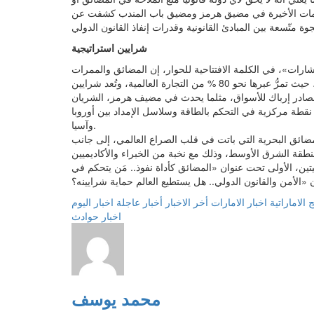
زمات الأخيرة في مضيق هرمز ومضيق باب المندب كشفت عن
شرايين استراتيجية
ارات»، في الكلمة الافتتاحية للحوار، إن المضائق والممرات
البحرية تُمثل نقاط الاختناق الأكثر حساسية في الجغرافيا السياسية، حيث تمرُّ عبرها نحو 80 % من التجارة العالمية، وتُعد شرايين
 مصادر إرباك للأسواق، مثلما يحدث في مضيف هرمز، الشريان
ر نقطة مركزية في التحكم بالطاقة وسلاسل الإمداد بين أوروبا
وآسيا.
مضائق البحرية التي باتت في قلب الصراع العالمي، إلى جانب
قة الشرق الأوسط، وذلك مع نخبة من الخبراء والأكاديميين
تين، الأولى تحت عنوان «المضائق كأداة نفوذ.. مَن يتحكم في
 الاماراتية
اخبار الامارات
أخر الاخبار
أخبار عاجلة
اخبار اليوم
اخبار حوادث
محمد يوسف