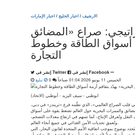
الارشيف
/
اخبار الخليج
/
اخبار الإمارات
راتيجي: صراع «المضائق
مة أسواق الطاقة وخطوط
التجارة
إنشر فى Facebook
إنشر فى Twitter
الخميس 11 يونيو 2026 01:04 صباحاً
0
تبليغ
ابوظبي - سيف اليزيد - أبوظبي (الاتحاد)
ي قلب الصراع العالمي»، الذي نظّمه فرع «تريندز» في دبي،
لمضائق والممرات البحرية حول العالم تضغط بقوة على أسواق
ف النقل وتُعرقل الإنتاج، كما تسهم في ارتفاع معدلات التضخم،
وتُعمق تحديات الأمن الغذائي في جميع أنحاء العالم.
ُحدد بوضوح بموجب اتفاقية الأمم المتحدة لقانون البحار، التي
ني أنه لا يحقُّ لأي دولة قانونياً منع الملاحة في المضائق أو