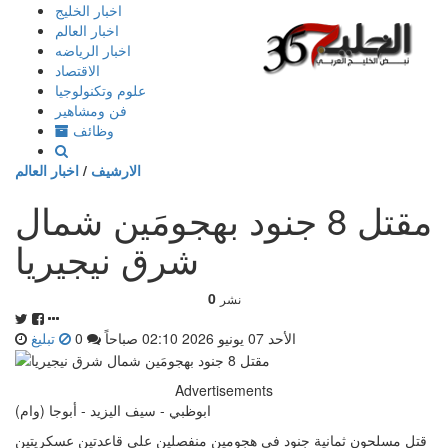
إذهب
اخبار الخليج
الى
اخبار العالم
المحتوى
اخبار الرياضه
الاقتصاد
علوم وتكنولوجيا
فن ومشاهير
وظائف
الارشيف
/
اخبار العالم
مقتل 8 جنود بهجومَين شمال
شرق نيجيريا
0
نشر
الأحد 07 يونيو 2026 02:10 صباحاً
0
تبليغ
Advertisements
ابوظبي - سيف اليزيد - أبوجا (وام)
قتل مسلحون ثمانية جنود في هجومين منفصلين على قاعدتين عسكريتين