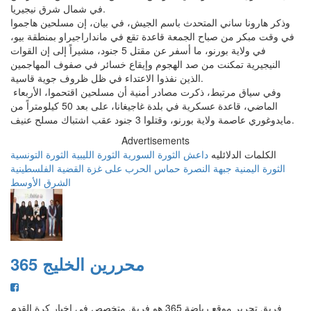
في شمال شرق نيجيريا.
وذكر هارونا ساني المتحدث باسم الجيش، في بيان، إن مسلحين هاجموا
في وقت مبكر من صباح الجمعة قاعدة تقع في مانداراجيراو بمنطقة بيو،
في ولاية بورنو، ما أسفر عن مقتل 5 جنود، مشيراً إلى إن القوات
النيجيرية تمكنت من صد الهجوم وإيقاع خسائر في صفوف المهاجمين
الذين نفذوا الاعتداء في ظل ظروف جوية قاسية.
وفي سياق مرتبط، ذكرت مصادر أمنية أن مسلحين اقتحموا، الأربعاء
الماضي، قاعدة عسكرية في بلدة غاجيغانا، على بعد 50 كيلومتراً من
مايدوغوري عاصمة ولاية بورنو، وقتلوا 3 جنود عقب اشتباك مسلح عنيف.
Advertisements
الكلمات الدلائليه
داعش
الثورة السورية
الثورة الليبية
الثورة التونسية
الثورة اليمنية
جبهة النصرة
حماس
الحرب على غزة
القضية الفلسطينية
الشرق الأوسط
محررين الخليج 365
فريق تحرير موقع رياضة 365 هو فريق متخصص في اخبار كرة القدم