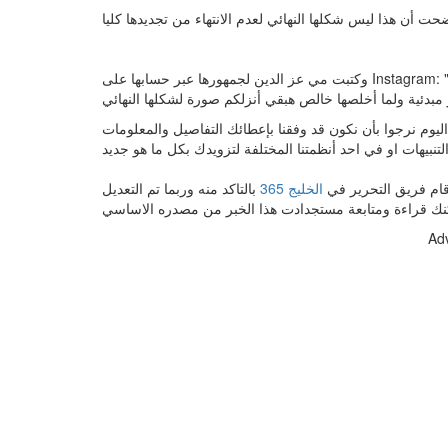
وكتبت مي عز الدين لجمهورها عبر حسابها على Instagram: "كنت واعداكم إني أنزلكم صور غرفتي بعد ما تتجدد، هي لسه مخلصتش
اليوم نرجوا بأن نكون قد وفقنا بإعطائك التفاصيل والمعلومات
د قام فريق التحرير في
الخليج 365
بالتاكد منه وربما تم التعديل
Ad