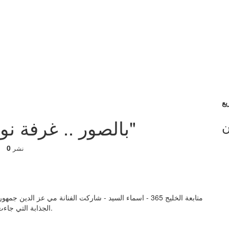
بالصور .. غرفة نوم مى عز الدين "الملكية"
ن
0
نشر
متابعة الخليج 365 - اسماء السيد - شاركت الفنانة مي عز الد
الجذابة التي جاءت بين الذهبي والفضي والأزرق التي أضافت عليها لمسة ملكية.