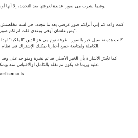
وفيما نشرت مي صورا عديدة لغرفتها بعد التجديد، إلا أنها أوضحت أن هذا ليس شكلها النهائي لعدم الانتهاء من تجديدها كليا.
بس علشان أوفي بوعدي قلت انزلكم صور مبدئية ولما أخلصها خالص هبقي أنزلكم صورة لشكلها النهائي".
كانت هذه تفاصيل خبر بالصور .. غرفة نوم مى عز الدين "الملكية" لهذا 
الكاملة ولمتابعة جميع أخبارنا يمكنك الإشتراك في نظام التنبيهات او في احد أنظمتنا المختلفة لتزويدك بكل ما هو جديد.
كما تَجْدَرُ الأشاراة بأن الخبر الأصلي قد تم نشرة ومتواجد على وق
علية وربما قد يكون تم نقله بالكامل اوالاقتباس منه ويمكنك قراءة ومتابعة مستجدادت هذا الخبر من مصدره الاساسي.
vertisements