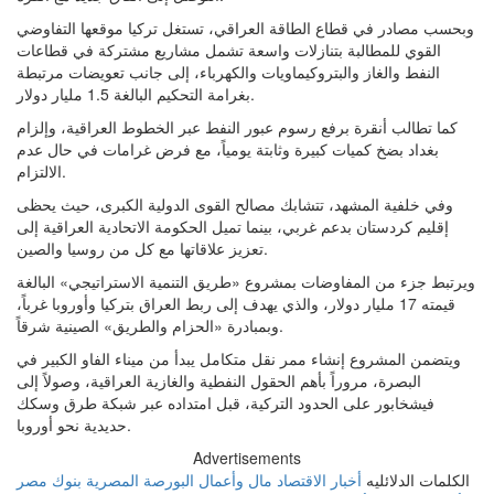
وبحسب مصادر في قطاع الطاقة العراقي، تستغل تركيا موقعها التفاوضي
القوي للمطالبة بتنازلات واسعة تشمل مشاريع مشتركة في قطاعات
النفط والغاز والبتروكيماويات والكهرباء، إلى جانب تعويضات مرتبطة
بغرامة التحكيم البالغة 1.5 مليار دولار.
كما تطالب أنقرة برفع رسوم عبور النفط عبر الخطوط العراقية، وإلزام
بغداد بضخ كميات كبيرة وثابتة يومياً، مع فرض غرامات في حال عدم
الالتزام.
وفي خلفية المشهد، تتشابك مصالح القوى الدولية الكبرى، حيث يحظى
إقليم كردستان بدعم غربي، بينما تميل الحكومة الاتحادية العراقية إلى
تعزيز علاقاتها مع كل من روسيا والصين.
ويرتبط جزء من المفاوضات بمشروع «طريق التنمية الاستراتيجي» البالغة
قيمته 17 مليار دولار، والذي يهدف إلى ربط العراق بتركيا وأوروبا غرباً،
وبمبادرة «الحزام والطريق» الصينية شرقاً.
ويتضمن المشروع إنشاء ممر نقل متكامل يبدأ من ميناء الفاو الكبير في
البصرة، مروراً بأهم الحقول النفطية والغازية العراقية، وصولاً إلى
فيشخابور على الحدود التركية، قبل امتداده عبر شبكة طرق وسكك
حديدية نحو أوروبا.
Advertisements
الكلمات الدلائليه
أخبار الاقتصاد
مال وأعمال
البورصة المصرية
بنوك مصر