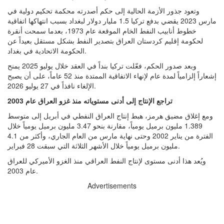
وتعود جذور الأزمة الحالية إلى حكم أصدرته محكمة تحكيم دولية في
مارس 2023 يقضي بدفع تركيا 1.5 مليار دولار لبغداد بسبب انتهاكها اتفاقية
خطوط أنابيب النفط الخام الموقعة عام 1973، بعدما سمحت أنقرة
لحكومة إقليم كردستان العراق بتصدير النفط بشكل مستقل بعيداً عن
الحكومة الاتحادية في بغداد.
وبعد صدور الحكم، فعّلت تركيا بنداً في العقد خلال يوليو 2025 يمنح
إشعاراً إلزامياً لمدة عام لإنهاء الاتفاقية الممتدة منذ 52 عاماً، على أن يصبح
الإلغاء نافذاً في 27 يوليو 2026.
تراجع الإنتاج إلى أدنى مستوياته منذ غزو العراق عام 2003
ومع إغلاق مضيق هرمز، هبط إنتاج العراق النفطي في أبريل إلى متوسط
1.389 مليون برميل يومياً، مقارنة بنحو 3.47 مليون برميل يومياً خلال
الفترة من يناير 2002 وحتى نهاية مارس من العام الجاري، وأكثر من 4.1
مليون برميل يومياً خلال الأشهر الثلاثة التي سبقت 28 فبراير.
ويُعد هذا أدنى مستوى لإنتاج النفط العراقي منذ الغزو الأميركي للعراق
عام 2003.
Advertisements