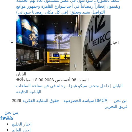
شاهد بالصورة.. سودانيون في مصر يتمسكون بعاداتهم الجميلة
ويقيمون إفطاراً رمضانياً في أحد شوارع القاهرة وجمهور مواقع
التواصل يشيد ويعلق: (في كل مكان رمضانا سودانى)
اخبار
اليابان
السبت 08 أغسطس 2026 12:00 صباحاً
0
اليابان | داخل متحف سيكو غينزا.. رحلة في فن صناعة الساعات
اليابانية الدقيقة
من نحن
-
-
حقوق الملكية الفكرية DMCA
سياسة الخصوصية
-
2026
فريق التحرير
من نحن
اخبار الخليج
اخبار العالم