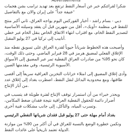
شكرا لقرائتكم خبر عن أسعار النفط ترتفع بعد تهديد ترامب بشن هجمات
“عنيفة جداً” على إيران والان مع بالتفاصيل
دبي - بسام راشد - أخبار الفوركس اليوم يواجه العراق، ثاني أكبر منتج
للنفط في منظمة «أوبك»، أقل من شهرين قبل أن يفقد وسيلته الأساسية
لتصدير النفط الخام، مع اقتراب انتهاء الاتفاق الخاص بنقل الخام عبر خطي
أنابيب إلى تركيا في 27 يوليو المقبل.
وأصبحت هذه الخطوط شرياناً حيوياً لقدرة العراق على تسويق نفطه منذ
الإغلاق الفعلي لمضيق هرمز في 28 فبراير الماضي. وحتى ذلك الوقت،
كان نحو 95% من صادرات العراق النفطية تمر عبر المضيق إلى الأسواق
الآسيوية الرئيسية، وفي مقدمتها الصين.
وأدى إغلاق المضيق إلى امتلاء خزانات التخزين العراقية سريعاً إلى أقصى
طاقتها، ومع محدودية البدائل لنقل النفط، اضطرت بغداد إلى إغلاق عدد
من آبار الإنتاج.
ويحذر خبراء من أن استمرار توقف الإنتاج لفترة طويلة قد يتسبب في
أضرار دائمة للحقول النفطية العراقية نتيجة فقدان ضغط المكامن،
وتسرب المياه، والتآكل، إلى جانب مشكلات فنية أخرى.
بغداد أمام مهلة حتى 27 يوليو قبل فقدان شريانها النفطي الرئيسي
وتكمن خطورة الوضع بالنسبة للعراق في أن أكثر من 90% من موازنة
الدولة تعتمد تاريخياً على عائدات النفط.