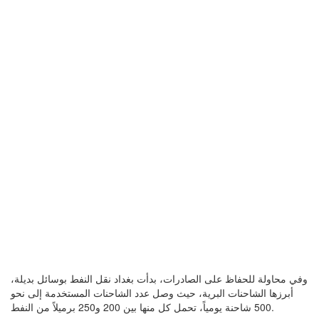
وفي محاولة للحفاظ على الصادرات، بدأت بغداد نقل النفط بوسائل بديلة،
أبرزها الشاحنات البرية، حيث وصل عدد الشاحنات المستخدمة إلى نحو
500 شاحنة يومياً، تحمل كل منها بين 200 و250 برميلاً من النفط.