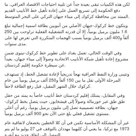
لكن هذه الكميات تبقى بعيدة جداً عن تلبية احتياجات الاقتصاد العراقي، ما
دفع الحكومة إلى تسريع العمل على إعادة تأهيل خط الأنابيب القديم
الممتد من محافظة كركوك إلى ميناء جيهان التركي على البحر المتوسط.
ويتكون خط كركوك-جيهان الأصلي من أنبوبين بطاقة اسمية إجمالية تبلغ
1.6 مليون برميل يومياً، إلا أن قدرته التشغيلية الفعلية تراوحت بين 250
ألفاً و400 ألف برميل يومياً بسبب الهجمات المتكررة التي تعرض لها على
مدى سنوات.
وفي الوقت الحالي، تعمل بغداد على تطوير خط كركوك-نينوى ضمن
مشروع إعادة تأهيل شبكة الأنابيب الاتحادية وصولاً إلى ميناء جيهان، بعيداً
عن سيطرة حكومة إقليم كردستان.
وتتبنى وزارة النفط العراقية نهجاً تدريجياً لإعادة تشغيل الخط، إذ تستهدف
المرحلة الأولى نقل ما بين 150 ألفاً و250 ألف برميل يومياً من خام
كركوك خلال الشهر المقبل، قبل رفع الطاقة لاحقاً.
وفي المقابل، يمتلك إقليم كردستان خط أنابيب خاصاً به يمتد من حقل
طق طق عبر خورمالة وصولاً إلى فيشخابور، حيث يتصل بخط كركوك-
جيهان، بطاقة تصميمية تصل إلى مليون برميل يومياً، رغم أن أعلى
مستوى تشغيل فعلي بلغ حتى الآن نحو 900 ألف برميل يومياً.
غير أن المشكلة الأساسية تكمن في أن كلا الخطين يخضعان لاتفاقية عام
1973 مع تركيا، ما يعني أن كليهما مهددان بالتوقف في 27 يوليو ما لم يتم
التوصل إلى اتفاق جديد مع أنقرة.