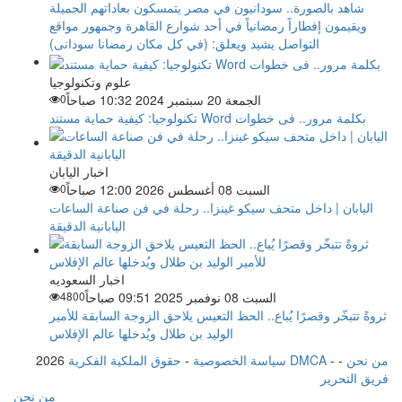
شاهد بالصورة.. سودانيون في مصر يتمسكون بعاداتهم الجميلة
ويقيمون إفطاراً رمضانياً في أحد شوارع القاهرة وجمهور مواقع
التواصل يشيد ويعلق: (في كل مكان رمضانا سودانى)
علوم وتكنولوجيا
الجمعة 20 سبتمبر 2024 10:32 صباحاً
0
تكنولوجيا: كيفية حماية مستند Word بكلمة مرور.. فى خطوات
اخبار اليابان
السبت 08 أغسطس 2026 12:00 صباحاً
0
اليابان | داخل متحف سيكو غينزا.. رحلة في فن صناعة الساعات
اليابانية الدقيقة
اخبار السعوديه
السبت 08 نوفمبر 2025 09:51 صباحاً
4800
ثروةً تتبخّر وقصرًا يُباع.. الحظ التعيس يلاحق الزوجة السابقة للأمير
الوليد بن طلال ويُدخلها عالم الإفلاس
من نحن
-
-
حقوق الملكية الفكرية DMCA
سياسة الخصوصية
-
2026
فريق التحرير
من نحن