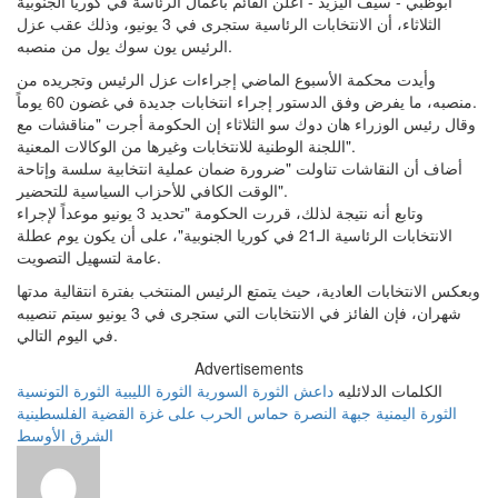
ابوظبي - سيف اليزيد - أعلن القائم بأعمال الرئاسة في كوريا الجنوبية
الثلاثاء، أن الانتخابات الرئاسية ستجرى في 3 يونيو، وذلك عقب عزل
الرئيس يون سوك يول من منصبه.
وأيدت محكمة الأسبوع الماضي إجراءات عزل الرئيس وتجريده من
منصبه، ما يفرض وفق الدستور إجراء انتخابات جديدة في غضون 60 يوماً.
وقال رئيس الوزراء هان دوك سو الثلاثاء إن الحكومة أجرت "مناقشات مع
اللجنة الوطنية للانتخابات وغيرها من الوكالات المعنية".
أضاف أن النقاشات تناولت "ضرورة ضمان عملية انتخابية سلسة وإتاحة
الوقت الكافي للأحزاب السياسية للتحضير".
وتابع أنه نتيجة لذلك، قررت الحكومة "تحديد 3 يونيو موعداً لإجراء
الانتخابات الرئاسية الـ21 في كوريا الجنوبية"، على أن يكون يوم عطلة
عامة لتسهيل التصويت.
وبعكس الانتخابات العادية، حيث يتمتع الرئيس المنتخب بفترة انتقالية مدتها
شهران، فإن الفائز في الانتخابات التي ستجرى في 3 يونيو سيتم تنصيبه
في اليوم التالي.
Advertisements
الكلمات الدلائليه
داعش
الثورة السورية
الثورة الليبية
الثورة التونسية
الثورة اليمنية
جبهة النصرة
حماس
الحرب على غزة
القضية الفلسطينية
الشرق الأوسط