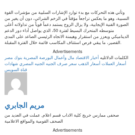
وتأتي هذه التحركات مع بدء توارد الإشارات السلبية من مؤشرات القوة
النسبية، وهو ما يعكس تراجعاً مؤقتاً في الزخم الشرائي، دون أن يغير من
الصورة الفنية الإيجابية، ولا يزال الزوج يستمد دعماً قوياً من تداولاته أعلى
متوسطه المتحرك البسيط لفترة 50، الذي يواصل أداء دور الدعم
الديناميكي ويعزز من استقرار وهيمنة الاتجاه الرئيسي الصاعد على المدى
القصير، ما يبقي فرص استئناف المكاسب قائمة خلال الفترة المقبلة.
Advertisements
الكلمات الدلائليه
أخبار الاقتصاد
مال وأعمال
البورصة المصرية
بنوك مصر
أسعار العملات
أسعار الذهب
سعر صرف الجنيه
الجنيه المصري
شهادات
قناة السويس
مريم الجابري
صحفى ممارس خريج كلية الاداب قسم اعلام, عملت في العديد من
الصحف القومية والمواقع الاعلامية
Advertisements