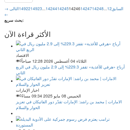
→ السابق
2
1
...
14248
14247
14246
14245
14244
...
14923
14922
التالى
←
بحث سريع:
الأكثر قراءة الآن
الاقتصاد
الثلاثاء 04 أغسطس 2026 12:28 صباحاً
0
أرباح «هرفي للأغذية» تقفز 229.3% إلى 2.9 مليون ريال في الربع
الثاني
اخبار الإمارات
الخميس 08 مايو 2025 09:34 مساءً
0
الامارات | محمد بن راشد: الإمارات تقدّر دور الفاتيكان في تعزيز
الحوار والسلام