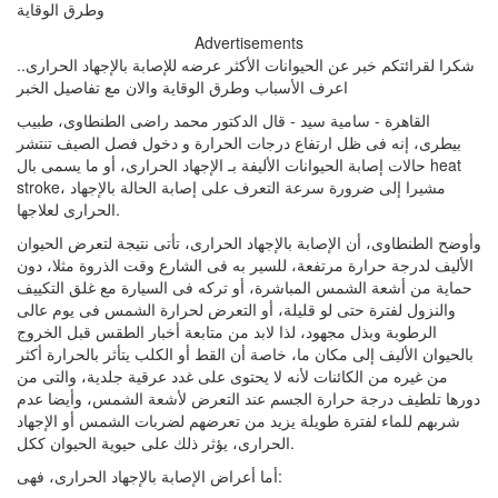
Advertisements
شكرا لقرائتكم خبر عن الحيوانات الأكثر عرضه للإصابة بالإجهاد الحرارى..
اعرف الأسباب وطرق الوقاية والان مع تفاصيل الخبر
القاهرة - سامية سيد - قال الدكتور محمد راضى الطنطاوى، طبيب
بيطرى، إنه فى ظل ارتفاع درجات الحرارة و دخول فصل الصيف تنتشر
حالات إصابة الحيوانات الأليفة بـ الإجهاد الحرارى، أو ما يسمى بال heat
stroke، مشيرا إلى ضرورة سرعة التعرف على إصابة الحالة بالإجهاد
الحرارى لعلاجها.
وأوضح الطنطاوى، أن الإصابة بالإجهاد الحرارى، تأتى نتيجة لتعرض الحيوان
الأليف لدرجة حرارة مرتفعة، للسير به فى الشارع وقت الذروة مثلا، دون
حماية من أشعة الشمس المباشرة، أو تركه فى السيارة مع غلق التكييف
والنزول لفترة حتى لو قليلة، أو التعرض لحرارة الشمس فى يوم عالى
الرطوبة وبذل مجهود، لذا لابد من متابعة أخبار الطقس قبل الخروج
بالحيوان الأليف إلى مكان ما، خاصة أن القط أو الكلب يتأثر بالحرارة أكثر
من غيره من الكائنات لأنه لا يحتوى على غدد عرقية جلدية، والتى من
دورها تلطيف درجة حرارة الجسم عند التعرض لأشعة الشمس، وأيضا عدم
شربهم للماء لفترة طويلة يزيد من تعرضهم لضربات الشمس أو الإجهاد
الحرارى، يؤثر ذلك على حيوية الحيوان ككل.
أما أعراض الإصابة بالإجهاد الحرارى، فهى: