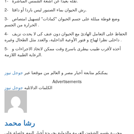
1- نقله بعيدا عن أشعة الشمس المباشرة.
2- رش الحيوان بماء الصنبور ليس باردا أو دافئا.
3- وضع فوطة مبللة على جسم الحيوان "كمادات" لتسهيل امتصاص
الحرارة من الجسم .
4- الحفاظ على التعامل الهادئ مع الحيوان دون عنف كى لا يحدث نزيف
داخلى نظرا لهياج و فتور الأوعية الداخلية، والغدد مثل الطحال وغيره .
5- أخذه لأقرب طبيب بيطرى باسرع وقت ممكن لاتخاذ الاجراءات و
الرعاية الطبية اللازمة.
يمكنكم متابعة أخبار مصر و العالم من موقعنا عبر
جوجل نيوز
Advertisements
الكلمات الدلائليه
جوجل نيوز
رشا محمد
محررة بقسم الشؤون العربية والدولية بجريدة أخبار اليوم حاصلة على