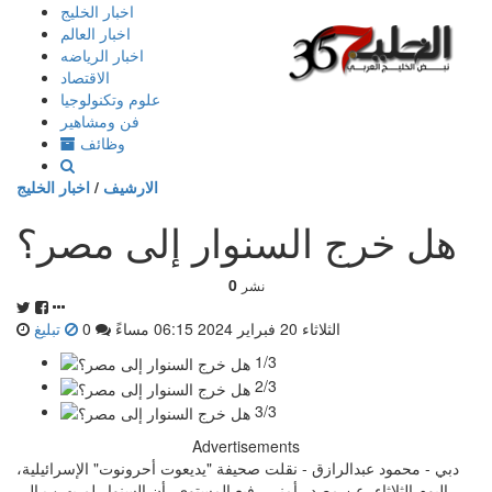
إذهب
اخبار الخليج
الى
اخبار العالم
المحتوى
اخبار الرياضه
الاقتصاد
علوم وتكنولوجيا
فن ومشاهير
وظائف
الارشيف
/
اخبار الخليج
هل خرج السنوار إلى مصر؟
0
نشر
الثلاثاء 20 فبراير 2024 06:15 مساءً
0
تبليغ
1/3
2/3
3/3
Advertisements
دبي - محمود عبدالرازق - نقلت صحيفة "يديعوت أحرونوت" الإسرائيلية،
اليوم الثلاثاء، عن مصدر أمني رفيع المستوى، أن السنوار لم يهرب إلى