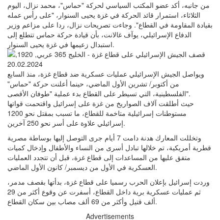
من جانبه، أكد عضو المكتب السياسي لحركة "حماس"، محمد نزال، اليوم
الثلاثاء، استمرار قائد الحركة في غزة يحيى السنوار، "على رأس عمله
بقيادة المقاومة في القطاع". وجاءت تصريحات نزال، ردا على مزاعم وزير
الدفاع الإسرائيلي، يوآف غالانت، بأن قيادة حركة حماس تتطلع إلى
استبدال زعيمها في غزة يحيى السنوار.
ويواصل الجيش الإسرائيلي عمليات عسكرية ضد قطاع غزة، منذ السابع
من أكتوبر/ تشرين الأول الماضي، حينما أعلنت حركة "حماس"
الفلسطينية، التي تسيطر على القطاع بدء عملية "طوفان الأقصى".
حيث أطلقت آلاف الصواريخ من غزة على إسرائيل واقتحمت قواتها
مستوطنات إسرائيلية متاخمة للقطاع، ما تسبب بمقتل نحو 1200
إسرائيلي علاوة على أسر نحو 250 آخرين.
وتخللت المعارك هدنة دامت 7 أيام جرى التوصل إليها بوساطة مصرية
قطرية أمريكية، تم خلالها تبادل أسرى من النساء والأطفال وإدخال كميات
متفق عليها من المساعدات إلى قطاع غزة، قبل أن تتجدد العمليات
العسكرية في الأول من ديسمبر/ كانون الأول الماضي.
وردت إسرائيل بإعلان الحرب رسميا على قطاع غزة، بدأتها بقصف مدمر،
ثم عمليات عسكرية برية داخل القطاع، أسفرت عن وقوع أكثر من 29
ألف قتيل وأكثر من 69 ألف مصاب بين سكان القطاع.
Advertisements