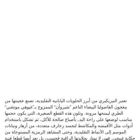
تعتبر النيريكيري من أبرز الحلويات اليابانية التقليدية، تصنع عجينتها من
معجون الفاصوليا البيضاء الناعم ”شيروأن“ الممزوج بـ”غيوهي موتشي“
الطري ليمنحها مرونة. وتلون هذه القطع الصغيرة، التي يكون حجمها
مناسب لوضعها على راحة اليد، بأصباغ صالحة للأكل، ثم تشكل باستخدام
أدوات مثل الأقمشة والمكاشط لتجسد زخارف متعددة، من أزهار ونباتات
الموسم إلى الأنماط التقليدية، وحتى المشاهد الرمزية المستوحاة من
حكاية غينجي. فهي لا تمتاز بحلاوتها الراقية فحسب، بل تعد أيضا قطعا فنية