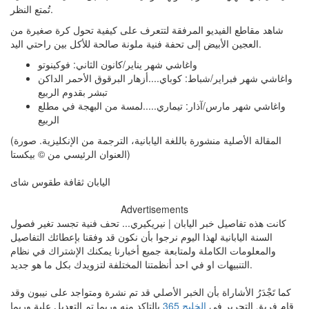
تُمتع النظر.
شاهد مقاطع الفيديو المرفقة لتتعرف على كيفية تحول كرة صغيرة من
العجين الأبيض إلى تحفة فنية ملونة صالحة للأكل بين راحتي اليد.
واغاشي شهر يناير/كانون الثاني: فوكينوتو
واغاشي شهر فبراير/شباط: كوباي....أزهار البرقوق الأحمر الداكن
تبشر بقدوم الربيع
واغاشي شهر مارس/آذار: تيماري.....لمسة من البهجة في مطلع
الربيع
(المقالة الأصلية منشورة باللغة اليابانية، الترجمة من الإنكليزية. صورة
العنوان الرئيسي من © بيكستا)
اليابان ثقافة طقوس شاى
Advertisements
كانت هذه تفاصيل خبر اليابان | نيريكيري... تحف فنية تجسد تغير فصول
السنة اليابانية لهذا اليوم نرجوا بأن نكون قد وفقنا بإعطائك التفاصيل
والمعلومات الكاملة ولمتابعة جميع أخبارنا يمكنك الإشتراك في نظام
التنبيهات او في احد أنظمتنا المختلفة لتزويدك بكل ما هو جديد.
كما تَجْدَرُ الأشاراة بأن الخبر الأصلي قد تم نشرة ومتواجد على نيبون وقد
قام فريق التحرير في
الخليج 365
بالتاكد منه وربما تم التعديل علية وربما