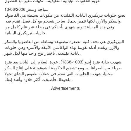
تقويم الحلويات اليابانية التقليدية... نكهات تتغير مع الفصول
سياحة وسفر 13/06/2026
تصنع حلويات نيريكيري اليابانية التقليدية من مكونات بسيطة هي الفاصوليا
والسكر والأرز، لكنها تتميز بجمال ساحر ينسجم مع كل فصل تقدم فيه.
وفي هذه المقالة تقويم شهري يأخذكم في رحلة عبر عام كامل من
حلويات نيريكيري اليابانية.
النيريكيري هي تحف فنية مصغرة مصنوعة ببساطة من الفاصوليا والسكر
والأرز. ونقدم أدناه تقويما لهذه الواغاشي الأنيقة والآسرة وهي حلويات
يابانية تقليدية، باختيار نوع واحد منها لكل شهر.
شهدت بداية فترة إيدو (1603-1868)، عودة السلام إلى اليابان بعد فترة
طويلة من الصراعات، ومع تشجيع الحكومة الشوغونية على إنتاج السكر
محليا، شهدت الحلويات التي تقدم في حفلات طقوس الشاي تحولا
ملحوظا، فأصبحت أكثر حلاوة وأشد إتقانا.
Advertisements