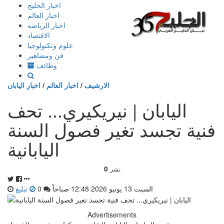
إذهب
اخبار الخليج
الى
اخبار العالم
المحتوى
اخبار الرياضه
الاقتصاد
علوم وتكنولوجيا
فن ومشاهير
وظائف
الارشيف
/
اخبار العالم
/
اخبار اليابان
اليابان | نيريكيري... تحف
فنية تجسد تغير فصول السنة
اليابانية
0
نشر
السبت 13 يونيو 2026 12:48 صباحاً
0
تبليغ
Advertisements