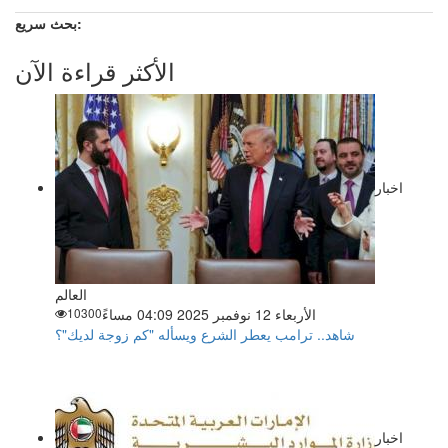
بحث سريع:
الأكثر قراءة الآن
اخبار
العالم
الأربعاء 12 نوفمبر 2025 04:09 مساءً
10300
شاهد.. ترامب يعطر الشرع ويسأله "كم زوجة لديك"؟
اخبار