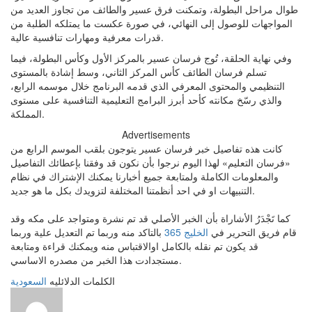
طوال مراحل البطولة، وتمكنت فرق عسير والطائف من تجاوز العديد من
المواجهات للوصول إلى النهائي، في صورة عكست ما يمتلكه الطلبة من
قدرات معرفية ومهارات تنافسية عالية.
وفي نهاية الحلقة، تُوج فرسان عسير بالمركز الأول وكأس البطولة، فيما
تسلم فرسان الطائف كأس المركز الثاني، وسط إشادة بالمستوى
التنظيمي والمحتوى المعرفي الذي قدمه البرنامج خلال موسمه الرابع،
والذي رسّخ مكانته كأحد أبرز البرامج التعليمية التنافسية على مستوى
المملكة.
Advertisements
كانت هذه تفاصيل خبر فرسان عسير يتوجون بلقب الموسم الرابع من
«فرسان التعليم» لهذا اليوم نرجوا بأن نكون قد وفقنا بإعطائك التفاصيل
والمعلومات الكاملة ولمتابعة جميع أخبارنا يمكنك الإشتراك في نظام
التنبيهات او في احد أنظمتنا المختلفة لتزويدك بكل ما هو جديد.
كما تَجْدَرُ الأشاراة بأن الخبر الأصلي قد تم نشرة ومتواجد على مكه وقد
قام فريق التحرير في
الخليج 365
بالتاكد منه وربما تم التعديل علية وربما
قد يكون تم نقله بالكامل اوالاقتباس منه ويمكنك قراءة ومتابعة
مستجدادت هذا الخبر من مصدره الاساسي.
الكلمات الدلائليه
السعودية