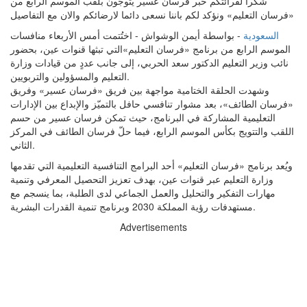
شكرا لقرائتكم خبر فرسان عسير يتوجون بلقب الموسم الرابع من
«فرسان التعليم» ونؤكد لكم باننا نسعى دائما لارضائكم والان مع التفاصيل
السعودية
- بواسطة أيمن الوشواش - اختُتمت أمس الأربعاء منافسات
الموسم الرابع من برنامج «فرسان التعليم»التي تبثها قنوات عين، بحضور
نائب وزير التعليم الدكتور سعد الحربي، إلى جانب عددٍ من قيادات وزارة
التعليم والمسؤولين والتربويين.
وشهدت الحلقة الختامية مواجهة بين فريق «فرسان عسير» وفريق
«فرسان الطائف»، بعد مشوار تنافسي حافل بالتميّز والإبداع بين الإدارات
التعليمية المشاركة في البرنامج، حيث تمكن فرسان عسير من حسم
اللقب والتتويج بكأس الموسم الرابع، فيما حلّ فرسان الطائف في المركز
الثاني.
ويُعد برنامج «فرسان التعليم» أحد البرامج التنافسية التعليمية التي تقدمها
وزارة التعليم عبر قنوات عين، بهدف تعزيز التحصيل المعرفي وتنمية
مهارات التفكير والتحليل والعمل الجماعي لدى الطلبة، بما ينسجم مع
مستهدفات رؤية المملكة 2030 وبرنامج تنمية القدرات البشرية.
Advertisements