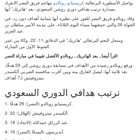
يواصل الأسطورة البرتغالية
كريستيانو رونالدو
مهاجم فريق النصر الانفراد
بصدارة ترتيب هدافي دوري روشن السعودي، بعد “هاتريك” أبها.
وقاد رونالدو فريق النصر للفوز على نظيره أبها بثمانية أهداف دون رد، في
الجولة 26 والتي جمعتهما مساء اليوم الثلاثاء، على مدينة الأمير سلطان بن
عبد العزيز.
وسجل النجم البرتغالي “هاتريك” في الدقائق 11، 22، و42 من عمر
الشوط الأول من المباراة.
اقرأ أيضا.. بعد الهاتريك.. رونالدو الأفضل تقييما في مباراة النصر
ورفع رونالدو رصيده من الأهداف في مسابقة دوري روشن إلى 29 هدفّا،
بعد ثلاثية أبها، ليصل الفارق بينه وبين أقرب منافسيه الصربي ألكسندر
ميتروفيتش لـ7 أهداف.
ترتيب هدافي الدوري السعودي
1- كريستيانو رونالدو (النصر): 29 هدفًا.
2- ألكسندر ميتروفيتش (الهلال): 22.
3- عبد الرزاق حمدالله (الاتحاد): 18.
4- أنديرسون تاليسكا (النصر): 16.