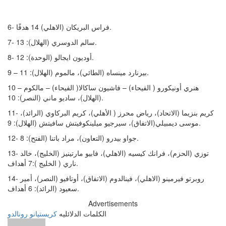
6- فراس البريكان (الاهلي) 14 هدفًا.
7- سالم الدوسري (الهلال): 13.
8- أوديون ايجالو (الوحدة): 12.
9 – بيرنارد مينساه (الطائي)، مالموم (الهلال): 11.
10 – هنري أونيكورو ( الفيحاء) – فاشيون ساكالا( الفيحاء) – مالكوم
(الهلال)، ساديو ماني (النصر): 10.
11- كريم بنزيما (الاتحاد)، رياض محرز ( الأهلي)، كريم البركاوي (الرائد)،
موسى ديمبيلي(الاتفاق)، سيرجيو ميلينكوفيتش سافيتش (الهلال): 9.
12- جواو بيدرو (التعاون)، مراد باتنا (الفتح): 8.
13- توزي (الحزم)، فرانك كيسيه (الاهلي)، فابيو مارتينيز (الخليج)، خالد
ناري ( الخليج ):7 أهداف.
14- روبرتو فيرمينو (الاهلي)، فينالدوم (الاتفاق)، أوتافيو (النصر)، أمير
سعيود (الرائد): 6 أهداف.
Advertisements
الكلمات الدلائليه
كريستيانو رونالدو