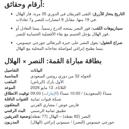
أرقام وحقائق:
التاريخ ينحاز للأزرق:
التقى الفريقان في الدوري 35 مرة، فاز الهلال
في 19 منها، مقابل 9 انتصارات للنصر و7 تعادلات.
سيناريوهات اللقب:
فوز النصر يمنحه الدرع رسمياً، بينما التعادل أو
فوز الهلال يؤجل الحسم مع بقاء الأفضلية الحسابية للنصر.
صراع العقول:
يعول النصر على خبرة البرتغالي جورجي جيسوس،
بينما يطمح إنزاغي لمواصلة نجاحاته المحلية مع الهلال.
بطاقة مباراة القمة: النصر × الهلال
البيانات
التفاصيل
الجولة 32 من دوري روشن السعودي
المناسبة
الأول بارك (الرياض)
الملعب
الثلاثاء، 12 مايو 2026
الموعد
09:00 مساءً (السعودية) / 10:00 مساءً (
الإمارات
)
توقيت الانطلاق
شبكة قنوات ثمانية
القنوات الناقلة
فارس عوض / مشاري القرني
المعلقون
تطبيق ثمانية الرسمي
البث الرقمي
النصر (82 نقطة) – الهلال (77 نقطة)
وضعية الفريقين
جورجي جيسوس (النصر) / سيموني إنزاغي (الهلال)
المدربون