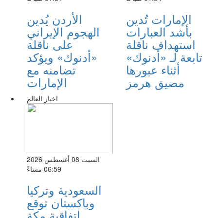
الإمارات تُدين
الأردن يُدين
بأشد العبارات
الهجوم الإيراني
استهداف ناقلة
على ناقلة
تابعة لـ «أدنوك»
«أدنوك» ويؤكد
أثناء عبورها
تضامنه مع
مضيق هرمز
الإمارات
اخبار العالم
السبت 08 أغسطس 2026
06:59 مساءً
السعودية وتركيا
وباكستان توقع
اتفاقية مكة