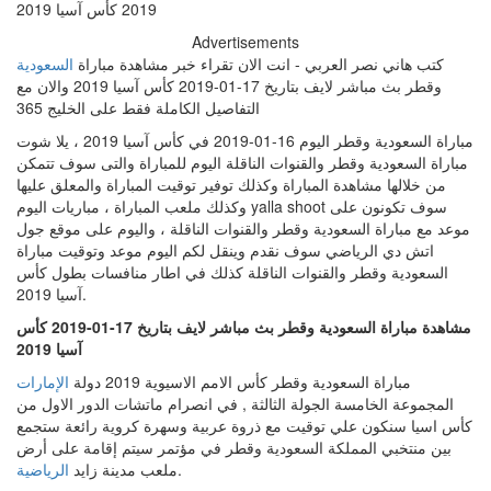
Advertisements
كتب هاني نصر العربي - انت الان تقراء خبر مشاهدة مباراة
السعودية
وقطر بث مباشر لايف بتاريخ 17-01-2019 كأس آسيا 2019 والان مع
التفاصيل الكاملة فقط على الخليج 365
مباراة السعودية وقطر اليوم 16-01-2019 في كأس آسيا 2019 ، يلا شوت
مباراة السعودية وقطر والقنوات الناقلة اليوم للمباراة والتى سوف تتمكن
من خلالها مشاهدة المباراة وكذلك توفير توقيت المباراة والمعلق عليها
وكذلك ملعب المباراة ، مباريات اليوم yalla shoot سوف تكونون على
موعد مع مباراة السعودية وقطر والقنوات الناقلة ، واليوم على موقع جول
اتش دي الرياضي سوف نقدم وينقل لكم اليوم موعد وتوقيت مباراة
السعودية وقطر والقنوات الناقلة كذلك في اطار منافسات بطول كأس
آسيا 2019.
مشاهدة مباراة السعودية وقطر بث مباشر لايف بتاريخ 17-01-2019 كأس
آسيا 2019
مباراة السعودية وقطر كأس الامم الاسيوية 2019 دولة
الإمارات
المجموعة الخامسة الجولة الثالثة , في انصرام ماتشات الدور الاول من
كأس اسيا سنكون علي توقيت مع ذروة عربية وسهرة كروية رائعة ستجمع
بين منتخبي المملكة السعودية وقطر في مؤتمر سيتم إقامة على أرض
.
ملعب مدينة زايد
الرياضية