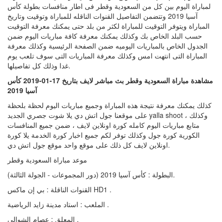
لمباراة اليوم بين كل من السعودية وقطر فى اطار منافسات بطولة كأس
آسيا 2019 وتتضمن التفاصيل القنوات الناقله للمباراة وتوقيت وتاريخ
المباراة ويتوفر التوقيت للمباراة لكثر من بلد حتى يمكنك معرفة التوقيت
حسب البلد الخاص بك وكذلك يمكنك معرفة كافة مباريات اليوم ضمن
الجدول الخاص بالمباريات اليوميه ضمن الصفحة الرئيسية وكذلك معرفة
المباراة التى انتهت امس وكذلك معرفة المباريات التى سوف تلعب يوم
غدا وذلك كل تفاصيلها.
مشاهدة مباراة السعودية وقطر بث مباشر لايف بتاريخ 17-01-2019 كأس
آسيا 2019
كذلك يمكنك معرفة نتيجة هذه المباراة وجميع مباريات اليوم لحظة بلحظة
على موقعنا جول اتش دي يلا شوت جصري الجديد yalla shoot ، وكذلك
متابع مباريات اليوم كامله كورة اونلاين لايف ، ضمن جميع المنافسات
الكورية كورة جول وكذلك توفر لكم جميع اخبار كورة الخدمة يلا كورة
اونلاين لايف كل ذلك على موقع واحد موقع جول اتش دي.
موعد مباراة السعودية وقطر
البطولة : كأس آسيا 2019 (دور المجموعات - الجولة الثالثة).
القنوات الناقلة : بي إن ماكس HD1 .
الملعب : استاد مدينة زايد الرياضية .
المعلق : عصام الشوالي .