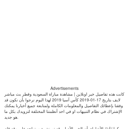
Advertisements
كانت هذه تفاصيل خبر اونلاين | مشاهدة مباراة السعودية وقطر بث مباشر
لايف بتاريخ 17-01-2019 كأس آسيا 2019 لهذا اليوم نرجوا بأن نكون قد
وفقنا بإعطائك التفاصيل والمعلومات الكاملة ولمتابعة جميع أخبارنا يمكنك
الإشتراك في نظام التنبيهات او في احد أنظمتنا المختلفة لتزويدك بكل ما
هو جديد.
كما تَجْدَرُ الأشاراة بأن الخبر الأصلي قد تم نشرة ومتواجد على وقد قام