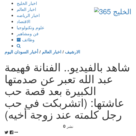
إذهب
اخبار الخليج
الى
اخبار العالم
المحتوى
اخبار الرياضه
الاقتصاد
علوم وتكنولوجيا
فن ومشاهير
وظائف
الارشيف
/
اخبار العالم
/
أخبار السودان اليوم
شاهد بالفيديو.. الفنانة فهيمة
عبد الله تعبر عن صدمتها
الكبيرة بعد قصة حب
عاشتها: (اتشربكت في حب
رجل كلمته عند زوجة أخيه)
0
نشر