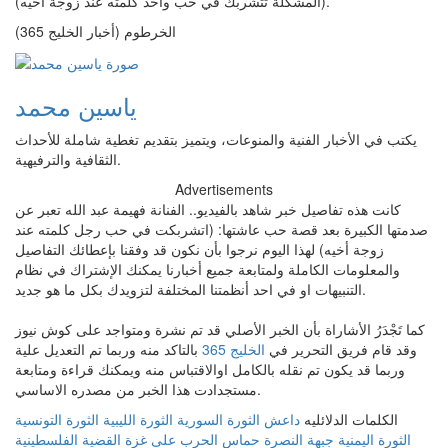
(المشكلة تتشربك في حب واحد كلمته عند زوجة أخيه).
الخرطوم (أخبار الخليج 365)
ياسين محمد
يكتب في الأخبار الفنية والمنوعات، ويتميز بتقديم تغطية شاملة للأحداث
الثقافية والترفيهية.
Advertisements
كانت هذه تفاصيل خبر شاهد بالفيديو.. الفنانة فهيمة عبد الله تعبر عن
صدمتها الكبيرة بعد قصة حب عاشتها: (اتشربكت في حب رجل كلمته عند
زوجة أخيه) لهذا اليوم نرجوا بأن نكون قد وفقنا بإعطائك التفاصيل
والمعلومات الكاملة ولمتابعة جميع أخبارنا يمكنك الإشتراك في نظام
التنبيهات او في احد أنظمتنا المختلفة لتزويدك بكل ما هو جديد.
كما تَجْدَرُ الأشاراة بأن الخبر الأصلي قد تم نشرة ومتواجد على كوش نيوز
وقد قام فريق التحرير في
الخليج 365
بالتاكد منه وربما تم التعديل علية
وربما قد يكون تم نقله بالكامل اوالاقتباس منه ويمكنك قراءة ومتابعة
مستجدادت هذا الخبر من مصدره الاساسي.
الكلمات الدلائليه
داعش
الثورة السورية
الثورة الليبية
الثورة التونسية
الثورة اليمنية
جبهة النصرة
حماس
الحرب على غزة
القضية الفلسطينية