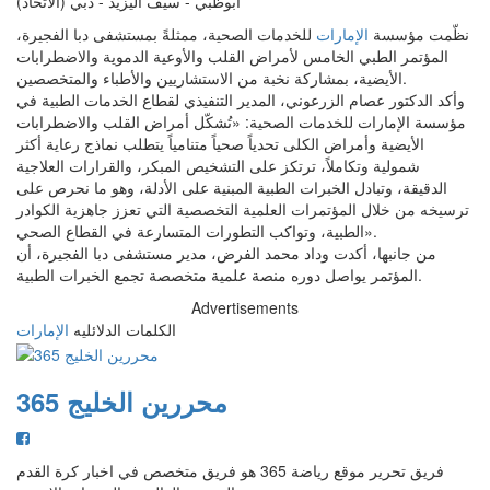
ابوظبي - سيف اليزيد - دبي (الاتحاد)
نظّمت مؤسسة
الإمارات
للخدمات الصحية، ممثلةً بمستشفى دبا الفجيرة،
المؤتمر الطبي الخامس لأمراض القلب والأوعية الدموية والاضطرابات
الأيضية، بمشاركة نخبة من الاستشاريين والأطباء والمتخصصين.
وأكد الدكتور عصام الزرعوني، المدير التنفيذي لقطاع الخدمات الطبية في
مؤسسة الإمارات للخدمات الصحية: «تُشكّل أمراض القلب والاضطرابات
الأيضية وأمراض الكلى تحدياً صحياً متنامياً يتطلب نماذج رعاية أكثر
شمولية وتكاملاً، ترتكز على التشخيص المبكر، والقرارات العلاجية
الدقيقة، وتبادل الخبرات الطبية المبنية على الأدلة، وهو ما نحرص على
ترسيخه من خلال المؤتمرات العلمية التخصصية التي تعزز جاهزية الكوادر
الطبية، وتواكب التطورات المتسارعة في القطاع الصحي».
من جانبها، أكدت وداد محمد الفرض، مدير مستشفى دبا الفجيرة، أن
المؤتمر يواصل دوره منصة علمية متخصصة تجمع الخبرات الطبية.
Advertisements
الكلمات الدلائليه
الإمارات
محررين الخليج 365
فريق تحرير موقع رياضة 365 هو فريق متخصص في اخبار كرة القدم