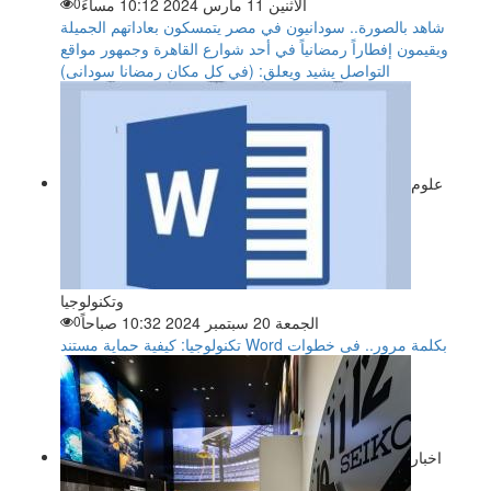
الاثنين 11 مارس 2024 10:12 مساءً
0
شاهد بالصورة.. سودانيون في مصر يتمسكون بعاداتهم الجميلة
ويقيمون إفطاراً رمضانياً في أحد شوارع القاهرة وجمهور مواقع
التواصل يشيد ويعلق: (في كل مكان رمضانا سودانى)
علوم
وتكنولوجيا
الجمعة 20 سبتمبر 2024 10:32 صباحاً
0
تكنولوجيا: كيفية حماية مستند Word بكلمة مرور.. فى خطوات
اخبار