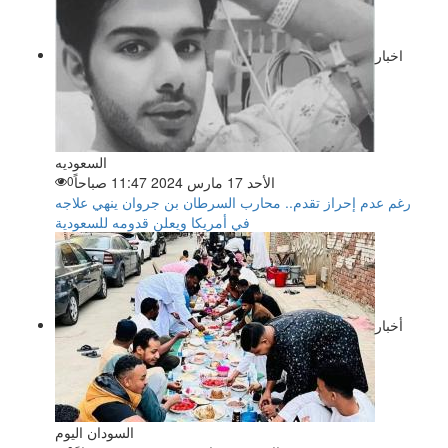
اخبار
السعوديه
الأحد 17 مارس 2024 11:47 صباحاً
0
رغم عدم إحراز تقدم.. محارب السرطان بن جروان ينهي علاجه
في أمريكا ويعلن قدومه للسعودية
أخبار
السودان اليوم