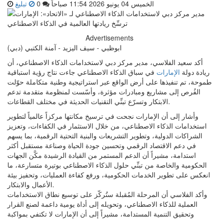
الخميس 04 يونيو 2026 11:54 صباحاً
0
تبليغ
Advertisements
ابوظبي - سيف اليزيد - آمنة الكتبي (دبي)
أكد سعيد الفلاسي، مدير مركز دبي لاستخدامات الذكاء الاصطناعي، أن
ريادة دولة
الإمارات
في سباق الذكاء الاصطناعي جاءت نتاج رؤية استباقية
طموحة، تم تنفيذها على أرض الواقع عبر استراتيجية وطنية متكاملة حوّلت
الفُرص إلى مشاريع ومبادرات مؤثرة، وأسّست لمنظومة متقدمة تدعم
الابتكار وتسرّع تبنِّي التقنيات الحديثة في مختلف القطاعات.
وأشار إلى أن الإمارات نجحت في ترسيخ مكانتها مركزاً عالمياً لتطوير
استخدامات الذكاء الاصطناعي، من خلال الاستثمار في الكفاءات، وتعزيز
الشراكات الدولية، وتطوير التشريعات والبنية التحتية الرقمية، بما يسهم
في دعم الاقتصاد الرقمي وتحسين جودة الحياة وصناعة مستقبل أكثر
استدامة، مشيراً أن الدعم المستمر من القيادة الرشيدة مكَّن الجهات
الحكومية والخاصة من تبنِّي حلول الذكاء الاصطناعي بوتيرة متسارعة، ما
انعكس على تطوير الخدمات الحكومية، ورفع كفاءة العمليات، وتحفيز بيئة
الأعمال والابتكار.
وأكد الفلاسي أن المرحلة المُقبلة ستُركّز على توسيع نطاق الاستخدامات
العملية للذكاء الاصطناعي، وتحويله إلى أداة يومية داعمة لصنع القرار
وتحقيق التنمية المستدامة، مشيراً إلى أن الإمارات لا تكتفي بمواكبة