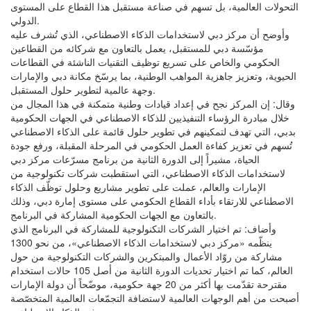
التحولات العالمية، بل تسهم في صناعة مستقبل هذا القطاع على المستوى
الدولي.
وأوضح أن مركز دبي لاستخدامات الذكاء الاصطناعي، الذي تُشرف عليه
مؤسّسة دبي للمستقبل، يعمل بالتعاون مع شركائه من القطاعين
الحكومي والخاص على تسريع توظيف التقنيات الناشئة في القطاعات
الحيوية، وتعزيز جاهزية المواهب الوطنية، بما يرسّخ مكانة دبي والإمارات
وجهة عالمية لتطوير حلول المستقبل.
وقال: إن المركز نجح في إعداد قيادات وطنية متمكنة في هذا المجال من
خلال مبادرة الرؤساء التنفيذيين للذكاء الاصطناعي في الجهات الحكومية
بدبي، التي تهدف لتمكينهم في تطوير حلول قائمة على الذكاء الاصطناعي
تُسهم في تعزيز كفاءة العمل الحكومي في المرحلة المقبلة، ورفع جودة
الحياة، مشيراً إلى الدورة الثانية من برنامج مسرّعات مركز دبي
لاستخدامات الذكاء الاصطناعي، التي استقطبت شركات تكنولوجية من
الإمارات والعالم، عملت على تطوير مشاريع وحلول توظّف الذكاء
الاصطناعي للارتقاء بأداء القطاع الحكومي على مستوى إمارة دبي، وذلك
بالتعاون مع الجهات الحكومية المشاركة في البرنامج.
وأضاف: تم اختيار الشركات التكنولوجية للمشاركة في البرنامج الذي
ينظّمه «مركز دبي لاستخدامات الذكاء الاصطناعي»، من نحو 1300
مشاركة من روّاد الأعمال والمبتكرين والشركات التكنولوجية من حول
العالم، كما تم اختيار تحديات الدورة الثانية من أصل 105 حالات استخدام
مقترحة تقدّمت بها أكثر من 20 جهة حكومية، موضّحاً أن دولة الإمارات
أصبحت من أهم الوجهات العالمية لاستضافة التجمّعات العالمية المتخصّصة