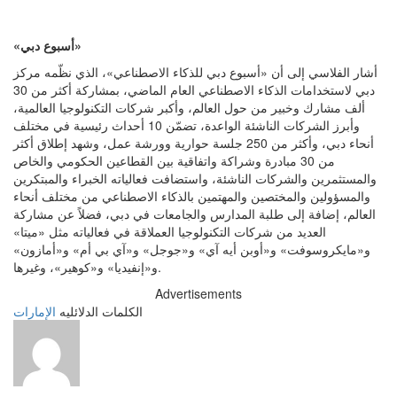
«أسبوع دبي»
أشار الفلاسي إلى أن «أسبوع دبي للذكاء الاصطناعي»، الذي نظّمه مركز
دبي لاستخدامات الذكاء الاصطناعي العام الماضي، بمشاركة أكثر من 30
ألف مشارك وخبير من حول العالم، وأكبر شركات التكنولوجيا العالمية،
وأبرز الشركات الناشئة الواعدة، تضمّن 10 أحداث رئيسية في مختلف
أنحاء دبي، وأكثر من 250 جلسة حوارية وورشة عمل، وشهد إطلاق أكثر
من 30 مبادرة وشراكة واتفاقية بين القطاعين الحكومي والخاص
والمستثمرين والشركات الناشئة، واستضافت فعالياته الخبراء والمبتكرين
والمسؤولين والمختصين والمهتمين بالذكاء الاصطناعي من مختلف أنحاء
العالم، إضافة إلى طلبة المدارس والجامعات في دبي، فضلاً عن مشاركة
العديد من شركات التكنولوجيا العملاقة في فعالياته مثل «ميتا»
و«مايكروسوفت» و«أوبن أيه آي» و«جوجل» و«آي بي أم» و«أمازون»
و«إنفيديا» و«كوهير»، وغيرها.
Advertisements
الكلمات الدلائليه
الإمارات