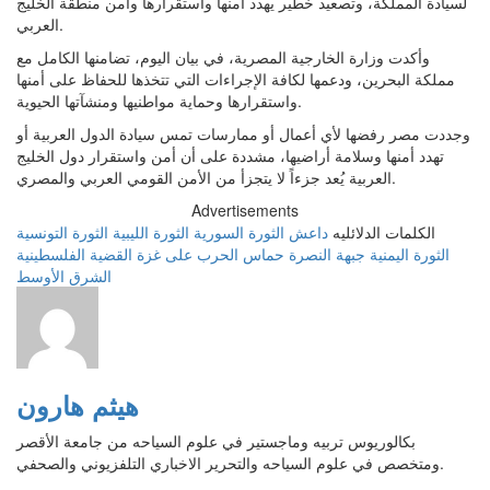
لسيادة المملكة، وتصعيد خطير يهدد أمنها واستقرارها وأمن منطقة الخليج
العربي.
وأكدت وزارة الخارجية المصرية، في بيان اليوم، تضامنها الكامل مع
مملكة البحرين، ودعمها لكافة الإجراءات التي تتخذها للحفاظ على أمنها
واستقرارها وحماية مواطنيها ومنشآتها الحيوية.
وجددت مصر رفضها لأي أعمال أو ممارسات تمس سيادة الدول العربية أو
تهدد أمنها وسلامة أراضيها، مشددة على أن أمن واستقرار دول الخليج
العربية يُعد جزءاً لا يتجزأ من الأمن القومي العربي والمصري.
Advertisements
الكلمات الدلائليه
داعش
الثورة السورية
الثورة الليبية
الثورة التونسية
الثورة اليمنية
جبهة النصرة
حماس
الحرب على غزة
القضية الفلسطينية
الشرق الأوسط
هيثم هارون
بكالوريوس تربيه وماجستير في علوم السياحه من جامعة الأقصر
ومتخصص في علوم السياحه والتحرير الاخباري التلفزيوني والصحفي.