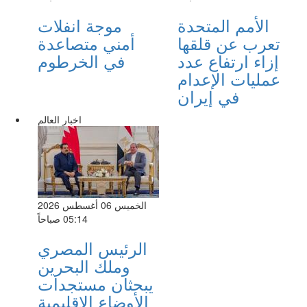
الأمم المتحدة
موجة انفلات
تعرب عن قلقها
أمني متصاعدة
إزاء ارتفاع عدد
في الخرطوم
عمليات الإعدام
في إيران
اخبار العالم
الخميس 06 أغسطس 2026
05:14 صباحاً
الرئيس المصري
وملك البحرين
يبحثان مستجدات
الأوضاع الإقليمية