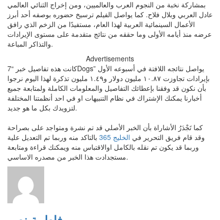
بمشاركة نخبة من النجوم العرب والعالميين، ومن إخراج الثنائي العالمي
عادل العربي وبلال فلاح. كما يواصل الفيلم ترسيخ حضوره بوصفه أحد أبرز
الأعمال السينمائية العربية لهذا العام، مستفيدًا من الزخم الذي رافق
عرضه منذ أيامه الأولى وما حققه من نتائج متقدمة على مستوى الإيرادات
والتذاكر المباعة.
Advertisements
كانت هذه تفاصيل خبر “7Dogs” يواصل نتائجه اللافتة في أسبوعه الأول
بإيرادات تجاوزت ١٠.٨٧ مليون دولار و١.٤٩ مليون تذكرة لهذا اليوم نرجوا
بأن نكون قد وفقنا بإعطائك التفاصيل والمعلومات الكاملة ولمتابعة جميع
أخبارنا يمكنك الإشتراك في نظام التنبيهات او في احد أنظمتنا المختلفة
لتزويدك بكل ما هو جديد.
كما تَجْدَرُ الأشاراة بأن الخبر الأصلي قد تم نشرة ومتواجد على بصراحة
وقد قام فريق التحرير في
الخليج 365
بالتاكد منه وربما تم التعديل علية
وربما قد يكون تم نقله بالكامل اوالاقتباس منه ويمكنك قراءة ومتابعة
مستجدادت هذا الخبر من مصدره الاساسي.
فاطمة نصر