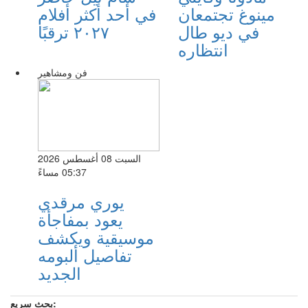
مينوغ تجتمعان
في أحد أكثر أفلام
في ديو طال
٢٠٢٧ ترقبًا
انتظاره
فن ومشاهير
السبت 08 أغسطس 2026
05:37 مساءً
يوري مرقدي
يعود بمفاجأة
موسيقية ويكشف
تفاصيل ألبومه
الجديد
بحث سريع: