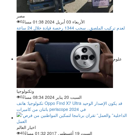
مصر
الأربعاء 03 أبريل 2024 01:38 مساءً
0
لعدم تركيب الملصق.. سحب 1344 رخصة قيادة خلال 24 ساعة
علوم
وتكنولوجيا
السبت 20 يناير 2024 08:34 مساءً
0
تكنولوجيا: هاتف Oppo Find X7 Ultra قد يكون الإصدار الوحيد
باثنان من كاميرات periscope في 2024
اخبار العالم
السبت 19 أغسطس 2017 01:32 مساءً
40