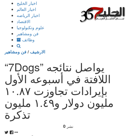
إذهب
اخبار الخليج
الى
اخبار العالم
المحتوى
اخبار الرياضه
الاقتصاد
علوم وتكنولوجيا
فن ومشاهير
وظائف
الارشيف
/
فن ومشاهير
“7Dogs” يواصل نتائجه
اللافتة في أسبوعه الأول
بإيرادات تجاوزت ١٠.٨٧
مليون دولار و١.٤٩ مليون
تذكرة
0
نشر