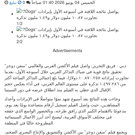
الخميس 04 يونيو 2026 01:40 صباحاً
0
تبليغ
1/2
2/2
Advertisements
دبي - فريق التحرير: واصل فيلم الأكشن العربي والعالمي “سفن دوجز”
تحقيق نتائج قوية في شباك التذاكر العربي خلال أسبوعه الأول، بعدما
تجاوزت إيراداته ١٠.٨٧٠.٢٥٨ دولارًا، فيما بلغ إجمالي التذاكر المباعة أكثر
من ١.٤٩٧.٢٨٦ تذكرة على مستوى العالم العربي، في أداء يعكس حجم
الإقبال الذي حظي به الفيلم منذ انطلاق عرضه في دور السينما.
وجاءت هذه النتائج بعد أسبوع شهد نموًا متواصلًا في الإيرادات وأعداد
المشاهدين، حيث واصل الفيلم تسجيل أرقام متصاعدة يومًا بعد يوم،
مدعومًا بالاهتمام الكبير الذي رافق طرحه، وبالحضور الواسع الذي حققه
في مختلف الأسواق العربية، ليصبح أحد أبرز الأعمال السينمائية
المطروحة حاليًا في المنطقة.
ويجمع فيلم “سفن دوجز” بين الأكشن والتشويق والإنتاج البصري الضخم،