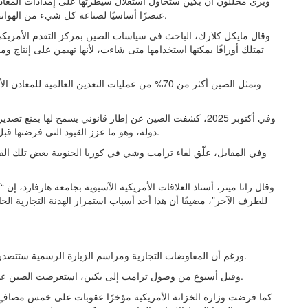
عنصرًا أساسيًا لصناعة كل شيء من الهواتف الذكية إلى الطائرات المقاتلة — لتحسين موقعها التفاوضي.
وقال مايكل كلارك، الباحث في سياسات الصين بمركز التقدم الأمريك
تمتلك أوراقًا يمكنها استخدامها متى شاءت، لأنها تهيمن على إنتاج ومع
وفي أكتوبر 2025، كشفت الصين عن إطار قانوني يسمح لها بمن
دولة، وهو ما عزز القيود التي فرضتها قبل ذلك بأشهر على سبعة معادن نادرة مهمة للصناعات الدفاعية.
وفي المقابل، علّق لقاء ترامب وشي في كوريا الجنوبية بعض تلك ا
وقال رانا ميتر، أستاذ العلاقات الأمريكية الآسيوية بجامعة هارفارد، إن “
للطرف الآخر”، مضيفًا أن هذا أحد أسباب استمرار الهدنة التجارية الحا
ورغم أن المفاوضات التجارية ومراسم الزيارة الرسمية ستتصدر المشهد، فإن الحرب الإيرانية ستلقي بظلال ثقيلة على القمة.
وقبل أسبوع من وصول ترامب إلى بكين، استعرضت الصين علاقاتها الوثيقة مع طهران عبر استضافة وزير الخارجية الإيراني.
كما فرضت وزارة الخزانة الأمريكية مؤخرًا عقوبات على خمس مصافٍ نف