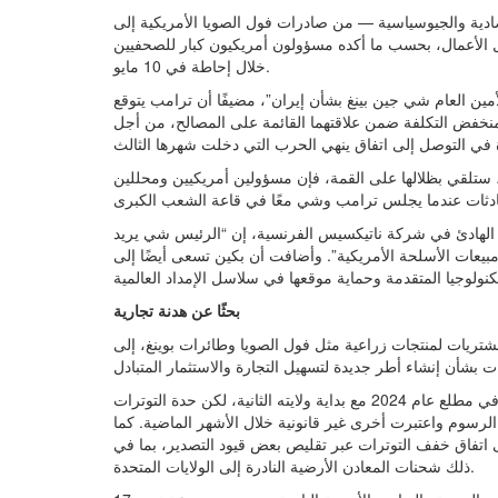
دية والجيوسياسية — من صادرات فول الصويا الأمريكية إلى
ل الأعمال، بحسب ما أكده مسؤولون أمريكيون كبار للصحفيين
خلال إحاطة في 10 مايو.
ين العام شي جين بينغ بشأن إيران”، مضيفًا أن ترامب يتوقع
نخفض التكلفة ضمن علاقتهما القائمة على المصالح، من أجل
 ستلقي بظلالها على القمة، فإن مسؤولين أمريكيين ومحللين
يط الهادئ في شركة ناتيكسيس الفرنسية، إن “الرئيس شي يريد
مبيعات الأسلحة الأمريكية”. وأضافت أن بكين تسعى أيضًا إلى
بحثًا عن هدنة تجارية
شتريات لمنتجات زراعية مثل فول الصويا وطائرات بوينغ، إلى
وكانت إدارة ترامب قد فرضت رسومًا جمركية مرتفعة على الصين في مطلع عام 2024 مع بداية ولايته الثانية، لكن حدة التوترات
 الرسوم واعتبرت أخرى غير قانونية خلال الأشهر الماضية. كما
ي كوريا الجنوبية، إلى اتفاق خفف التوترات عبر تقليص بعض قيود التصدير، بما في
ذلك شحنات المعادن الأرضية النادرة إلى الولايات المتحدة.