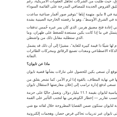
بوق، حيث طلبت من الشركات تجاهل العقوبات الأمريكية، رغم
وفرضت وزارة الخارجية الأمريكية أيضًا عقوبات على أربع كيانات صينية في 8 مايو، متهمة إياها “بتوفير صور أقمار صناعية ساعدت
في إعادة فتح مضيق هرمز، الذي كان يمر عبره خُمس تدفقات
م يتمثل في ما إذا كانت بكين مستعدة للضغط على طهران، وما
الذي ستطلبه مقابل ذلك من واشنطن.
ا شيئًا ذا قيمة كبيرة للغاية”، مشيرًا إلى أن ذلك قد يشمل
 الذكاء الاصطناعي ومعدات تصنيع الرقائق ومحركات الطائرات
النفاثة.
ماذا عن تايوان؟
ا في نهاية المطاف، بالقوة إذا لزم الأمر، كما تشعر بقلق من
وكانت واشنطن قد وافقت في ديسمبر على حزمة مبيعات أسلحة قياسية لتايوان بقيمة 11.1 مليار دولار، وتعمل حاليًا على حزمة
ى تايوان عبر تدريبات تحاكي فرض حصار، وهجمات إلكترونية