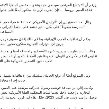
ورغم أن الاجتماع المرتقب سيغطي مجموعة واسعة من القضايا الاقتصا
علاقة الصين بروسيا — فإن الحرب الإيرانية ستكون أيضًا على جدو
وقال أحد المسؤولين إن “الرئيس الأمريكي تحدث عدة مرات مع الأم
“ممارسة ضغوط” على بكين، التي تعتمد على النفط الإيراني م
المساعدة في التوصل إلى اتفاق ينهي الحرب التي دخلت شهرها الثالث.
ورغم أن تداعيات الحرب الإيرانية، بما في ذلك إغلاق مضيق هرمز،
يرون أن التوترات التجارية ستكون محور المحادثات عندما يجلس ترامب وشي معًا في قاعة الشعب الكبرى.
وقالت أليسيا غارسيا هيريرو، كبيرة الاقتصاديين لمنطقة آسيا والمح
تقليص الدعم الأمريكي لتايوان، خصوصًا عبر الضغط لتأخير أو الحد من 
تخفيف قيود التصدير الأمريكية على التكنولوجيا المتقدمة وحماية موقعها في سلاسل الإمداد العالمية.
ومن المتوقع أيضًا أن يوقع الجانبان سلسلة من الاتفاقيات تشمل م
جانب إجراء محادثات بشأن إنشاء أطر جديدة لتسهيل التجارة والاستثمار المتبادل.
التجارية تراجعت لاحقًا بعدما قيدت المحكمة العليا الأمريكية بعض
توصل ترامب وشي في أكتوبر 2025، خلال لقاء ف