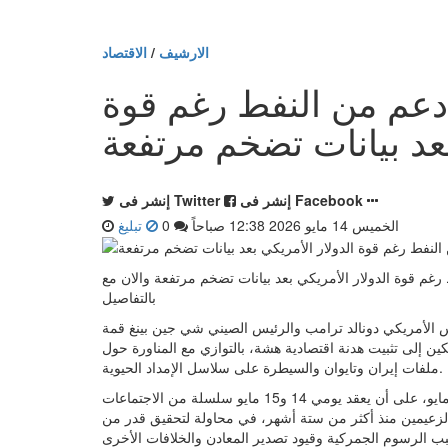
الارشيف
/
الاقتصاد
 دعم من النفط رغم قوة
بعد بيانات تضخم مرتفعة
إنشر فى Facebook
إنشر فى Twitter
الخميس 14 مايو 2026 12:38 صباحاً
0
تبليغ
رغم قوة الدولار الأمريكي بعد بيانات تضخم مرتفعة والان مع
بالتفاصيل
يس الأمريكي دونالد ترامب والرئيس الصيني شي جين بينغ قمة
 إلى تثبيت هدنة اقتصادية هشة، بالتوازي مع المناورة حول
ملفات إيران وتايوان والسيطرة على سلاسل الإمداد الحيوية.
ويصل ترامب، الذي زار الصين آخر مرة عام 2017، مساء 13 مايو، على أن يعقد يومي 14 و15 مايو سلسلة من الاجتماعات
 الزعيمين منذ أكثر من ستة أشهر، في محاولة لتحقيق قدر من