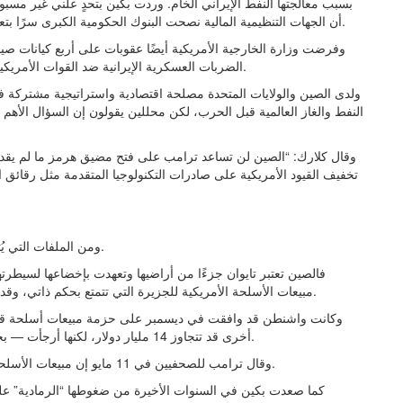
بسبب معالجتها النفط الإيراني الخام. وردت بكين بتحدٍ علني غير مس
أن الجهات التنظيمية المالية نصحت البنوك الحكومية الكبرى سرًا بتعليق القروض الجديدة للمصافي المدرجة على القائمة السوداء.
الضربات العسكرية الإيرانية ضد القوات الأمريكية في الشرق الأوسط”، وهو ما رفضته الخارجية الصينية بشدة.
ولدى الصين والولايات المتحدة مصلحة اقتصادية واستراتيجية مشتركة 
النفط والغاز العالمية قبل الحرب، لكن محللين يقولون إن السؤال الأه
وقال كلارك: “الصين لن تساعد ترامب على فتح مضيق هرمز ما لم يقدم له
تخفيف القيود الأمريكية على صادرات التكنولوجيا المتقدمة مثل رقائق
ومن الملفات التي يُتوقع أن تسعى بكين للحصول على تنازلات بشأنها قضية تايوان.
فالصين تعتبر تايوان جزءًا من أراضيها وتعهدت بإخضاعها لسيطرته
مبيعات الأسلحة الأمريكية للجزيرة التي تتمتع بحكم ذاتي، وقد تسعى لدفع إدارة ترامب إلى إعلان معارضتها لاستقلال تايوان.
أخرى قد تتجاوز 14 مليار دولار، لكنها أرجأت — بحسب تقارير — إخطار الكونغرس بها لتجنب التأثير على القمة.
وقال ترامب للصحفيين في 11 مايو إن مبيعات الأسلحة لتايوان ستكون ضمن القضايا المطروحة خلال لقائه مع شي.
كما صعدت بكين في السنوات الأخيرة من ضغوطها “الرمادية” عل