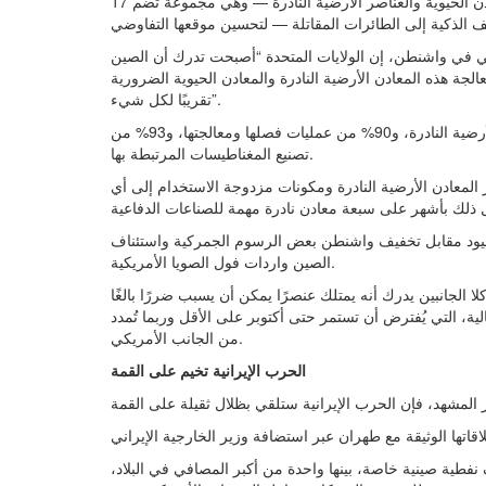
ويرى محللون أن بكين ستحاول استغلال سيطرتها على إمدادات المعادن الحيوية والعناصر الأرضية النادرة — وهي مجموعة تضم 17
ي في واشنطن، إن الولايات المتحدة “أصبحت تدرك أن الصين
الجة هذه المعادن الأرضية النادرة والمعادن الحيوية الضرورية
تقريبًا لكل شيء”.
وتمثل الصين أكثر من 70% من عمليات التعدين العالمية للمعادن الأرضية النادرة، و90% من عمليات فصلها ومعالجتها، و93% من
تصنيع المغناطيسات المرتبطة بها.
ع تصدير المعادن الأرضية النادرة ومكونات مزدوجة الاستخدام إلى أي
لقيود مقابل تخفيف واشنطن بعض الرسوم الجمركية واستئناف
الصين واردات فول الصويا الأمريكية.
كلا الجانبين يدرك أنه يمتلك عنصرًا يمكن أن يسبب ضررًا بالغًا
لية، التي يُفترض أن تستمر حتى أكتوبر على الأقل وربما تُمدد
من الجانب الأمريكي.
الحرب الإيرانية تخيم على القمة
طية صينية خاصة، بينها واحدة من أكبر المصافي في البلاد،