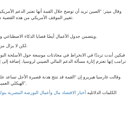
وقال ميتر: “الصين تريد أن توضح خلال القمة أنها تعتبر الدعم الأمري
تغيير الموقف الأمريكي من هذه القضية ستكون هدفًا رئيسيًا وربما أكثر وضوحًا من أي حديث عن إيران.
ويتضمن جدول الأعمال أيضًا قضايا الذكاء الاصطناعي والأسلحة النووية ودعم الصين لروسيا خلال الحرب في أوكرانيا.
لكن لا يزال من غير الواضح مدى عمق الحوار بشأن هذه الملفات خلال القمة.
فبكين أبدت ترددًا في الانخراط في محادثات موسعة حول الأسلحة النوو
ترامب إنها تعتزم إثارة مسألة الدعم المالي الصيني لروسيا، إضافة إلى 
وقالت غارسيا هيريرو إن “القمة قد تنتج هدنة قصيرة الأجل تساعد على
الهيكلي العميق بين القوتين في مجالات التكنولوجيا وسلاسل الإمداد والأمن”.
الكلمات الدلائليه
أخبار الاقتصاد
مال وأعمال
البورصة المصرية
بنو