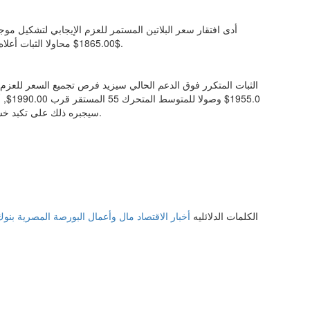
أدى افتقار سعر البلاتين المستمر للعزم الإيجابي لتشكيل مو
1865.00$ محاولا الثبات أعلاه بهدف تأكيد تمسكه بالسيناريو الصاعد واندفاعه نحو 1885.00$.
الثبات المتكرر فوق الدعم الحالي سيزيد فرص تجميع السعر للعزم
955.0$
سيجبره ذلك على تكبد خسائر إضافية بانجذابه نحو 1810.00$ و1770.00$ على التوالي.
الكلمات الدلائليه
أخبار الاقتصاد
مال وأعمال
البورصة المصرية
بنو