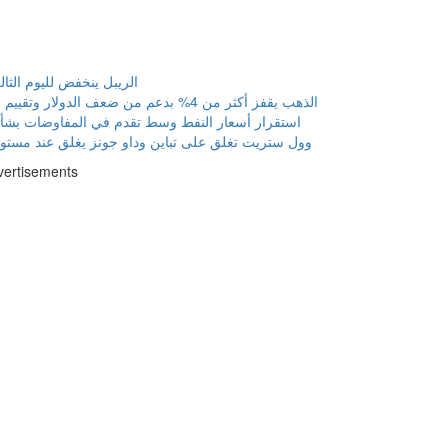
الريبل ينخفض لليوم الثا
الذهب يقفز أكثر من 4% بدعم من ضعف الدولار وتقييم بيانات اقتصادية
استقرار أسعار النفط وسط تقدم في المفاوضات بش
وول ستريت تغلق على تباين وداو جونز يغلق عند مستو
vertisements