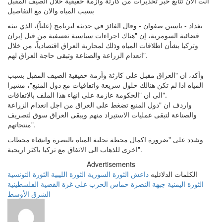
انت الان تتابع خبر تحذيرات من كارثة وأزمة حقيقية خلال الصيف المقبل
بسبب المياه والان مع التفاصيل
بغداد - ياسين صفوان - وقال الفائز في حديثه لبرنامج (علناً)، الذي تبثه
فضائية السومرية، إن "هناك اجراءات سياسية تعسفية من قبل إيران
وتركيا بشأن اطلاقات المياه وذلك لمحاربة العراق اقتصادياً، من خلال
انعدام الزراعة والصناعة وتبقى حاجة العراق لهم".
وأكد، ان "العراق مقبل على كارثة وأزمة حقيقية الصيف المقبل بسبب
المياه اذا لم تكن هنالك حلول سريعة واتفاقيات مع دول المنبع"، مشيرا
الى ان "الحكومة عازمة على انهاء هذا الملف بالاتفاقات".
واردف ان "دول المنبع تضغط على العراق من اجل انعدام الزراعة
والصناعة لتبقى عمليات الاستيراد منهم ويبقى العراق سوق لتصريف
منتجاتهم".
وشدد على "ضرورة اكمال محطة تحلية المياه بالبصرة وانشاء محطات
اخرى للذهاب الى الاتفاق مع تركيا باكثر اريحية".
Advertisements
الكلمات الدلائليه
داعش
الثورة السورية
الثورة الليبية
الثورة التونسية
الثورة اليمنية
جبهة النصرة
حماس
الحرب على غزة
القضية الفلسطينية
الشرق الأوسط