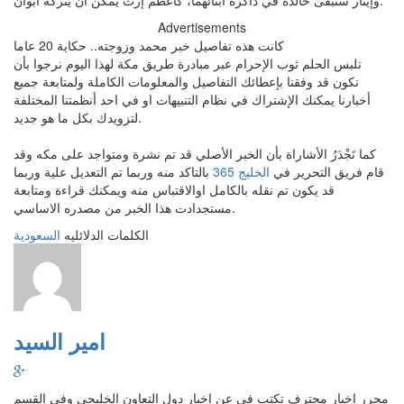
وإيثار ستبقى خالدة في ذاكرة أبنائهما، كأعظم إرث يمكن أن يتركه أبوان.
Advertisements
كانت هذه تفاصيل خبر محمد وزوجته.. حكاية 20 عاما
تلبس الحلم ثوب الإحرام عبر مبادرة طريق مكة لهذا اليوم نرجوا بأن
نكون قد وفقنا بإعطائك التفاصيل والمعلومات الكاملة ولمتابعة جميع
أخبارنا يمكنك الإشتراك في نظام التنبيهات او في احد أنظمتنا المختلفة
لتزويدك بكل ما هو جديد.
كما تَجْدَرُ الأشاراة بأن الخبر الأصلي قد تم نشرة ومتواجد على مكه وقد
قام فريق التحرير في
الخليج 365
بالتاكد منه وربما تم التعديل علية وربما
قد يكون تم نقله بالكامل اوالاقتباس منه ويمكنك قراءة ومتابعة
مستجدادت هذا الخبر من مصدره الاساسي.
الكلمات الدلائليه
السعودية
امير السيد
محرر اخبار محترف تكتب في عن اخبار دول التعاون الخليجي وفي القسم