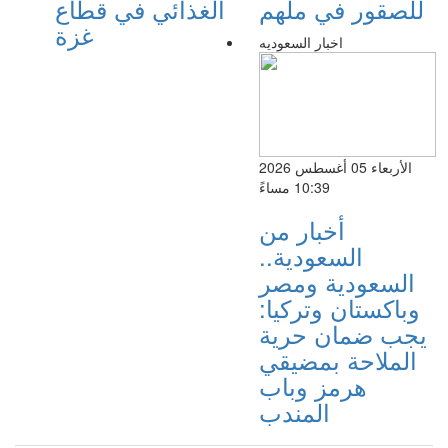
للصقور في ملهم
الغذائي في قطاع
غزة
اخبار السعوديه
الأربعاء 05 أغسطس 2026
10:39 مساءً
أخبار من
السعودية..
السعودية ومصر
وباكستان وتركيا:
يجب ضمان حرية
الملاحة بمضيقي
هرمز وباب
المندب