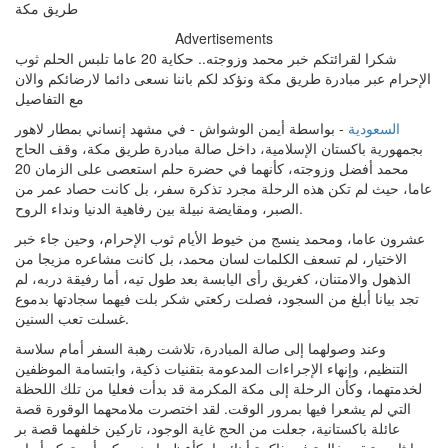
Advertisements
شكرا لقرائتكم خبر محمد وزوجته.. حكاية 20 عاما تلبس الحلم ثوب
الإحرام عبر مبادرة طريق مكة ونؤكد لكم باننا نسعى دائما لارضائكم والان
مع التفاصيل
السعودية
- بواسطة أيمن الوشواش - في مشهد إنساني بمطار لاهور
بجمهورية باكستان الإسلامية، داخل صالة مبادرة طريق مكة، وقف الحاج
محمد أفضل وزوجته، كأنهما في حضرة حلم استعصى على الزمان 20
عاما، حيث لم تكن هذه الرحلة مجرد تذكرة سفر، بل كانت حصاد عمر من
الصبر، ومقايضة نبيلة بين رفاهية الدنيا ونداء الروح.
عشرون عاما، ومحمد ينسج من خيوط الأيام ثوب الإحرام، وحين جاء خبر
الاختيار، لم تسعف الكلمات لسان محمد، بل كانت مشاعره مزيجا من
الذهول والامتنان، كغريق رأى اليابسة بعد طول تيه، أما رفيقة دربه، لم
تجد بيانا أبلغ من السجود، فصلت ركعتي شكر بلت فيهما سجادتها بدموع
غسلت تعب السنين.
وعند وصولهما إلى صالة المبادرة، تلاشت رهبة السفر أمام سلاسة
التنظيم، وإنهاء الإجراءات المدعومة بتقنيات ذكية، وابتسامة الموظفين
لخدمتهما، وكأن الرحلة إلى مكة المكرمة قد بدأت فعليا من تلك اللحظة
التي لم يشعرا فيها بمرور الوقت. لقد اختصرت ملامحهما الوقورة قصة
عائلة باكستانية، جعلت من الحج غاية الوجود، تاركين خلفهما قصة بر